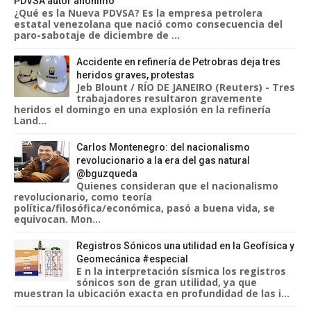
PDVSA autor anonimo
¿Qué es la Nueva PDVSA? Es la empresa petrolera
estatal venezolana que nació como consecuencia del
paro-sabotaje de diciembre de ...
Accidente en refinería de Petrobras deja tres
heridos graves, protestas
Jeb Blount / RÍO DE JANEIRO (Reuters) - Tres
trabajadores resultaron gravemente
heridos el domingo en una explosión en la refinería
Land...
Carlos Montenegro: del nacionalismo
revolucionario a la era del gas natural
@bguzqueda
Quienes consideran que el nacionalismo
revolucionario, como teoría
política/filosófica/económica, pasó a buena vida, se
equivocan. Mon...
Registros Sónicos una utilidad en la Geofísica y
Geomecánica #especial
E n la interpretación sísmica los registros
sónicos son de gran utilidad, ya que
muestran la ubicación exacta en profundidad de las i...