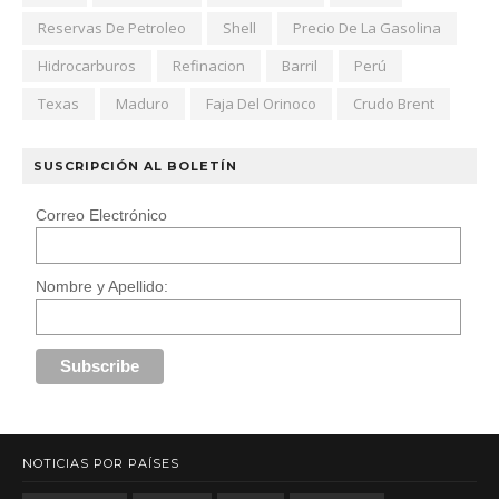
Reservas De Petroleo
Shell
Precio De La Gasolina
Hidrocarburos
Refinacion
Barril
Perú
Texas
Maduro
Faja Del Orinoco
Crudo Brent
SUSCRIPCIÓN AL BOLETÍN
Correo Electrónico
Nombre y Apellido:
NOTICIAS POR PAÍSES