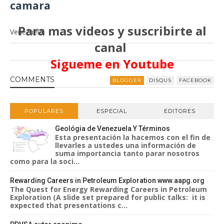
camara
Para mas videos y suscribirte al
Venezuela
canal
Sigueme en Youtube
COMMENT
S
BLOGGER
DISQUS
FACEBOOK
POPULARES
ESPECIAL
EDITORES
Geológia de Venezuela Y Términos
Esta presentación la hacemos con el fin de
llevarles a ustedes una información de
suma importancia tanto parar nosotros
como para la soci...
Rewarding Careers in Petroleum Exploration www.aapg.org
The Quest for Energy Rewarding Careers in Petroleum
Exploration (A slide set prepared for public talks: it is
expected that presentations c...