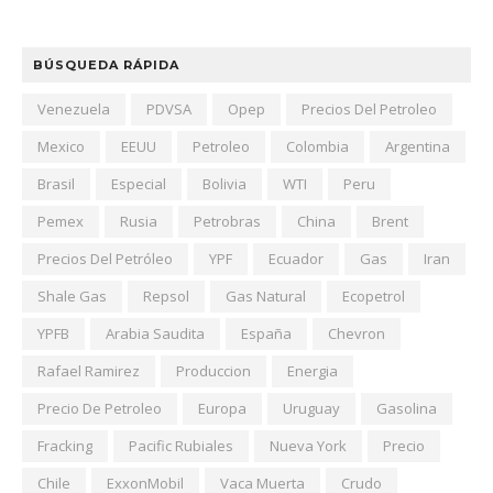
BÚSQUEDA RÁPIDA
Venezuela
PDVSA
Opep
Precios Del Petroleo
Mexico
EEUU
Petroleo
Colombia
Argentina
Brasil
Especial
Bolivia
WTI
Peru
Pemex
Rusia
Petrobras
China
Brent
Precios Del Petróleo
YPF
Ecuador
Gas
Iran
Shale Gas
Repsol
Gas Natural
Ecopetrol
YPFB
Arabia Saudita
España
Chevron
Rafael Ramirez
Produccion
Energia
Precio De Petroleo
Europa
Uruguay
Gasolina
Fracking
Pacific Rubiales
Nueva York
Precio
Chile
ExxonMobil
Vaca Muerta
Crudo