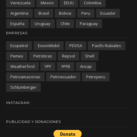
Venezuela
Mexico
EEUU
Colombia
Argentina
Brasil
Bolivia
Peru
Ecuador
España
Uruguay
Chile
Paraguay
EMPRESAS
Ecopetrol
ExxonMobil
PDVSA
Pacific Rubiales
Pemex
Petrobras
Repsol
Shell
Weatherford
YPF
YPFB
Ancap
Petroamazonas
Petroecuador
Petroperu
Schlumberger
INSTAGRAM
PUBLICIDAD Y DONACIONES