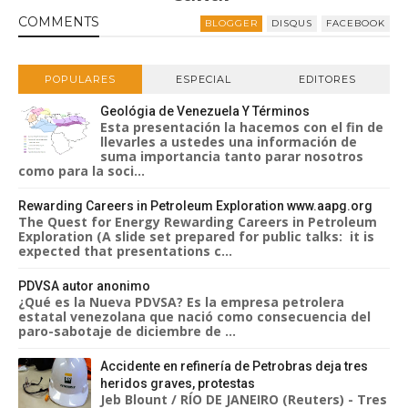
Sigueme en Youtube
COMMENT
S
BLOGGER
DISQUS
FACEBOOK
POPULARES
ESPECIAL
EDITORES
Geológia de Venezuela Y Términos
Esta presentación la hacemos con el fin de
llevarles a ustedes una información de
suma importancia tanto parar nosotros
como para la soci...
Rewarding Careers in Petroleum Exploration www.aapg.org
The Quest for Energy Rewarding Careers in Petroleum
Exploration (A slide set prepared for public talks: it is
expected that presentations c...
PDVSA autor anonimo
¿Qué es la Nueva PDVSA? Es la empresa petrolera
estatal venezolana que nació como consecuencia del
paro-sabotaje de diciembre de ...
Accidente en refinería de Petrobras deja tres
heridos graves, protestas
Jeb Blount / RÍO DE JANEIRO (Reuters) - Tres