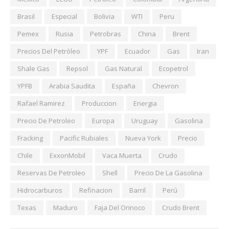
Brasil
Especial
Bolivia
WTI
Peru
Pemex
Rusia
Petrobras
China
Brent
Precios Del Petróleo
YPF
Ecuador
Gas
Iran
Shale Gas
Repsol
Gas Natural
Ecopetrol
YPFB
Arabia Saudita
España
Chevron
Rafael Ramirez
Produccion
Energia
Precio De Petroleo
Europa
Uruguay
Gasolina
Fracking
Pacific Rubiales
Nueva York
Precio
Chile
ExxonMobil
Vaca Muerta
Crudo
Reservas De Petroleo
Shell
Precio De La Gasolina
Hidrocarburos
Refinacion
Barril
Perú
Texas
Maduro
Faja Del Orinoco
Crudo Brent