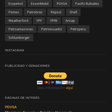
Ecopetrol
ExxonMobil
PDVSA
Pacific Rubiales
Pemex
Petrobras
Repsol
Shell
Weatherford
YPF
YPFB
Ancap
Petroamazonas
Petroecuador
Petroperu
Schlumberger
INSTAGRAM
PUBLICIDAD Y DONACIONES
Mas información
aquí
.
PÁGINAS DE INTERÉS
PDVSA