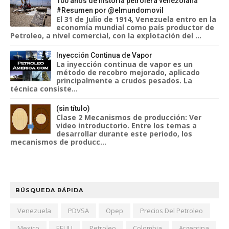
100 años de historia petrolera venezolana
#Resumen por @elmundomovil
El 31 de Julio de 1914, Venezuela entro en la
economía mundial como país productor de
Petroleo, a nivel comercial, con la explotación del ...
Inyección Continua de Vapor
La inyección continua de vapor es un
método de recobro mejorado, aplicado
principalmente a crudos pesados. La
técnica consiste...
(sin título)
Clase 2 Mecanismos de producción: Ver
video introductorio. Entre los temas a
desarrollar durante este periodo, los
mecanismos de producc...
BÚSQUEDA RÁPIDA
Venezuela
PDVSA
Opep
Precios Del Petroleo
Mexico
EEUU
Petroleo
Colombia
Argentina