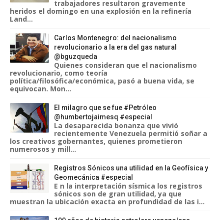
trabajadores resultaron gravemente
heridos el domingo en una explosión en la refinería
Land...
Carlos Montenegro: del nacionalismo
revolucionario a la era del gas natural
@bguzqueda
Quienes consideran que el nacionalismo
revolucionario, como teoría
política/filosófica/económica, pasó a buena vida, se
equivocan. Mon...
El milagro que se fue #Petróleo
@humbertojaimesq #especial
La desaparecida bonanza que vivió
recientemente Venezuela permitió soñar a
los creativos gobernantes, quienes prometieron
numerosos y mill...
Registros Sónicos una utilidad en la Geofísica y
Geomecánica #especial
E n la interpretación sísmica los registros
sónicos son de gran utilidad, ya que
muestran la ubicación exacta en profundidad de las i...