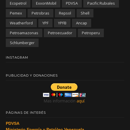
Ecopetrol
ExxonMobil
PDVSA
Pacific Rubiales
Pemex
Petrobras
Repsol
Shell
Weatherford
YPF
YPFB
Ancap
Petroamazonas
Petroecuador
Petroperu
Schlumberger
INSTAGRAM
PUBLICIDAD Y DONACIONES
Mas información
aquí
.
PÁGINAS DE INTERÉS
PDVSA
Ministerio Energía y Petróleo Venezuela