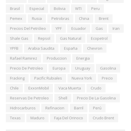
Brasil
Especial
Bolivia
WTI
Peru
Pemex
Rusia
Petrobras
China
Brent
Precios Del Petróleo
YPF
Ecuador
Gas
Iran
Shale Gas
Repsol
Gas Natural
Ecopetrol
YPFB
Arabia Saudita
España
Chevron
Rafael Ramirez
Produccion
Energia
Precio De Petroleo
Europa
Uruguay
Gasolina
Fracking
Pacific Rubiales
Nueva York
Precio
Chile
ExxonMobil
Vaca Muerta
Crudo
Reservas De Petroleo
Shell
Precio De La Gasolina
Hidrocarburos
Refinacion
Barril
Perú
Texas
Maduro
Faja Del Orinoco
Crudo Brent