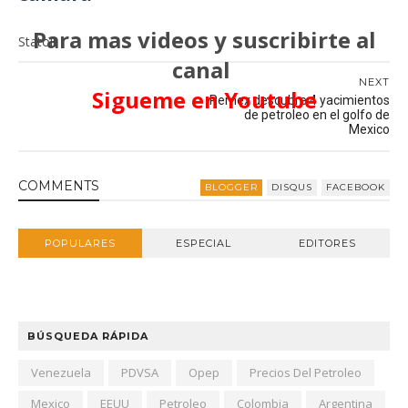
Para mas videos y suscribirte al
Statoil
canal
NEXT
Sigueme en Youtube
Pemex descubre 4 yacimientos
de petroleo en el golfo de
Mexico
COMMENT
S
BLOGGER
DISQUS
FACEBOOK
POPULARES
ESPECIAL
EDITORES
BÚSQUEDA RÁPIDA
Venezuela
PDVSA
Opep
Precios Del Petroleo
Mexico
EEUU
Petroleo
Colombia
Argentina