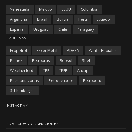
Venezuela
Mexico
EEUU
Colombia
Argentina
Brasil
Bolivia
Peru
Ecuador
España
Uruguay
Chile
Paraguay
EMPRESAS
Ecopetrol
ExxonMobil
PDVSA
Pacific Rubiales
Pemex
Petrobras
Repsol
Shell
Weatherford
YPF
YPFB
Ancap
Petroamazonas
Petroecuador
Petroperu
Schlumberger
INSTAGRAM
PUBLICIDAD Y DONACIONES