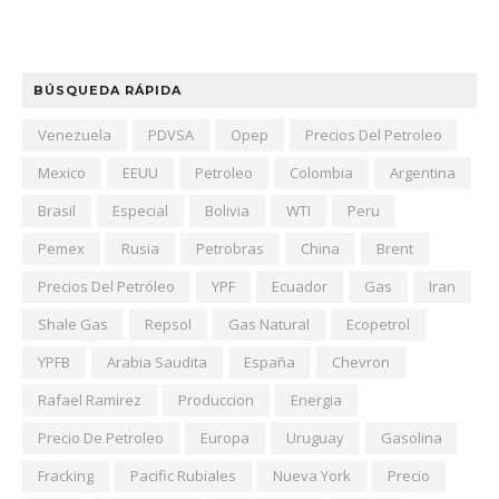
BÚSQUEDA RÁPIDA
Venezuela
PDVSA
Opep
Precios Del Petroleo
Mexico
EEUU
Petroleo
Colombia
Argentina
Brasil
Especial
Bolivia
WTI
Peru
Pemex
Rusia
Petrobras
China
Brent
Precios Del Petróleo
YPF
Ecuador
Gas
Iran
Shale Gas
Repsol
Gas Natural
Ecopetrol
YPFB
Arabia Saudita
España
Chevron
Rafael Ramirez
Produccion
Energia
Precio De Petroleo
Europa
Uruguay
Gasolina
Fracking
Pacific Rubiales
Nueva York
Precio