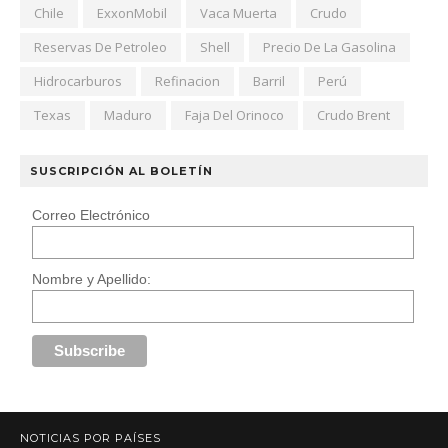
Chile
ExxonMobil
Vaca Muerta
Crudo
Reservas De Petroleo
Shell
Precio De La Gasolina
Hidrocarburos
Refinacion
Barril
Perú
Texas
Maduro
Faja Del Orinoco
Crudo Brent
SUSCRIPCIÓN AL BOLETÍN
Correo Electrónico
Nombre y Apellido:
NOTICIAS POR PAÍSES