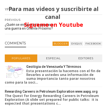
Para mas videos y suscribirte al
YPFB
canal
PREVIOUS
Sigueme en Youtube
¿Quién se enriquecería gracias a
una guerra en Oriente Próximo?
COMMENT
S
BLOGGER
DISQUS
FACEBOOK
POPULARES
ESPECIAL
EDITORES
Geológia de Venezuela Y Términos
Esta presentación la hacemos con el fin de
llevarles a ustedes una información de
suma importancia tanto parar nosotros
como para la soci...
Rewarding Careers in Petroleum Exploration www.aapg.org
The Quest for Energy Rewarding Careers in Petroleum
Exploration (A slide set prepared for public talks: it is
expected that presentations c...