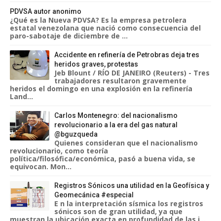
PDVSA autor anonimo
¿Qué es la Nueva PDVSA? Es la empresa petrolera
estatal venezolana que nació como consecuencia del
paro-sabotaje de diciembre de ...
Accidente en refinería de Petrobras deja tres
heridos graves, protestas
Jeb Blount / RÍO DE JANEIRO (Reuters) - Tres
trabajadores resultaron gravemente
heridos el domingo en una explosión en la refinería
Land...
Carlos Montenegro: del nacionalismo
revolucionario a la era del gas natural
@bguzqueda
Quienes consideran que el nacionalismo
revolucionario, como teoría
política/filosófica/económica, pasó a buena vida, se
equivocan. Mon...
Registros Sónicos una utilidad en la Geofísica y
Geomecánica #especial
E n la interpretación sísmica los registros
sónicos son de gran utilidad, ya que
muestran la ubicación exacta en profundidad de las i...