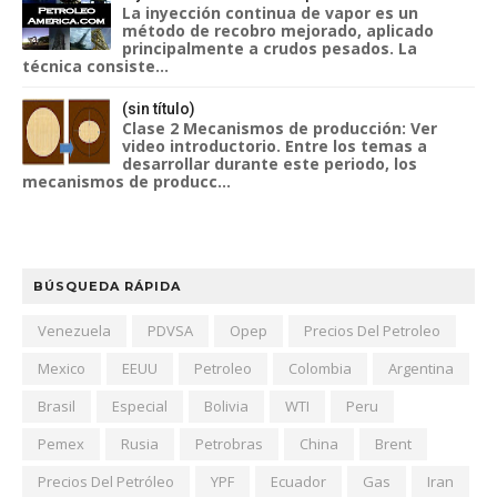
La inyección continua de vapor es un
método de recobro mejorado, aplicado
principalmente a crudos pesados. La
técnica consiste...
(sin título)
Clase 2 Mecanismos de producción: Ver
video introductorio. Entre los temas a
desarrollar durante este periodo, los
mecanismos de producc...
BÚSQUEDA RÁPIDA
Venezuela
PDVSA
Opep
Precios Del Petroleo
Mexico
EEUU
Petroleo
Colombia
Argentina
Brasil
Especial
Bolivia
WTI
Peru
Pemex
Rusia
Petrobras
China
Brent
Precios Del Petróleo
YPF
Ecuador
Gas
Iran