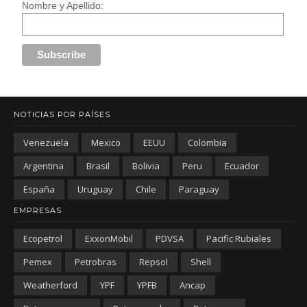
Nombre y Apellido:
NOTICIAS POR PAÍSES
Venezuela
Mexico
EEUU
Colombia
Argentina
Brasil
Bolivia
Peru
Ecuador
España
Uruguay
Chile
Paraguay
EMPRESAS
Ecopetrol
ExxonMobil
PDVSA
Pacific Rubiales
Pemex
Petrobras
Repsol
Shell
Weatherford
YPF
YPFB
Ancap