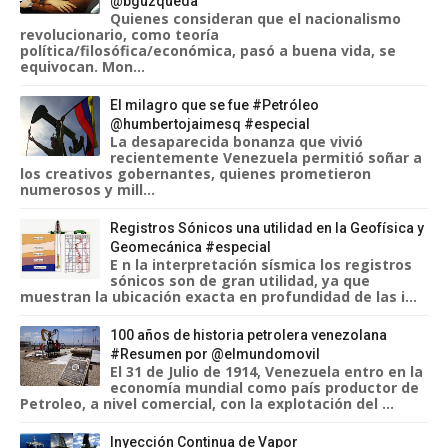
@bguzqueda
Quienes consideran que el nacionalismo
revolucionario, como teoría
política/filosófica/económica, pasó a buena vida, se
equivocan. Mon...
El milagro que se fue #Petróleo
@humbertojaimesq #especial
La desaparecida bonanza que vivió
recientemente Venezuela permitió soñar a
los creativos gobernantes, quienes prometieron
numerosos y mill...
Registros Sónicos una utilidad en la Geofísica y
Geomecánica #especial
E n la interpretación sísmica los registros
sónicos son de gran utilidad, ya que
muestran la ubicación exacta en profundidad de las i...
100 años de historia petrolera venezolana
#Resumen por @elmundomovil
El 31 de Julio de 1914, Venezuela entro en la
economía mundial como país productor de
Petroleo, a nivel comercial, con la explotación del ...
Inyección Continua de Vapor