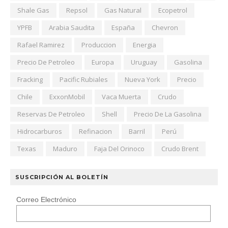
Shale Gas
Repsol
Gas Natural
Ecopetrol
YPFB
Arabia Saudita
España
Chevron
Rafael Ramirez
Produccion
Energia
Precio De Petroleo
Europa
Uruguay
Gasolina
Fracking
Pacific Rubiales
Nueva York
Precio
Chile
ExxonMobil
Vaca Muerta
Crudo
Reservas De Petroleo
Shell
Precio De La Gasolina
Hidrocarburos
Refinacion
Barril
Perú
Texas
Maduro
Faja Del Orinoco
Crudo Brent
SUSCRIPCIÓN AL BOLETÍN
Correo Electrónico