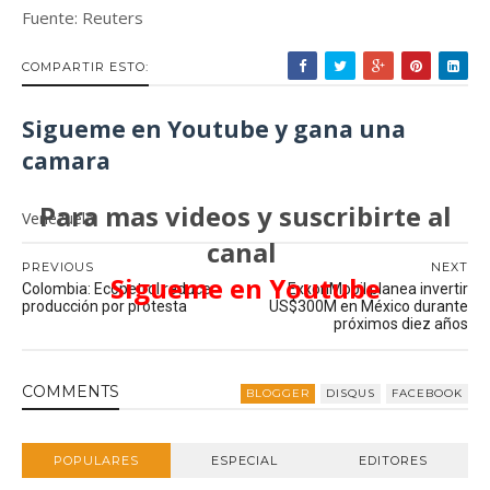
Fuente: Reuters
COMPARTIR ESTO:
Sigueme en Youtube y gana una
camara
Para mas videos y suscribirte al
Venezuela
canal
PREVIOUS
NEXT
Sigueme en Youtube
Colombia: Ecopetrol reduce
ExxonMobil planea invertir
producción por protesta
US$300M en México durante
próximos diez años
COMMENT
S
BLOGGER
DISQUS
FACEBOOK
POPULARES
ESPECIAL
EDITORES