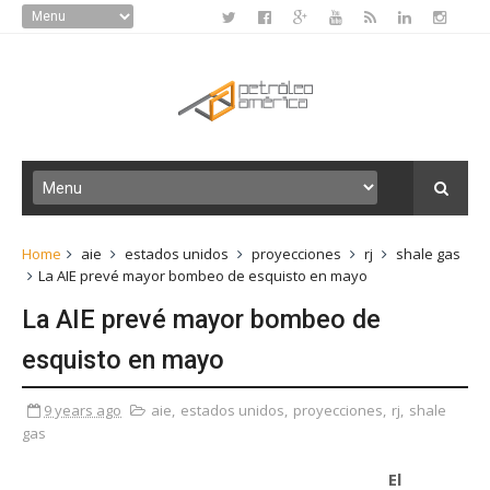
Home
aie
estados unidos
proyecciones
rj
shale gas
La AIE prevé mayor bombeo de esquisto en mayo
La AIE prevé mayor bombeo de
esquisto en mayo
9 years ago
aie
,
estados unidos
,
proyecciones
,
rj
,
shale
gas
El