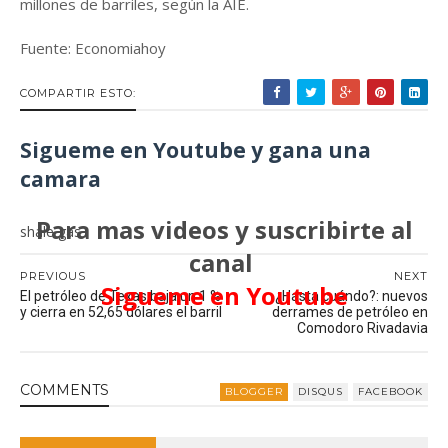
millones de barriles, según la AIE.
Fuente: Economiahoy
COMPARTIR ESTO:
Sigueme en Youtube y gana una
camara
Para mas videos y suscribirte al
shale gas
canal
PREVIOUS
NEXT
Sigueme en Youtube
El petróleo de Texas baja un 1 %
¿Hasta cuándo?: nuevos
y cierra en 52,65 dólares el barril
derrames de petróleo en
Comodoro Rivadavia
COMMENT
S
BLOGGER
DISQUS
FACEBOOK