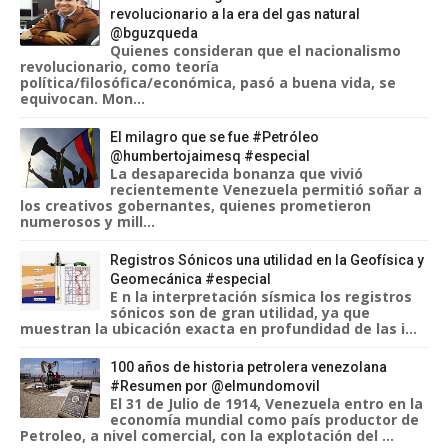
revolucionario a la era del gas natural
@bguzqueda
Quienes consideran que el nacionalismo
revolucionario, como teoría
política/filosófica/económica, pasó a buena vida, se
equivocan. Mon...
El milagro que se fue #Petróleo
@humbertojaimesq #especial
La desaparecida bonanza que vivió
recientemente Venezuela permitió soñar a
los creativos gobernantes, quienes prometieron
numerosos y mill...
Registros Sónicos una utilidad en la Geofísica y
Geomecánica #especial
E n la interpretación sísmica los registros
sónicos son de gran utilidad, ya que
muestran la ubicación exacta en profundidad de las i...
100 años de historia petrolera venezolana
#Resumen por @elmundomovil
El 31 de Julio de 1914, Venezuela entro en la
economía mundial como país productor de
Petroleo, a nivel comercial, con la explotación del ...