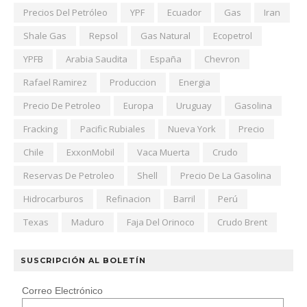
Precios Del Petróleo
YPF
Ecuador
Gas
Iran
Shale Gas
Repsol
Gas Natural
Ecopetrol
YPFB
Arabia Saudita
España
Chevron
Rafael Ramirez
Produccion
Energia
Precio De Petroleo
Europa
Uruguay
Gasolina
Fracking
Pacific Rubiales
Nueva York
Precio
Chile
ExxonMobil
Vaca Muerta
Crudo
Reservas De Petroleo
Shell
Precio De La Gasolina
Hidrocarburos
Refinacion
Barril
Perú
Texas
Maduro
Faja Del Orinoco
Crudo Brent
SUSCRIPCIÓN AL BOLETÍN
Correo Electrónico