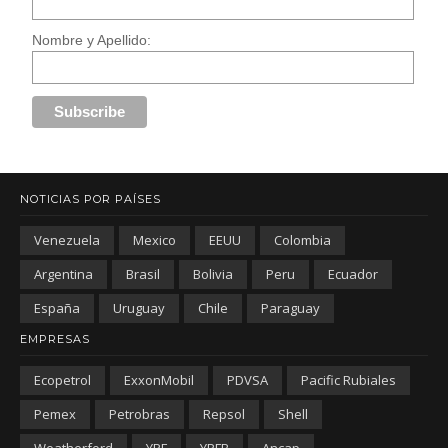
Nombre y Apellido:
NOTICIAS POR PAÍSES
Venezuela
Mexico
EEUU
Colombia
Argentina
Brasil
Bolivia
Peru
Ecuador
España
Uruguay
Chile
Paraguay
EMPRESAS
Ecopetrol
ExxonMobil
PDVSA
Pacific Rubiales
Pemex
Petrobras
Repsol
Shell
Weatherford
YPF
YPFB
Ancap