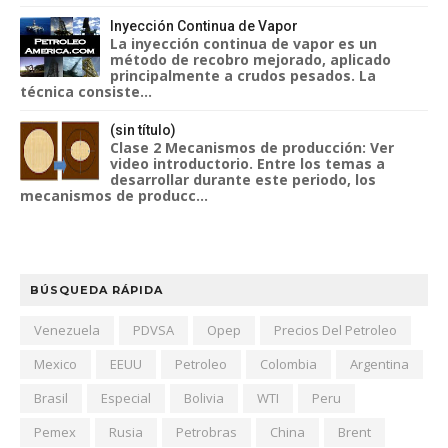
Inyección Continua de Vapor
La inyección continua de vapor es un
método de recobro mejorado, aplicado
principalmente a crudos pesados. La
técnica consiste...
(sin título)
Clase 2 Mecanismos de producción: Ver
video introductorio. Entre los temas a
desarrollar durante este periodo, los
mecanismos de producc...
BÚSQUEDA RÁPIDA
Venezuela
PDVSA
Opep
Precios Del Petroleo
Mexico
EEUU
Petroleo
Colombia
Argentina
Brasil
Especial
Bolivia
WTI
Peru
Pemex
Rusia
Petrobras
China
Brent