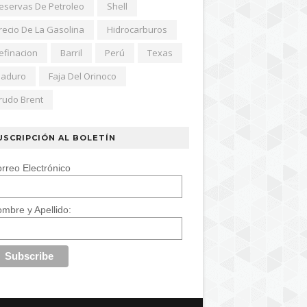
eservas De Petroleo
Shell
recio De La Gasolina
Hidrocarburos
efinacion
Barril
Perú
Texas
aduro
Faja Del Orinoco
rudo Brent
USCRIPCIÓN AL BOLETÍN
rreo Electrónico
mbre y Apellido: