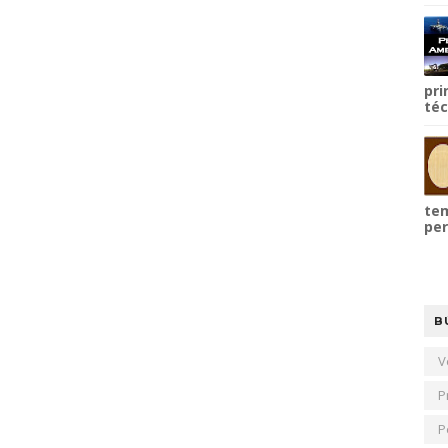
pri
téc
tem
per
B
V
P
P