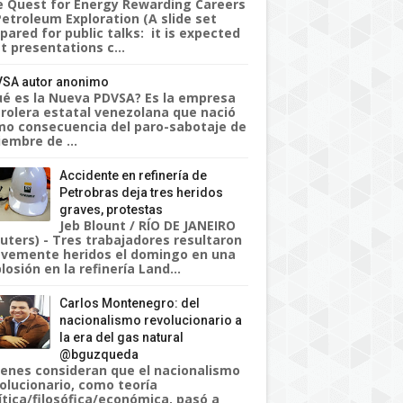
 Quest for Energy Rewarding Careers
Petroleum Exploration (A slide set
pared for public talks: it is expected
t presentations c...
SA autor anonimo
é es la Nueva PDVSA? Es la empresa
rolera estatal venezolana que nació
o consecuencia del paro-sabotaje de
iembre de ...
Accidente en refinería de
Petrobras deja tres heridos
graves, protestas
Jeb Blount / RÍO DE JANEIRO
uters) - Tres trabajadores resultaron
vemente heridos el domingo en una
losión en la refinería Land...
Carlos Montenegro: del
nacionalismo revolucionario a
la era del gas natural
@bguzqueda
enes consideran que el nacionalismo
olucionario, como teoría
ítica/filosófica/económica, pasó a