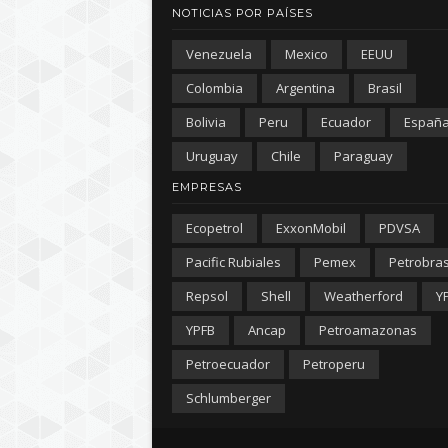
NOTICIAS POR PAÍSES
Venezuela
Mexico
EEUU
Colombia
Argentina
Brasil
Bolivia
Peru
Ecuador
Españ
Uruguay
Chile
Paraguay
EMPRESAS
Ecopetrol
ExxonMobil
PDVSA
Pacific Rubiales
Pemex
Petrobra
Repsol
Shell
Weatherford
Y
YPFB
Ancap
Petroamazonas
Petroecuador
Petroperu
Schlumberger