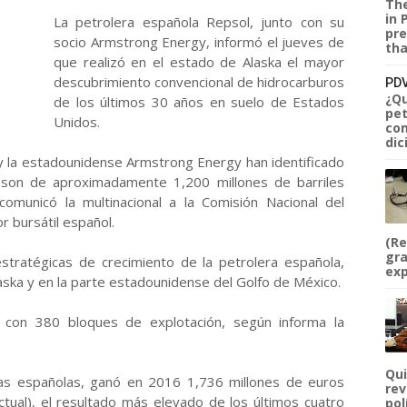
The
in 
La petrolera española Repsol, junto con su
pre
socio Armstrong Energy, informó el jueves de
tha
que realizó en el estado de Alaska el mayor
descubrimiento convencional de hidrocarburos
PDV
¿Qu
de los últimos 30 años en suelo de Estados
pet
Unidos.
com
dic
 y la estadounidense Armstrong Energy han identificado
 son de aproximadamente 1,200 millones de barriles
omunicó la multinacional a la Comisión Nacional del
 bursátil español.
(Re
gra
tratégicas de crecimiento de la petrolera española,
exp
ska y en la parte estadounidense del Golfo de México.
 con 380 bloques de explotación, según informa la
Qui
sas españolas, ganó en 2016 1,736 millones de euros
rev
ctual), el resultado más elevado de los últimos cuatro
pol