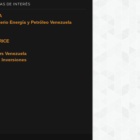
AS DE INTERÉS
A
terio Energía y Petróleo Venezuela
RICE
o
rs Venezuela
a Inversiones