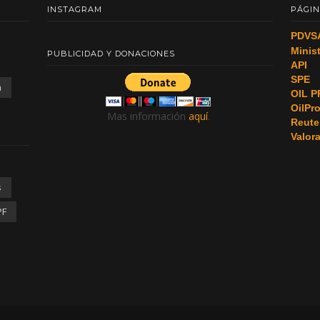
INSTAGRAM
PÁGIN
PDVS
Minis
PUBLICIDAD Y DONACIONES
API
SPE
a
OIL P
OilPr
Mas información
aquí
.
Reute
Valor
s
PF