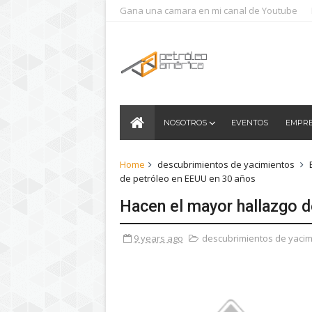
Gana una camara en mi canal de Youtube
NOSOTROS
EVENTOS
EMPR
Home
descubrimientos de yacimientos
de petróleo en EEUU en 30 años
Hacen el mayor hallazgo 
9 years ago
descubrimientos de yacim