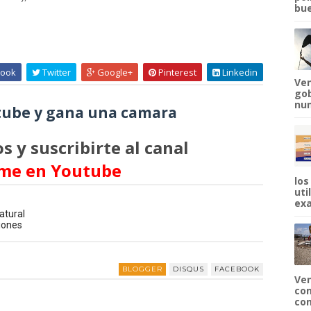
bue
ook
Twitter
Google+
Pinterest
Linkedin
Ven
gob
num
ube y gana una camara
s y suscribirte al canal
me en Youtube
los
uti
exa
atural
iones
BLOGGER
DISQUS
FACEBOOK
Ven
com
com