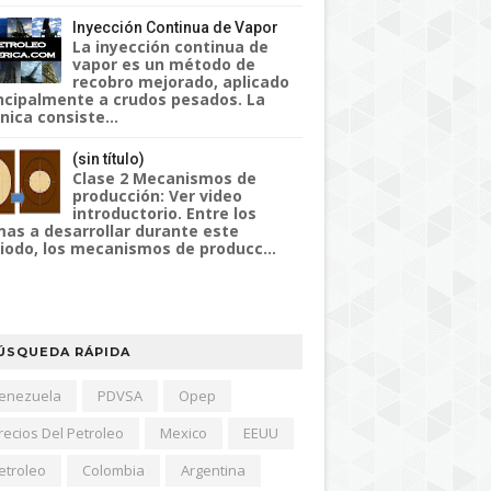
Inyección Continua de Vapor
La inyección continua de
vapor es un método de
recobro mejorado, aplicado
ncipalmente a crudos pesados. La
nica consiste...
(sin título)
Clase 2 Mecanismos de
producción: Ver video
introductorio. Entre los
as a desarrollar durante este
iodo, los mecanismos de producc...
ÚSQUEDA RÁPIDA
enezuela
PDVSA
Opep
recios Del Petroleo
Mexico
EEUU
etroleo
Colombia
Argentina