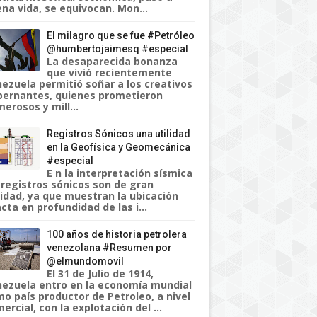
na vida, se equivocan. Mon...
El milagro que se fue #Petróleo
@humbertojaimesq #especial
La desaparecida bonanza
que vivió recientemente
ezuela permitió soñar a los creativos
ernantes, quienes prometieron
erosos y mill...
Registros Sónicos una utilidad
en la Geofísica y Geomecánica
#especial
E n la interpretación sísmica
 registros sónicos son de gran
lidad, ya que muestran la ubicación
cta en profundidad de las i...
100 años de historia petrolera
venezolana #Resumen por
@elmundomovil
El 31 de Julio de 1914,
ezuela entro en la economía mundial
o país productor de Petroleo, a nivel
ercial, con la explotación del ...