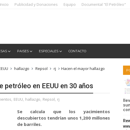
Inicio
Publicidad y Donaciones
Equipo
Documental "El Petróleo"
ESAS
PAISES
ESPECIALES
CONTACTO
EEUU
hallazgo
Repsol
rj
Hacen el mayor hallazgo
P
de petróleo en EEUU en 30 años
ientos
,
EEUU
,
hallazgo
,
Repsol
,
rj
lle
sum
com
Se calcula que los yacimientos
descubiertos tendrían unos 1,200 millones
Rew
de barriles.
www