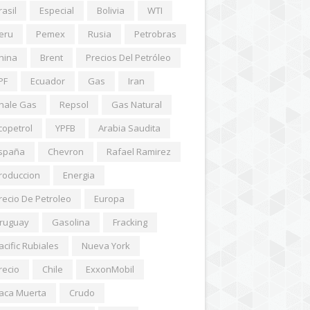
rasil
Especial
Bolivia
WTI
eru
Pemex
Rusia
Petrobras
hina
Brent
Precios Del Petróleo
PF
Ecuador
Gas
Iran
hale Gas
Repsol
Gas Natural
copetrol
YPFB
Arabia Saudita
spaña
Chevron
Rafael Ramirez
roduccion
Energia
recio De Petroleo
Europa
ruguay
Gasolina
Fracking
acific Rubiales
Nueva York
recio
Chile
ExxonMobil
aca Muerta
Crudo