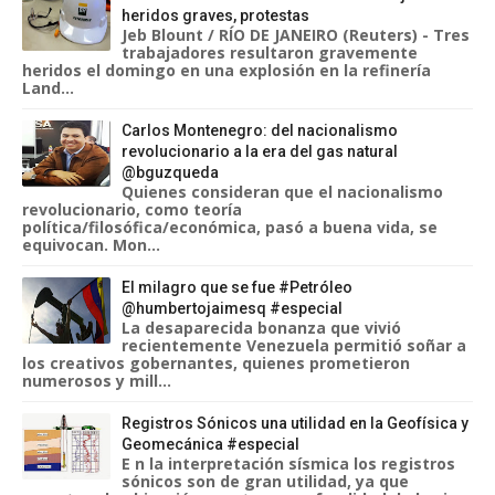
heridos graves, protestas
Jeb Blount / RÍO DE JANEIRO (Reuters) - Tres
trabajadores resultaron gravemente
heridos el domingo en una explosión en la refinería
Land...
Carlos Montenegro: del nacionalismo
revolucionario a la era del gas natural
@bguzqueda
Quienes consideran que el nacionalismo
revolucionario, como teoría
política/filosófica/económica, pasó a buena vida, se
equivocan. Mon...
El milagro que se fue #Petróleo
@humbertojaimesq #especial
La desaparecida bonanza que vivió
recientemente Venezuela permitió soñar a
los creativos gobernantes, quienes prometieron
numerosos y mill...
Registros Sónicos una utilidad en la Geofísica y
Geomecánica #especial
E n la interpretación sísmica los registros
sónicos son de gran utilidad, ya que