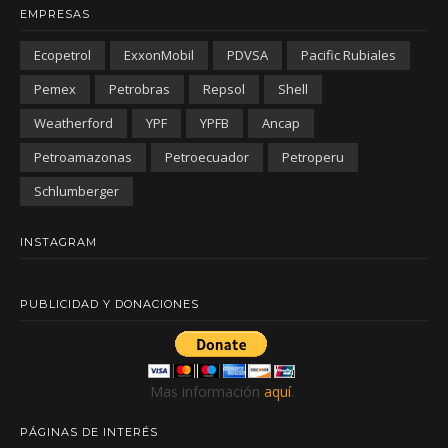
EMPRESAS
Ecopetrol
ExxonMobil
PDVSA
Pacific Rubiales
Pemex
Petrobras
Repsol
Shell
Weatherford
YPF
YPFB
Ancap
Petroamazonas
Petroecuador
Petroperu
Schlumberger
INSTAGRAM
PUBLICIDAD Y DONACIONES
Mas información
aquí
.
PÁGINAS DE INTERÉS