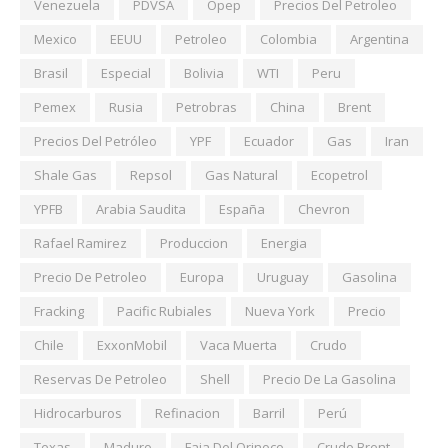
Venezuela
PDVSA
Opep
Precios Del Petroleo
Mexico
EEUU
Petroleo
Colombia
Argentina
Brasil
Especial
Bolivia
WTI
Peru
Pemex
Rusia
Petrobras
China
Brent
Precios Del Petróleo
YPF
Ecuador
Gas
Iran
Shale Gas
Repsol
Gas Natural
Ecopetrol
YPFB
Arabia Saudita
España
Chevron
Rafael Ramirez
Produccion
Energia
Precio De Petroleo
Europa
Uruguay
Gasolina
Fracking
Pacific Rubiales
Nueva York
Precio
Chile
ExxonMobil
Vaca Muerta
Crudo
Reservas De Petroleo
Shell
Precio De La Gasolina
Hidrocarburos
Refinacion
Barril
Perú
Texas
Maduro
Faja Del Orinoco
Crudo Brent