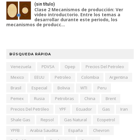
(sin título)
Clase 2 Mecanismos de producción: Ver
video introductorio. Entre los temas a
desarrollar durante este periodo, los
mecanismos de producc...
BÚSQUEDA RÁPIDA
Venezuela
PDVSA
Opep
Precios Del Petroleo
Mexico
EEUU
Petroleo
Colombia
Argentina
Brasil
Especial
Bolivia
WTI
Peru
Pemex
Rusia
Petrobras
China
Brent
Precios Del Petróleo
YPF
Ecuador
Gas
Iran
Shale Gas
Repsol
Gas Natural
Ecopetrol
YPFB
Arabia Saudita
España
Chevron