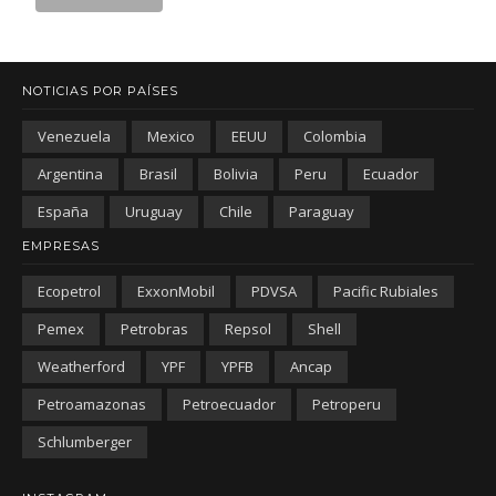
NOTICIAS POR PAÍSES
Venezuela
Mexico
EEUU
Colombia
Argentina
Brasil
Bolivia
Peru
Ecuador
España
Uruguay
Chile
Paraguay
EMPRESAS
Ecopetrol
ExxonMobil
PDVSA
Pacific Rubiales
Pemex
Petrobras
Repsol
Shell
Weatherford
YPF
YPFB
Ancap
Petroamazonas
Petroecuador
Petroperu
Schlumberger