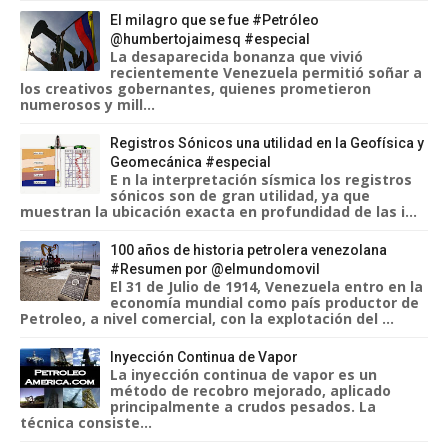
El milagro que se fue #Petróleo
@humbertojaimesq #especial
La desaparecida bonanza que vivió
recientemente Venezuela permitió soñar a
los creativos gobernantes, quienes prometieron
numerosos y mill...
Registros Sónicos una utilidad en la Geofísica y
Geomecánica #especial
E n la interpretación sísmica los registros
sónicos son de gran utilidad, ya que
muestran la ubicación exacta en profundidad de las i...
100 años de historia petrolera venezolana
#Resumen por @elmundomovil
El 31 de Julio de 1914, Venezuela entro en la
economía mundial como país productor de
Petroleo, a nivel comercial, con la explotación del ...
Inyección Continua de Vapor
La inyección continua de vapor es un
método de recobro mejorado, aplicado
principalmente a crudos pesados. La
técnica consiste...