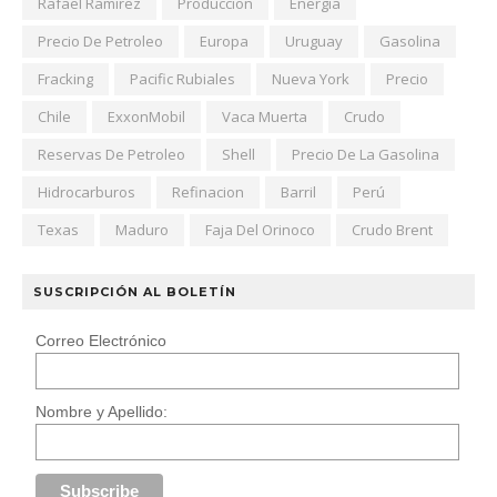
Rafael Ramirez
Produccion
Energia
Precio De Petroleo
Europa
Uruguay
Gasolina
Fracking
Pacific Rubiales
Nueva York
Precio
Chile
ExxonMobil
Vaca Muerta
Crudo
Reservas De Petroleo
Shell
Precio De La Gasolina
Hidrocarburos
Refinacion
Barril
Perú
Texas
Maduro
Faja Del Orinoco
Crudo Brent
SUSCRIPCIÓN AL BOLETÍN
Correo Electrónico
Nombre y Apellido: