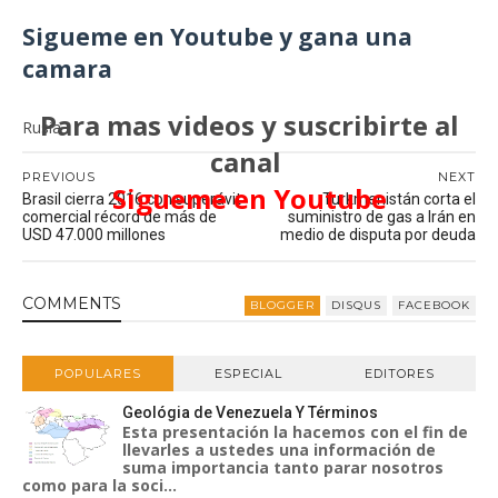
Sigueme en Youtube y gana una
camara
Para mas videos y suscribirte al
Rusia
canal
PREVIOUS
NEXT
Sigueme en Youtube
Brasil cierra 2016 con superávit
Turkmenistán corta el
comercial récord de más de
suministro de gas a Irán en
USD 47.000 millones
medio de disputa por deuda
COMMENT
S
BLOGGER
DISQUS
FACEBOOK
POPULARES
ESPECIAL
EDITORES
Geológia de Venezuela Y Términos
Esta presentación la hacemos con el fin de
llevarles a ustedes una información de
suma importancia tanto parar nosotros
como para la soci...