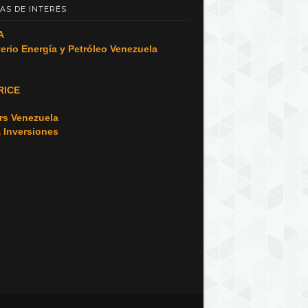
AS DE INTERÉS
A
terio Energía y Petróleo Venezuela
RICE
o
rs Venezuela
a Inversiones