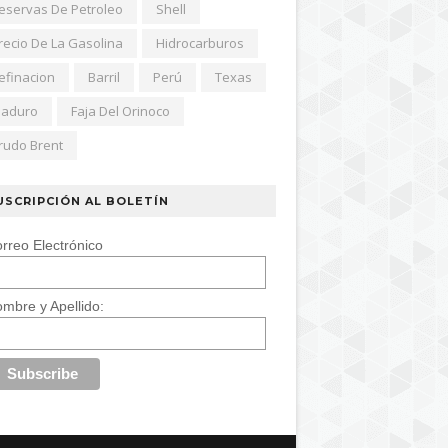
eservas De Petroleo
Shell
recio De La Gasolina
Hidrocarburos
efinacion
Barril
Perú
Texas
aduro
Faja Del Orinoco
rudo Brent
USCRIPCIÓN AL BOLETÍN
rreo Electrónico
mbre y Apellido: