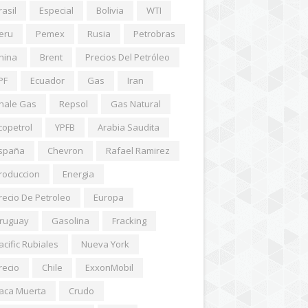
rasil
Especial
Bolivia
WTI
eru
Pemex
Rusia
Petrobras
hina
Brent
Precios Del Petróleo
PF
Ecuador
Gas
Iran
hale Gas
Repsol
Gas Natural
copetrol
YPFB
Arabia Saudita
spaña
Chevron
Rafael Ramirez
roduccion
Energia
recio De Petroleo
Europa
ruguay
Gasolina
Fracking
acific Rubiales
Nueva York
recio
Chile
ExxonMobil
aca Muerta
Crudo