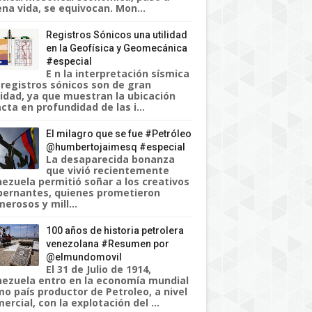
na vida, se equivocan. Mon...
Registros Sónicos una utilidad
en la Geofísica y Geomecánica
#especial
E n la interpretación sísmica
 registros sónicos son de gran
lidad, ya que muestran la ubicación
cta en profundidad de las i...
El milagro que se fue #Petróleo
@humbertojaimesq #especial
La desaparecida bonanza
que vivió recientemente
ezuela permitió soñar a los creativos
ernantes, quienes prometieron
erosos y mill...
100 años de historia petrolera
venezolana #Resumen por
@elmundomovil
El 31 de Julio de 1914,
ezuela entro en la economía mundial
o país productor de Petroleo, a nivel
ercial, con la explotación del ...