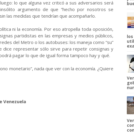
uego: lo que alguna vez criticó a sus adversarios será
bue
 insólito argumento de que “hecho por nosotros se
ta sin las medidas que tendrían que acompañarlo.
lítica ni la economía. Por eso atropella toda oposición,
nsignas partidistas en las empresas y medios públicos,
los
uti
paredes del Metro o los autobuses: los maneja como “su”
exa
 dice representar sólo sirve para repetir consignas y
o podrá pagar lo que de igual forma tampoco hay y qué.
“cono monetario”, nada que ver con la economía. ¿Quiere
Ven
gob
num
de Venezuela
Ven
com
com