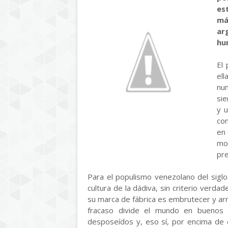
es
má
ar
hu
El
el
nu
sie
y u
con
en
mo
pr
Para el populismo venezolano del siglo 
cultura de la dádiva, sin criterio ver
su marca de fábrica es embrutecer y arr
fracaso divide el mundo en buenos 
desposeídos y, eso sí, por encima de 