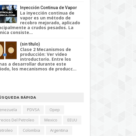
Inyección Continua de Vapor
La inyección continua de
vapor es un método de
recobro mejorado, aplicado
ncipalmente a crudos pesados. La
nica consiste...
(sin título)
Clase 2 Mecanismos de
producción: Ver video
introductorio. Entre los
as a desarrollar durante este
iodo, los mecanismos de producc...
ÚSQUEDA RÁPIDA
enezuela
PDVSA
Opep
recios Del Petroleo
Mexico
EEUU
etroleo
Colombia
Argentina