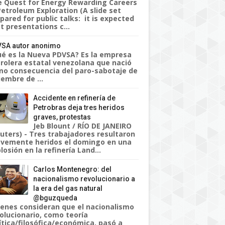
 Quest for Energy Rewarding Careers
Petroleum Exploration (A slide set
pared for public talks: it is expected
t presentations c...
SA autor anonimo
é es la Nueva PDVSA? Es la empresa
rolera estatal venezolana que nació
o consecuencia del paro-sabotaje de
iembre de ...
Accidente en refinería de
Petrobras deja tres heridos
graves, protestas
Jeb Blount / RÍO DE JANEIRO
uters) - Tres trabajadores resultaron
vemente heridos el domingo en una
losión en la refinería Land...
Carlos Montenegro: del
nacionalismo revolucionario a
la era del gas natural
@bguzqueda
enes consideran que el nacionalismo
olucionario, como teoría
ítica/filosófica/económica, pasó a