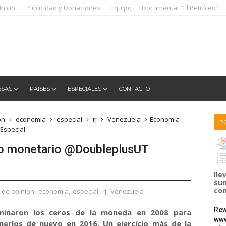
Inicio
Publicidad y Donaciones
Equipo
Documental "El Petróleo"
ESAS
PAISES
ESPECIALES
CONTACTO
on
economia
especial
rj
Venezuela
Economía
P
Especial
no monetario @DoubleplusUT
lle
sum
com
o de opinion
,
economia
,
especial
,
rj
,
Venezuela
Rew
iminaron los ceros de la moneda en 2008 para
www
nerlos de nuevo en 2016. Un ejercicio más de la