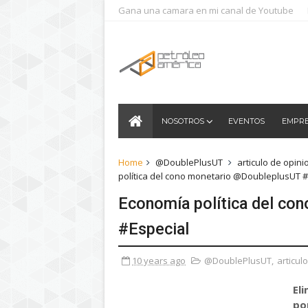
Gana una camara en mi canal de Youtube
NOSOTROS
EVENTOS
EMPR
Home
@DoublePlusUT
articulo de opini
política del cono monetario @DoubleplusUT #
Economía política del co
#Especial
10 years ago
@DoublePlusUT
,
articul
El
po