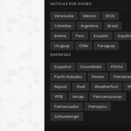
NOTICIAS POR PAÍSES
Venezuela
Mexico
EEUU
Colombia
Argentina
Brasil
Bolivia
Peru
Ecuador
Españ
Uruguay
Chile
Paraguay
EMPRESAS
Ecopetrol
ExxonMobil
PDVSA
Pacific Rubiales
Pemex
Petrobra
Repsol
Shell
Weatherford
Y
YPFB
Ancap
Petroamazonas
Petroecuador
Petroperu
Schlumberger