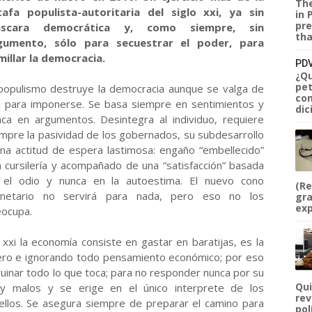
The
tafa populista-autoritaria del siglo xxi, ya sin
in 
pre
scara democrática y, como siempre, sin
tha
gumento, sólo para secuestrar el poder, para
millar la democracia.
PDV
¿Qu
pet
 populismo destruye la democracia aunque se valga de
com
la para imponerse. Se basa siempre en sentimientos y
dic
nca en argumentos. Desintegra al individuo, requiere
mpre la pasividad de los gobernados, su subdesarrollo
na actitud de espera lastimosa: engaño “embellecido”
 cursilería y acompañado de una “satisfacción” basada
 el odio y nunca en la autoestima. El nuevo cono
(Re
netario no servirá para nada, pero eso no los
gra
exp
eocupa.
xxi la economía consiste en gastar en baratijas, es la
dadero e ignorando todo pensamiento económico; por eso
uinar todo lo que toca; para no responder nunca por su
Qui
y malos y se erige en el único interprete de los
rev
ellos. Se asegura siempre de preparar el camino para
pol