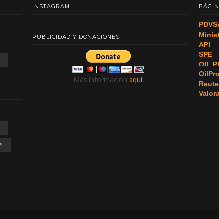
INSTAGRAM
PÁGIN
PDVS
Minis
PUBLICIDAD Y DONACIONES
API
SPE
a
OIL P
OilPr
Mas información
aquí
.
Reute
Valor
s
PF