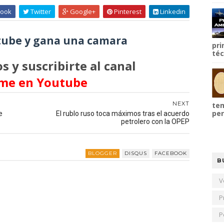
ook
Twitter
Google+
Pinterest
Linkedin
ube y gana una camara
pri
téc
s y suscribirte al canal
me en Youtube
NEXT
tem
per
e
El rublo ruso toca máximos tras el acuerdo
petrolero con la OPEP
BLOGGER
DISQUS
FACEBOOK
B
V
P
P