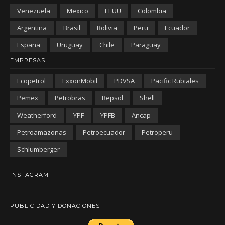
Venezuela
Mexico
EEUU
Colombia
Argentina
Brasil
Bolivia
Peru
Ecuador
España
Uruguay
Chile
Paraguay
EMPRESAS
Ecopetrol
ExxonMobil
PDVSA
Pacific Rubiales
Pemex
Petrobras
Repsol
Shell
Weatherford
YPF
YPFB
Ancap
Petroamazonas
Petroecuador
Petroperu
Schlumberger
INSTAGRAM
PUBLICIDAD Y DONACIONES