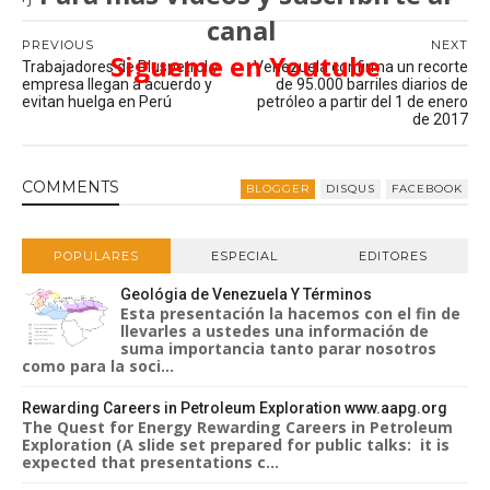
canal
PREVIOUS
NEXT
Sigueme en Youtube
Trabajadores de Pluspetrol y
Venezuela confirma un recorte
empresa llegan a acuerdo y
de 95.000 barriles diarios de
evitan huelga en Perú
petróleo a partir del 1 de enero
de 2017
COMMENT
S
BLOGGER
DISQUS
FACEBOOK
POPULARES
ESPECIAL
EDITORES
Geológia de Venezuela Y Términos
Esta presentación la hacemos con el fin de
llevarles a ustedes una información de
suma importancia tanto parar nosotros
como para la soci...
Rewarding Careers in Petroleum Exploration www.aapg.org
The Quest for Energy Rewarding Careers in Petroleum
Exploration (A slide set prepared for public talks: it is
expected that presentations c...