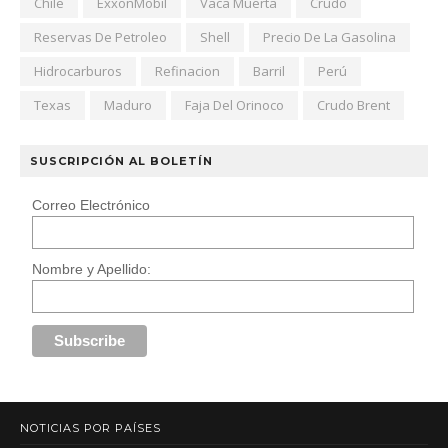
Chile
ExxonMobil
Vaca Muerta
Crudo
Reservas De Petroleo
Shell
Precio De La Gasolina
Hidrocarburos
Refinacion
Barril
Perú
Texas
Maduro
Faja Del Orinoco
Crudo Brent
SUSCRIPCIÓN AL BOLETÍN
Correo Electrónico
Nombre y Apellido:
NOTICIAS POR PAÍSES