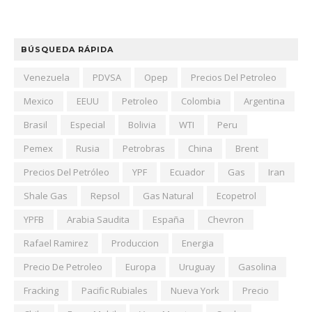
BÚSQUEDA RÁPIDA
Venezuela
PDVSA
Opep
Precios Del Petroleo
Mexico
EEUU
Petroleo
Colombia
Argentina
Brasil
Especial
Bolivia
WTI
Peru
Pemex
Rusia
Petrobras
China
Brent
Precios Del Petróleo
YPF
Ecuador
Gas
Iran
Shale Gas
Repsol
Gas Natural
Ecopetrol
YPFB
Arabia Saudita
España
Chevron
Rafael Ramirez
Produccion
Energia
Precio De Petroleo
Europa
Uruguay
Gasolina
Fracking
Pacific Rubiales
Nueva York
Precio