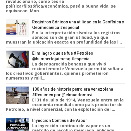
revolucionario, como teoría
política/filosófica/económica, pasó a buena vida, se
equivocan. Mon...
Registros Sónicos una utilidad en la Geofísica y
Geomecánica #especial
E n la interpretación sísmica los registros
sónicos son de gran utilidad, ya que
muestran la ubicación exacta en profundidad de las i...
El milagro que se fue #Petróleo
@humbertojaimesq #especial
La desaparecida bonanza que vivió
recientemente Venezuela permitió soñar a
los creativos gobernantes, quienes prometieron
numerosos y mill...
100 años de historia petrolera venezolana
#Resumen por @elmundomovil
El 31 de Julio de 1914, Venezuela entro en la
economía mundial como país productor de
Petroleo, a nivel comercial, con la explotación del ...
Inyección Continua de Vapor
La inyección continua de vapor es un
método de recobro mejorado, aplicado