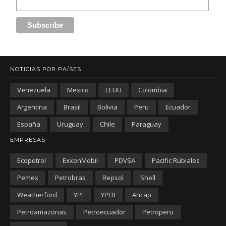
NOTICIAS POR PAÍSES
Venezuela
Mexico
EEUU
Colombia
Argentina
Brasil
Bolivia
Peru
Ecuador
España
Uruguay
Chile
Paraguay
EMPRESAS
Ecopetrol
ExxonMobil
PDVSA
Pacific Rubiales
Pemex
Petrobras
Repsol
Shell
Weatherford
YPF
YPFB
Ancap
Petroamazonas
Petroecuador
Petroperu