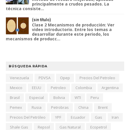
principalmente a crudos pesados. La
técnica consiste...
(sin título)
Clase 2 Mecanismos de producción: Ver
video introductorio. Entre los temas a
desarrollar durante este periodo, los
mecanismos de producc...
BÚSQUEDA RÁPIDA
Venezuela
PDVSA
Opep
Precios Del Petroleo
Mexico
EEUU
Petroleo
Colombia
Argentina
Brasil
Especial
Bolivia
WTI
Peru
Pemex
Rusia
Petrobras
China
Brent
Precios Del Petróleo
YPF
Ecuador
Gas
Iran
Shale Gas
Repsol
Gas Natural
Ecopetrol