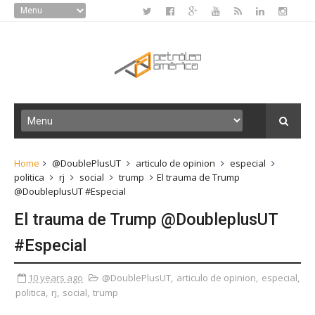
Home
@DoublePlusUT
articulo de opinion
especial
politica
rj
social
trump
El trauma de Trump
@DoubleplusUT #Especial
El trauma de Trump @DoubleplusUT
#Especial
10 years ago
@DoublePlusUT
,
articulo de opinion
,
especial
,
politica
,
rj
,
social
,
trump