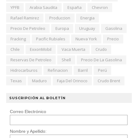
YPFB
Arabia Saudita
España
Chevron
Rafael Ramirez
Produccion
Energia
Precio De Petroleo
Europa
Uruguay
Gasolina
Fracking
Pacific Rubiales
Nueva York
Precio
Chile
ExxonMobil
Vaca Muerta
Crudo
Reservas De Petroleo
Shell
Precio De La Gasolina
Hidrocarburos
Refinacion
Barril
Perú
Texas
Maduro
Faja Del Orinoco
Crudo Brent
SUSCRIPCIÓN AL BOLETÍN
Correo Electrónico
Nombre y Apellido: