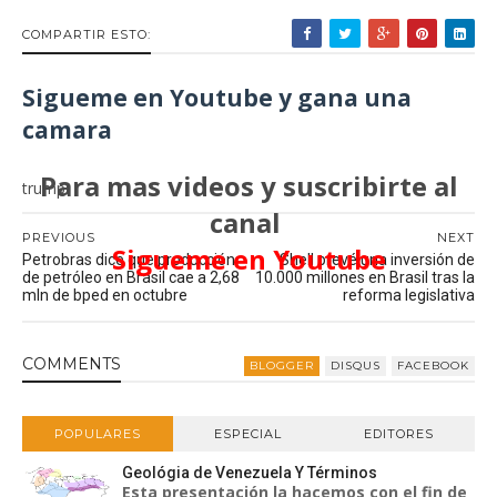
COMPARTIR ESTO:
Sigueme en Youtube y gana una
camara
Para mas videos y suscribirte al
trump
canal
PREVIOUS
NEXT
Sigueme en Youtube
Petrobras dice que producción
Shell prevé una inversión de
de petróleo en Brasil cae a 2,68
10.000 millones en Brasil tras la
mln de bped en octubre
reforma legislativa
COMMENT
S
BLOGGER
DISQUS
FACEBOOK
POPULARES
ESPECIAL
EDITORES
Geológia de Venezuela Y Términos
Esta presentación la hacemos con el fin de