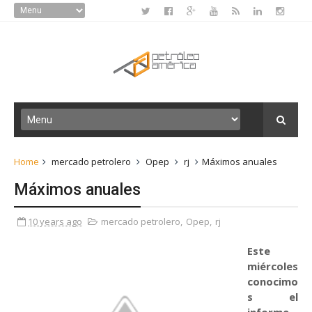
Home
mercado petrolero
Opep
rj
Máximos anuales
Máximos anuales
10 years ago
mercado petrolero
,
Opep
,
rj
Este
miércoles
conocimo
s el