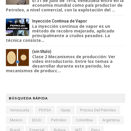
El 31 de Julio de 1914, Venezuela entro en la
economía mundial como país productor de
Petroleo, a nivel comercial, con la explotación del ...
Inyección Continua de Vapor
La inyección continua de vapor es un
método de recobro mejorado, aplicado
principalmente a crudos pesados. La
técnica consiste...
(sin título)
Clase 2 Mecanismos de producción: Ver
video introductorio. Entre los temas a
desarrollar durante este periodo, los
mecanismos de producc...
BÚSQUEDA RÁPIDA
Venezuela
PDVSA
Opep
Precios Del Petroleo
Mexico
EEUU
Petroleo
Colombia
Argentina
Brasil
Especial
Bolivia
WTI
Peru