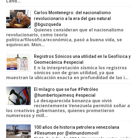
Land...
Carlos Montenegro: del nacionalismo
revolucionario a la era del gas natural
@bguzqueda
Quienes consideran que el nacionalismo
revolucionario, como teoría
política/filosófica/económica, pasó a buena vida, se
equivocan. Mon...
Registros Sónicos una utilidad en la Geofísica y
Geomecánica #especial
E n la interpretación sísmica los registros
sónicos son de gran utilidad, ya que
muestran la ubicación exacta en profundidad de las i...
El milagro que se fue #Petróleo
@humbertojaimesq #especial
La desaparecida bonanza que vivió
recientemente Venezuela permitió soñar a
los creativos gobernantes, quienes prometieron
numerosos y mill...
100 años de historia petrolera venezolana
#Resumen por @elmundomovil