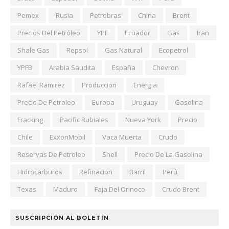
Pemex
Rusia
Petrobras
China
Brent
Precios Del Petróleo
YPF
Ecuador
Gas
Iran
Shale Gas
Repsol
Gas Natural
Ecopetrol
YPFB
Arabia Saudita
España
Chevron
Rafael Ramirez
Produccion
Energia
Precio De Petroleo
Europa
Uruguay
Gasolina
Fracking
Pacific Rubiales
Nueva York
Precio
Chile
ExxonMobil
Vaca Muerta
Crudo
Reservas De Petroleo
Shell
Precio De La Gasolina
Hidrocarburos
Refinacion
Barril
Perú
Texas
Maduro
Faja Del Orinoco
Crudo Brent
SUSCRIPCIÓN AL BOLETÍN