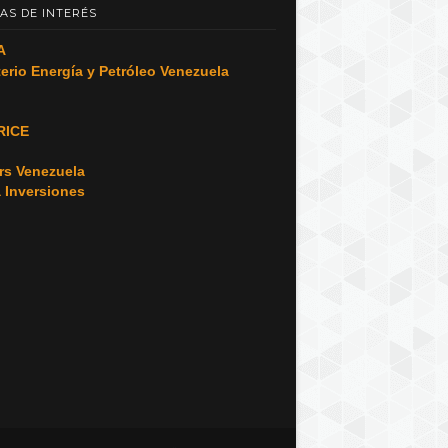
AS DE INTERÉS
A
terio Energía y Petróleo Venezuela
RICE
o
rs Venezuela
a Inversiones