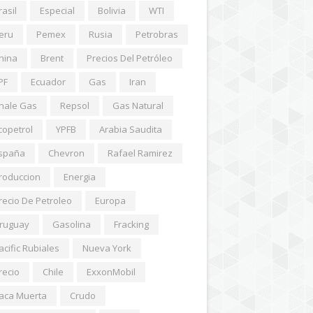
rasil
Especial
Bolivia
WTI
eru
Pemex
Rusia
Petrobras
hina
Brent
Precios Del Petróleo
PF
Ecuador
Gas
Iran
hale Gas
Repsol
Gas Natural
copetrol
YPFB
Arabia Saudita
spaña
Chevron
Rafael Ramirez
roduccion
Energia
recio De Petroleo
Europa
ruguay
Gasolina
Fracking
acific Rubiales
Nueva York
recio
Chile
ExxonMobil
aca Muerta
Crudo