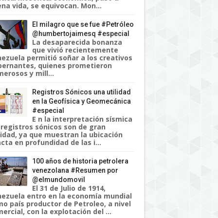
na vida, se equivocan. Mon...
El milagro que se fue #Petróleo
@humbertojaimesq #especial
La desaparecida bonanza
que vivió recientemente
ezuela permitió soñar a los creativos
ernantes, quienes prometieron
erosos y mill...
Registros Sónicos una utilidad
en la Geofísica y Geomecánica
#especial
E n la interpretación sísmica
 registros sónicos son de gran
lidad, ya que muestran la ubicación
cta en profundidad de las i...
100 años de historia petrolera
venezolana #Resumen por
@elmundomovil
El 31 de Julio de 1914,
ezuela entro en la economía mundial
o país productor de Petroleo, a nivel
ercial, con la explotación del ...