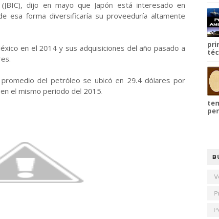
 (JBIC), dijo en mayo que Japón está interesado en
e esa forma diversificaría su proveeduría altamente
pri
xico en el 2014 y sus adquisiciones del año pasado a
téc
res.
o promedio del petróleo se ubicó en 29.4 dólares por
s en el mismo periodo del 2015.
tem
per
B
V
P
P