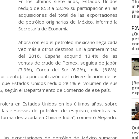
En los últimos siete años, Estados Unidos
The
in 
redujo de 85.3 a 53.2% su participación en las
pre
adquisiciones del total de las exportaciones
tha
de petróleo originarias de México, informó la
Secretaría de Economía.
PDV
¿Qu
pet
Ahora con ello el petróleo mexicano llega cada
com
dic
vez más a otros destinos. En la primera mitad
del 2016, España adquirió 13.4% de las
ventas de crudo de Pemex, seguida de Japón
(7.9%), Corea del Sur (6.2%), India (5.8%),
r ciento). La principal razón de la diversificación de las
(Re
s que Estados Unidos redujo 28.1% el volumen de sus
gra
15, según el Departamento de Comercio de ese país.
exp
rolera en Estados Unidos en los últimos años, sobre
 las reservas de petróleo de esquisto, mientras ha
 forma destacada en China e India”, comentó Alejandro
Qui
rev
, las exportaciones de petróleo de México sumaron
pol