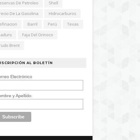
eservas De Petroleo
Shell
recio De La Gasolina
Hidrocarburos
efinacion
Barril
Perú
Texas
aduro
Faja Del Orinoco
rudo Brent
USCRIPCIÓN AL BOLETÍN
rreo Electrónico
mbre y Apellido: