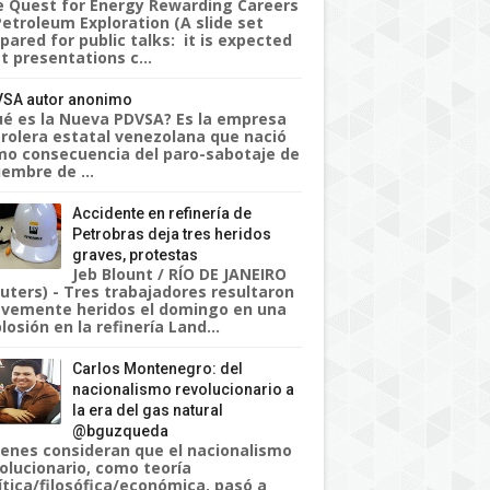
 Quest for Energy Rewarding Careers
Petroleum Exploration (A slide set
pared for public talks: it is expected
t presentations c...
SA autor anonimo
é es la Nueva PDVSA? Es la empresa
rolera estatal venezolana que nació
o consecuencia del paro-sabotaje de
iembre de ...
Accidente en refinería de
Petrobras deja tres heridos
graves, protestas
Jeb Blount / RÍO DE JANEIRO
uters) - Tres trabajadores resultaron
vemente heridos el domingo en una
losión en la refinería Land...
Carlos Montenegro: del
nacionalismo revolucionario a
la era del gas natural
@bguzqueda
enes consideran que el nacionalismo
olucionario, como teoría
ítica/filosófica/económica, pasó a