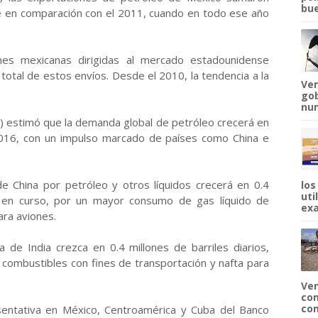
bue
e en comparación con el 2011, cuando en todo ese año
nes mexicanas dirigidas al mercado estadounidense
total de estos envíos. Desde el 2010, la tendencia a la
Ven
gob
num
E) estimó que la demanda global de petróleo crecerá en
l 2016, con un impulso marcado de países como China e
 China por petróleo y otros líquidos crecerá en 0.4
los
uti
ño en curso, por un mayor consumo de gas líquido de
exa
ara aviones.
de India crezca en 0.4 millones de barriles diarios,
 combustibles con fines de transportación y nafta para
Ven
com
com
esentativa en México, Centroamérica y Cuba del Banco