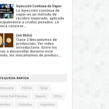
Inyección Continua de Vapor
La inyección continua de
vapor es un método de
recobro mejorado, aplicado
ncipalmente a crudos pesados. La
nica consiste...
(sin título)
Clase 2 Mecanismos de
producción: Ver video
introductorio. Entre los
as a desarrollar durante este
iodo, los mecanismos de producc...
ÚSQUEDA RÁPIDA
enezuela
PDVSA
Opep
recios Del Petroleo
Mexico
EEUU
etroleo
Colombia
Argentina