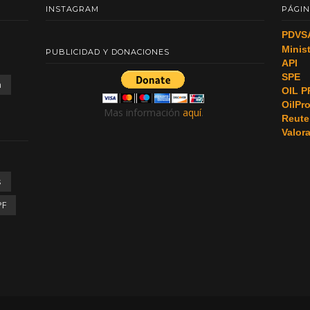
INSTAGRAM
PÁGIN
PDVS
Minis
PUBLICIDAD Y DONACIONES
API
SPE
a
OIL P
OilPr
Mas información
aquí
.
Reute
Valor
s
PF