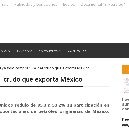
Inicio
Publicidad y Donaciones
Equipo
Documental "El Petróleo"
ESAS
PAISES
ESPECIALES
CONTACTO
 ya sólo compra 53% del crudo que exporta México
P
l crudo que exporta México
j
lle
sum
Unidos redujo de 85.3 a 53.2% su participación en
com
 exportaciones de petróleo originarias de México,
Rew
www