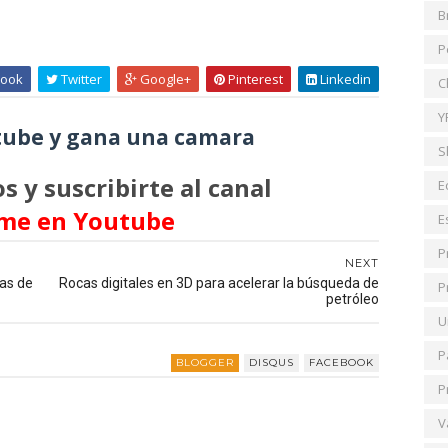
B
P
ook
Twitter
Google+
Pinterest
Linkedin
C
Y
ube y gana una camara
S
s y suscribirte al canal
E
me en Youtube
E
P
NEXT
ías de
Rocas digitales en 3D para acelerar la búsqueda de
P
petróleo
U
P
BLOGGER
DISQUS
FACEBOOK
P
V