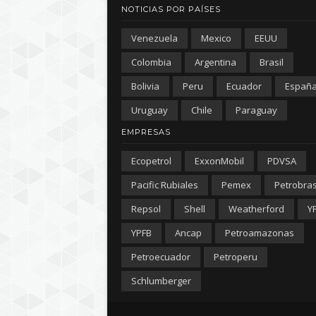
NOTICIAS POR PAÍSES
Venezuela
Mexico
EEUU
Colombia
Argentina
Brasil
Bolivia
Peru
Ecuador
Españ
Uruguay
Chile
Paraguay
EMPRESAS
Ecopetrol
ExxonMobil
PDVSA
Pacific Rubiales
Pemex
Petrobra
Repsol
Shell
Weatherford
Y
YPFB
Ancap
Petroamazonas
Petroecuador
Petroperu
Schlumberger