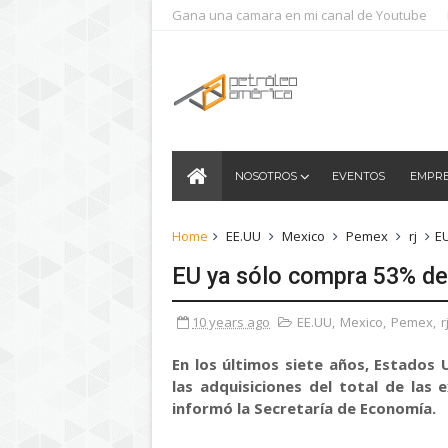
Gana una camara en mi canal de Youtube
NOSOTROS
EVENTOS
EMPR
Home
EE.UU
Mexico
Pemex
rj
EU
EU ya sólo compra 53% de
10 years ago
EE.UU
,
Mexico
,
Pemex
,
r
En los últimos siete años, Estados 
las adquisiciones del total de las
informó la Secretaría de Economía.