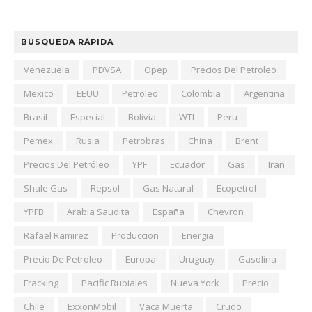
BÚSQUEDA RÁPIDA
Venezuela
PDVSA
Opep
Precios Del Petroleo
Mexico
EEUU
Petroleo
Colombia
Argentina
Brasil
Especial
Bolivia
WTI
Peru
Pemex
Rusia
Petrobras
China
Brent
Precios Del Petróleo
YPF
Ecuador
Gas
Iran
Shale Gas
Repsol
Gas Natural
Ecopetrol
YPFB
Arabia Saudita
España
Chevron
Rafael Ramirez
Produccion
Energia
Precio De Petroleo
Europa
Uruguay
Gasolina
Fracking
Pacific Rubiales
Nueva York
Precio
Chile
ExxonMobil
Vaca Muerta
Crudo