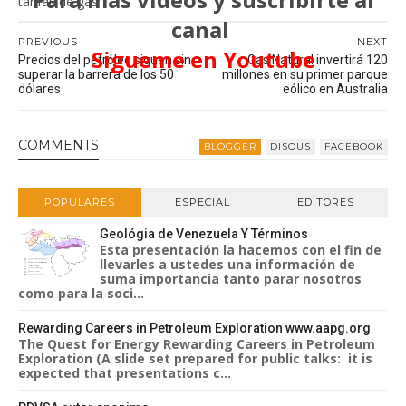
tarifas de gas
canal
PREVIOUS
NEXT
Sigueme en Youtube
Precios del petróleo siguen sin
Gas Natural invertirá 120
superar la barrera de los 50
millones en su primer parque
dólares
eólico en Australia
COMMENT
S
BLOGGER
DISQUS
FACEBOOK
POPULARES
ESPECIAL
EDITORES
Geológia de Venezuela Y Términos
Esta presentación la hacemos con el fin de
llevarles a ustedes una información de
suma importancia tanto parar nosotros
como para la soci...
Rewarding Careers in Petroleum Exploration www.aapg.org
The Quest for Energy Rewarding Careers in Petroleum
Exploration (A slide set prepared for public talks: it is
expected that presentations c...