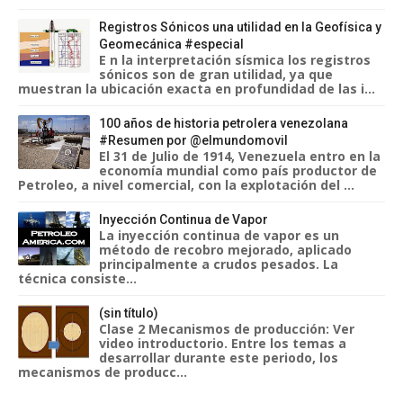
Registros Sónicos una utilidad en la Geofísica y
Geomecánica #especial
E n la interpretación sísmica los registros
sónicos son de gran utilidad, ya que
muestran la ubicación exacta en profundidad de las i...
100 años de historia petrolera venezolana
#Resumen por @elmundomovil
El 31 de Julio de 1914, Venezuela entro en la
economía mundial como país productor de
Petroleo, a nivel comercial, con la explotación del ...
Inyección Continua de Vapor
La inyección continua de vapor es un
método de recobro mejorado, aplicado
principalmente a crudos pesados. La
técnica consiste...
(sin título)
Clase 2 Mecanismos de producción: Ver
video introductorio. Entre los temas a
desarrollar durante este periodo, los
mecanismos de producc...