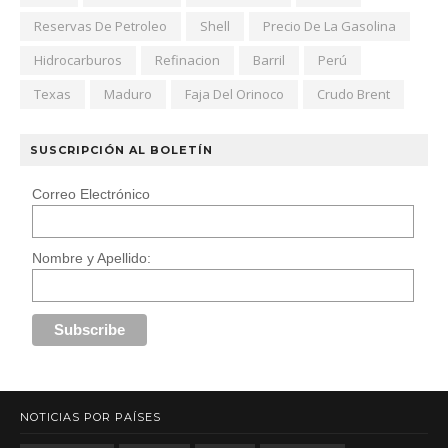
Reservas De Petroleo
Shell
Precio De La Gasolina
Hidrocarburos
Refinacion
Barril
Perú
Texas
Maduro
Faja Del Orinoco
Crudo Brent
SUSCRIPCIÓN AL BOLETÍN
Correo Electrónico
Nombre y Apellido:
NOTICIAS POR PAÍSES