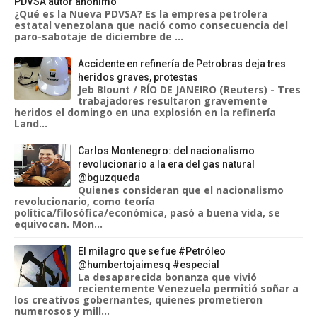
PDVSA autor anonimo
¿Qué es la Nueva PDVSA? Es la empresa petrolera
estatal venezolana que nació como consecuencia del
paro-sabotaje de diciembre de ...
Accidente en refinería de Petrobras deja tres
heridos graves, protestas
Jeb Blount / RÍO DE JANEIRO (Reuters) - Tres
trabajadores resultaron gravemente
heridos el domingo en una explosión en la refinería
Land...
Carlos Montenegro: del nacionalismo
revolucionario a la era del gas natural
@bguzqueda
Quienes consideran que el nacionalismo
revolucionario, como teoría
política/filosófica/económica, pasó a buena vida, se
equivocan. Mon...
El milagro que se fue #Petróleo
@humbertojaimesq #especial
La desaparecida bonanza que vivió
recientemente Venezuela permitió soñar a
los creativos gobernantes, quienes prometieron
numerosos y mill...