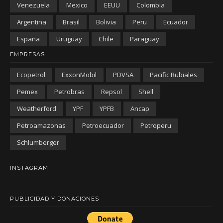
Venezuela
Mexico
EEUU
Colombia
Argentina
Brasil
Bolivia
Peru
Ecuador
España
Uruguay
Chile
Paraguay
EMPRESAS
Ecopetrol
ExxonMobil
PDVSA
Pacific Rubiales
Pemex
Petrobras
Repsol
Shell
Weatherford
YPF
YPFB
Ancap
Petroamazonas
Petroecuador
Petroperu
Schlumberger
INSTAGRAM
PUBLICIDAD Y DONACIONES