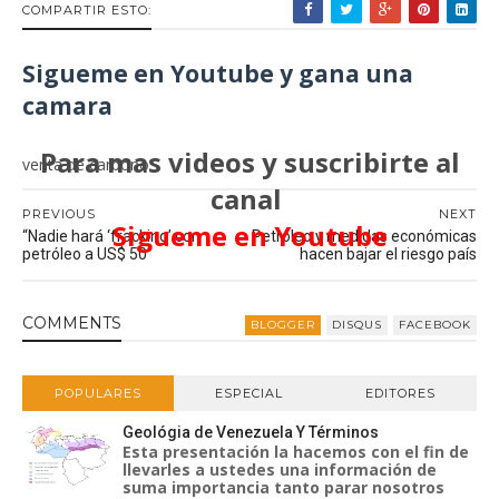
COMPARTIR ESTO:
Sigueme en Youtube y gana una
camara
Para mas videos y suscribirte al
venta de carbono
canal
PREVIOUS
NEXT
Sigueme en Youtube
“Nadie hará ‘fracking’ con
Petróleo y medidas económicas
petróleo a US$ 50”
hacen bajar el riesgo país
COMMENT
S
BLOGGER
DISQUS
FACEBOOK
POPULARES
ESPECIAL
EDITORES
Geológia de Venezuela Y Términos
Esta presentación la hacemos con el fin de
llevarles a ustedes una información de
suma importancia tanto parar nosotros