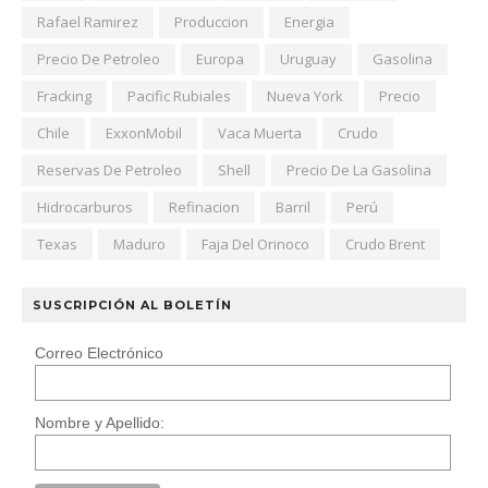
Rafael Ramirez
Produccion
Energia
Precio De Petroleo
Europa
Uruguay
Gasolina
Fracking
Pacific Rubiales
Nueva York
Precio
Chile
ExxonMobil
Vaca Muerta
Crudo
Reservas De Petroleo
Shell
Precio De La Gasolina
Hidrocarburos
Refinacion
Barril
Perú
Texas
Maduro
Faja Del Orinoco
Crudo Brent
SUSCRIPCIÓN AL BOLETÍN
Correo Electrónico
Nombre y Apellido: