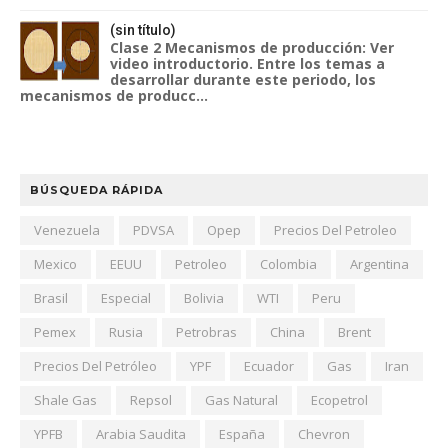
(sin título)
Clase 2 Mecanismos de producción: Ver
video introductorio. Entre los temas a
desarrollar durante este periodo, los
mecanismos de producc...
BÚSQUEDA RÁPIDA
Venezuela
PDVSA
Opep
Precios Del Petroleo
Mexico
EEUU
Petroleo
Colombia
Argentina
Brasil
Especial
Bolivia
WTI
Peru
Pemex
Rusia
Petrobras
China
Brent
Precios Del Petróleo
YPF
Ecuador
Gas
Iran
Shale Gas
Repsol
Gas Natural
Ecopetrol
YPFB
Arabia Saudita
España
Chevron