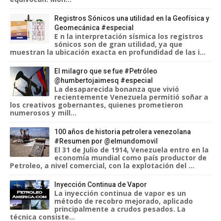
Registros Sónicos una utilidad en la Geofísica y
Geomecánica #especial
E n la interpretación sísmica los registros
sónicos son de gran utilidad, ya que
muestran la ubicación exacta en profundidad de las i...
El milagro que se fue #Petróleo
@humbertojaimesq #especial
La desaparecida bonanza que vivió
recientemente Venezuela permitió soñar a
los creativos gobernantes, quienes prometieron
numerosos y mill...
100 años de historia petrolera venezolana
#Resumen por @elmundomovil
El 31 de Julio de 1914, Venezuela entro en la
economía mundial como país productor de
Petroleo, a nivel comercial, con la explotación del ...
Inyección Continua de Vapor
La inyección continua de vapor es un
método de recobro mejorado, aplicado
principalmente a crudos pesados. La
técnica consiste...