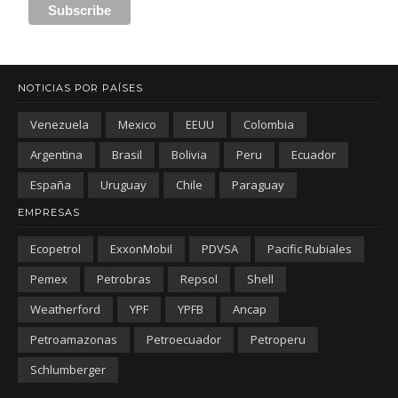
NOTICIAS POR PAÍSES
Venezuela
Mexico
EEUU
Colombia
Argentina
Brasil
Bolivia
Peru
Ecuador
España
Uruguay
Chile
Paraguay
EMPRESAS
Ecopetrol
ExxonMobil
PDVSA
Pacific Rubiales
Pemex
Petrobras
Repsol
Shell
Weatherford
YPF
YPFB
Ancap
Petroamazonas
Petroecuador
Petroperu
Schlumberger