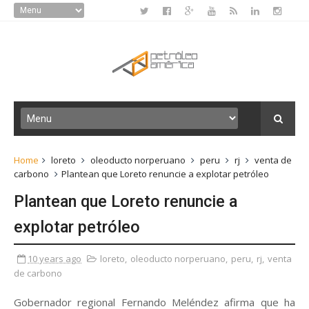
Home
loreto
oleoducto norperuano
peru
rj
venta de
carbono
Plantean que Loreto renuncie a explotar petróleo
Plantean que Loreto renuncie a
explotar petróleo
10 years ago
loreto
,
oleoducto norperuano
,
peru
,
rj
,
venta
de carbono
Gobernador regional Fernando Meléndez afirma que ha