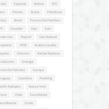
rasil
Especial
Bolivia
WTI
eru
Pemex
Rusia
Petrobras
hina
Brent
Precios Del Petróleo
PF
Ecuador
Gas
Iran
hale Gas
Repsol
Gas Natural
copetrol
YPFB
Arabia Saudita
spaña
Chevron
Rafael Ramirez
roduccion
Energia
recio De Petroleo
Europa
ruguay
Gasolina
Fracking
acific Rubiales
Nueva York
recio
Chile
ExxonMobil
aca Muerta
Crudo