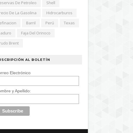
eservas De Petroleo
Shell
recio De La Gasolina
Hidrocarburos
efinacion
Barril
Perú
Texas
aduro
Faja Del Orinoco
rudo Brent
USCRIPCIÓN AL BOLETÍN
rreo Electrónico
mbre y Apellido: