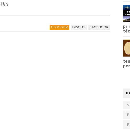
81% y
pri
BLOGGER
DISQUS
FACEBOOK
téc
tem
per
B
V
P
P