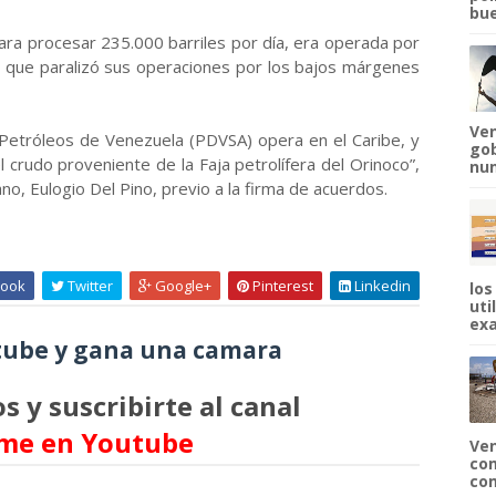
bue
para procesar 235.000 barriles por día, era operada por
a que paralizó sus operaciones por los bajos márgenes
Ven
e Petróleos de Venezuela (PDVSA) opera en el Caribe, y
gob
 crudo proveniente de la Faja petrolífera del Orinoco”,
num
no, Eulogio Del Pino, previo a la firma de acuerdos.
ook
Twitter
Google+
Pinterest
Linkedin
los
uti
exa
ube y gana una camara
s y suscribirte al canal
me en Youtube
Ven
com
com