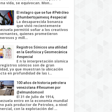
na vida, se equivocan. Mon...
El milagro que se fue #Petróleo
@humbertojaimesq #especial
La desaparecida bonanza
que vivió recientemente
ezuela permitió soñar a los creativos
ernantes, quienes prometieron
erosos y mill...
Registros Sónicos una utilidad
en la Geofísica y Geomecánica
#especial
E n la interpretación sísmica
 registros sónicos son de gran
lidad, ya que muestran la ubicación
cta en profundidad de las i...
100 años de historia petrolera
venezolana #Resumen por
@elmundomovil
El 31 de Julio de 1914,
ezuela entro en la economía mundial
o país productor de Petroleo, a nivel
ercial, con la explotación del ...