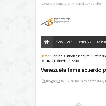
Gana una camara en mi canal de Youtube
NOSOTROS
EVENTOS
EMPR
Home
aruba
nicolas maduro
refineri
reactivar refinería en Aruba
Venezuela firma acuerdo pa
10 years ago
aruba
,
nicolas maduro
,