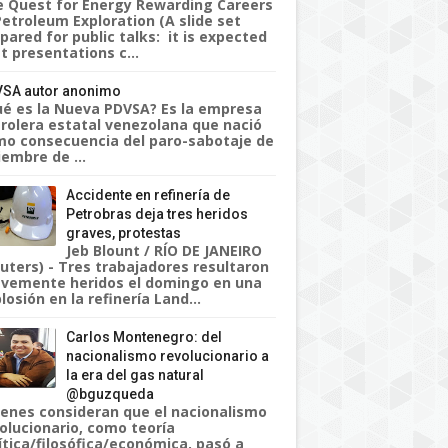
 Quest for Energy Rewarding Careers
Petroleum Exploration (A slide set
pared for public talks: it is expected
t presentations c...
SA autor anonimo
é es la Nueva PDVSA? Es la empresa
rolera estatal venezolana que nació
o consecuencia del paro-sabotaje de
iembre de ...
Accidente en refinería de
Petrobras deja tres heridos
graves, protestas
Jeb Blount / RÍO DE JANEIRO
uters) - Tres trabajadores resultaron
vemente heridos el domingo en una
losión en la refinería Land...
Carlos Montenegro: del
nacionalismo revolucionario a
la era del gas natural
@bguzqueda
enes consideran que el nacionalismo
olucionario, como teoría
ítica/filosófica/económica, pasó a