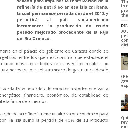
sellado para impulsar la reactivación de la
The
in 
refinería de petróleo en esa isla caribeña,
pre
la cual permanece cerrada desde el 2012 y
tha
permitirá al país sudamericano
incrementar la producción de crudo
PDV
¿Qu
pesado mejorado procedente de la Faja
pet
del Río Orinoco.
com
dic
onia en el palacio de gobierno de Caracas donde se
rgéticos, entre los que destacan uno que establece el
 relacionados con estudios técnicos y comerciales con
uctura necesaria para el suministro de gas natural desde
(Re
gra
exp
e verdad son acuerdos de carácter histórico que van a
energético, financiero, económico, de estabilidad de
te la firma de acuerdos.
vación de la refinería tiene un alto valor económico para
Qui
ción, la isla sufrió la pérdida de 15% de su Producto
rev
pol