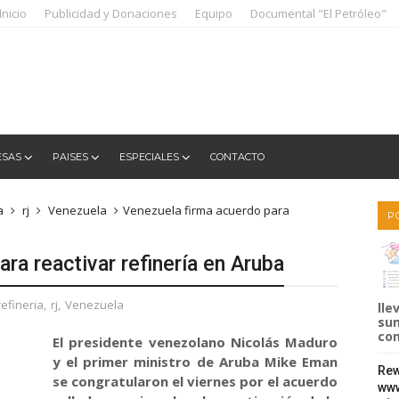
Inicio
Publicidad y Donaciones
Equipo
Documental "El Petróleo"
ESAS
PAISES
ESPECIALES
CONTACTO
a
rj
Venezuela
Venezuela firma acuerdo para
P
ra reactivar refinería en Aruba
refineria
,
rj
,
Venezuela
lle
sum
com
El presidente venezolano Nicolás Maduro
y el primer ministro de Aruba Mike Eman
Rew
se congratularon el viernes por el acuerdo
www