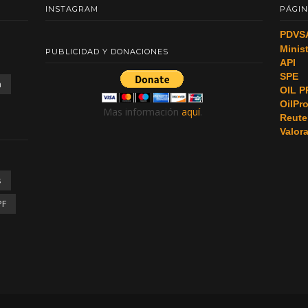
INSTAGRAM
PÁGIN
PDVS
Minis
PUBLICIDAD Y DONACIONES
API
SPE
a
OIL P
OilPr
Mas información
aquí
.
Reute
Valor
s
PF