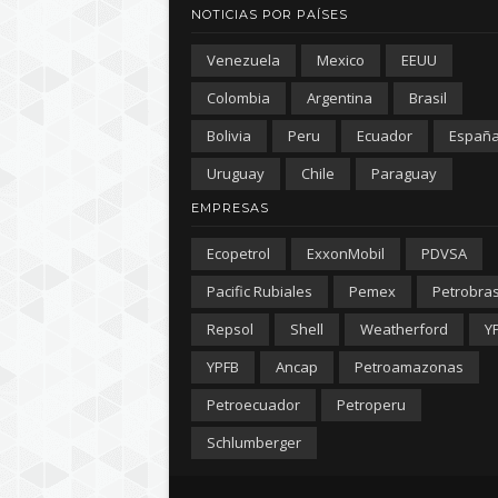
NOTICIAS POR PAÍSES
Venezuela
Mexico
EEUU
Colombia
Argentina
Brasil
Bolivia
Peru
Ecuador
Españ
Uruguay
Chile
Paraguay
EMPRESAS
Ecopetrol
ExxonMobil
PDVSA
Pacific Rubiales
Pemex
Petrobra
Repsol
Shell
Weatherford
Y
YPFB
Ancap
Petroamazonas
Petroecuador
Petroperu
Schlumberger