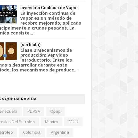
Inyección Continua de Vapor
La inyección continua de
vapor es un método de
recobro mejorado, aplicado
ncipalmente a crudos pesados. La
nica consiste...
(sin título)
Clase 2 Mecanismos de
producción: Ver video
introductorio. Entre los
as a desarrollar durante este
iodo, los mecanismos de producc...
ÚSQUEDA RÁPIDA
enezuela
PDVSA
Opep
recios Del Petroleo
Mexico
EEUU
etroleo
Colombia
Argentina