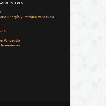
AS DE INTERÉS
A
terio Energía y Petróleo Venezuela
RICE
o
rs Venezuela
a Inversiones