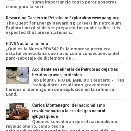
suma importancia tanto parar nosotros
como para la soci...
Rewarding Careers in Petroleum Exploration www.aapg.org
The Quest for Energy Rewarding Careers in Petroleum
Exploration (A slide set prepared for public talks: it is
expected that presentations c...
PDVSA autor anonimo
¿Qué es la Nueva PDVSA? Es la empresa petrolera
estatal venezolana que nació como consecuencia del
paro-sabotaje de diciembre de ...
Accidente en refinería de Petrobras deja tres
heridos graves, protestas
Jeb Blount / RÍO DE JANEIRO (Reuters) - Tres
trabajadores resultaron gravemente
heridos el domingo en una explosión en la refinería
Land...
Carlos Montenegro: del nacionalismo
revolucionario a la era del gas natural
@bguzqueda
Quienes consideran que el nacionalismo
revolucionario, como teoría
política/filosófica/económica, pasó a buena vida, se