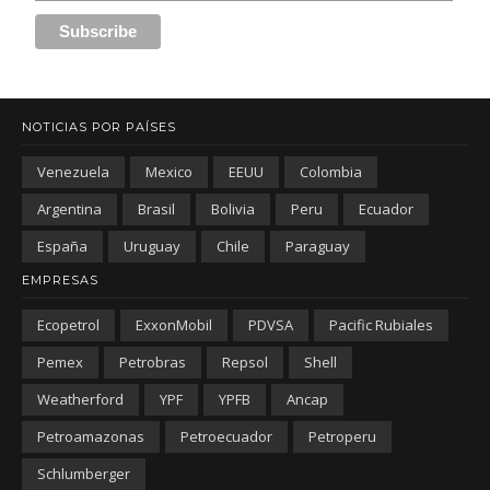
NOTICIAS POR PAÍSES
Venezuela
Mexico
EEUU
Colombia
Argentina
Brasil
Bolivia
Peru
Ecuador
España
Uruguay
Chile
Paraguay
EMPRESAS
Ecopetrol
ExxonMobil
PDVSA
Pacific Rubiales
Pemex
Petrobras
Repsol
Shell
Weatherford
YPF
YPFB
Ancap
Petroamazonas
Petroecuador
Petroperu
Schlumberger