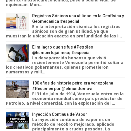
equivocan. Mon...
Registros Sónicos una utilidad en la Geofísica y
Geomecánica #especial
E n la interpretación sísmica los registros
sónicos son de gran utilidad, ya que
muestran la ubicación exacta en profundidad de las i...
El milagro que se fue #Petróleo
@humbertojaimesq #especial
La desaparecida bonanza que vivió
recientemente Venezuela permitió soñar a
los creativos gobernantes, quienes prometieron
numerosos y mill...
100 años de historia petrolera venezolana
#Resumen por @elmundomovil
El 31 de Julio de 1914, Venezuela entro en la
economía mundial como país productor de
Petroleo, a nivel comercial, con la explotación del ...
Inyección Continua de Vapor
La inyección continua de vapor es un
método de recobro mejorado, aplicado
principalmente a crudos pesados. La