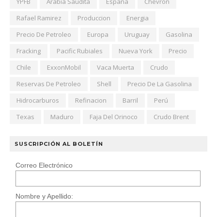
YPFB
Arabia Saudita
España
Chevron
Rafael Ramirez
Produccion
Energia
Precio De Petroleo
Europa
Uruguay
Gasolina
Fracking
Pacific Rubiales
Nueva York
Precio
Chile
ExxonMobil
Vaca Muerta
Crudo
Reservas De Petroleo
Shell
Precio De La Gasolina
Hidrocarburos
Refinacion
Barril
Perú
Texas
Maduro
Faja Del Orinoco
Crudo Brent
SUSCRIPCIÓN AL BOLETÍN
Correo Electrónico
Nombre y Apellido: