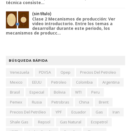
técnica consiste...
(sin título)
Clase 2 Mecanismos de producción: Ver
video introductorio. Entre los temas a
desarrollar durante este periodo, los
mecanismos de producc...
BÚSQUEDA RÁPIDA
Venezuela
PDVSA
Opep
Precios Del Petroleo
Mexico
EEUU
Petroleo
Colombia
Argentina
Brasil
Especial
Bolivia
WTI
Peru
Pemex
Rusia
Petrobras
China
Brent
Precios Del Petróleo
YPF
Ecuador
Gas
Iran
Shale Gas
Repsol
Gas Natural
Ecopetrol