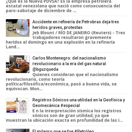
¿Qué es la Nueva PDVSA? Es la empresa petrolera
estatal venezolana que nació como consecuencia del
paro-sabotaje de diciembre de ...
Accidente en refinería de Petrobras deja tres
heridos graves, protestas
Jeb Blount / RÍO DE JANEIRO (Reuters) - Tres
trabajadores resultaron gravemente
heridos el domingo en una explosión en la refinería
Land...
Carlos Montenegro: del nacionalismo
revolucionario a la era del gas natural
@bguzqueda
Quienes consideran que el nacionalismo
revolucionario, como teoría
política/filosófica/económica, pasó a buena vida, se
equivocan. Mon...
Registros Sónicos una utilidad en la Geofísica y
Geomecánica #especial
E n la interpretación sísmica los registros
sónicos son de gran utilidad, ya que
muestran la ubicación exacta en profundidad de las i...
El milagro que se fue #Petróleo