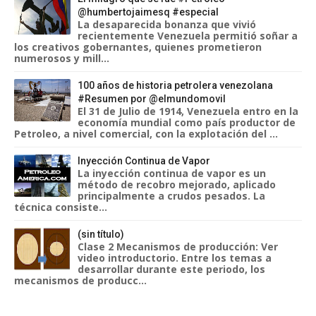
@humbertojaimesq #especial
La desaparecida bonanza que vivió
recientemente Venezuela permitió soñar a
los creativos gobernantes, quienes prometieron
numerosos y mill...
100 años de historia petrolera venezolana
#Resumen por @elmundomovil
El 31 de Julio de 1914, Venezuela entro en la
economía mundial como país productor de
Petroleo, a nivel comercial, con la explotación del ...
Inyección Continua de Vapor
La inyección continua de vapor es un
método de recobro mejorado, aplicado
principalmente a crudos pesados. La
técnica consiste...
(sin título)
Clase 2 Mecanismos de producción: Ver
video introductorio. Entre los temas a
desarrollar durante este periodo, los
mecanismos de producc...