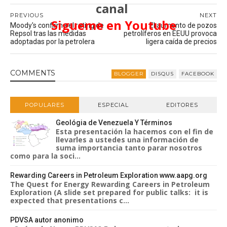
canal
PREVIOUS
NEXT
Sigueme en Youtube
Moody's confirma el rating de
El aumento de pozos
Repsol tras las medidas
petrolíferos en EEUU provoca
adoptadas por la petrolera
ligera caída de precios
COMMENT
S
BLOGGER
DISQUS
FACEBOOK
POPULARES
ESPECIAL
EDITORES
Geológia de Venezuela Y Términos
Esta presentación la hacemos con el fin de
llevarles a ustedes una información de
suma importancia tanto parar nosotros
como para la soci...
Rewarding Careers in Petroleum Exploration www.aapg.org
The Quest for Energy Rewarding Careers in Petroleum
Exploration (A slide set prepared for public talks: it is
expected that presentations c...
PDVSA autor anonimo