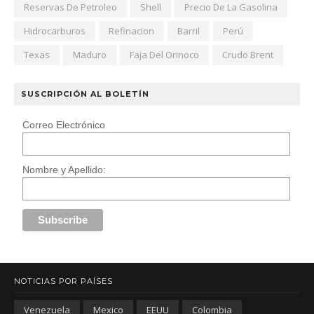
Reservas De Petroleo
Shell
Precio De La Gasolina
Hidrocarburos
Refinacion
Barril
Perú
Texas
Maduro
Faja Del Orinoco
Crudo Brent
SUSCRIPCIÓN AL BOLETÍN
Correo Electrónico
Nombre y Apellido:
NOTICIAS POR PAÍSES
Venezuela
Mexico
EEUU
Colombia