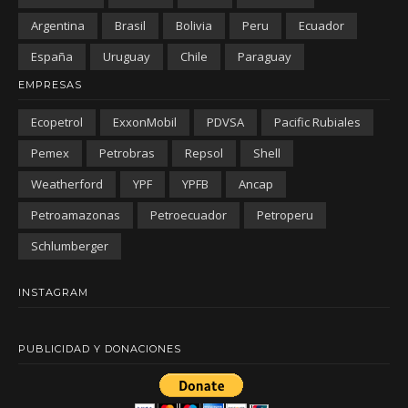
Argentina
Brasil
Bolivia
Peru
Ecuador
España
Uruguay
Chile
Paraguay
EMPRESAS
Ecopetrol
ExxonMobil
PDVSA
Pacific Rubiales
Pemex
Petrobras
Repsol
Shell
Weatherford
YPF
YPFB
Ancap
Petroamazonas
Petroecuador
Petroperu
Schlumberger
INSTAGRAM
PUBLICIDAD Y DONACIONES