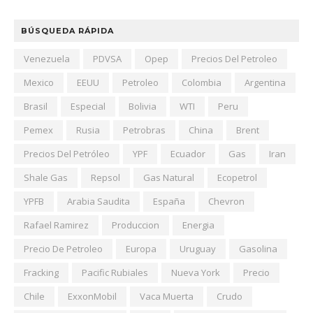
BÚSQUEDA RÁPIDA
Venezuela
PDVSA
Opep
Precios Del Petroleo
Mexico
EEUU
Petroleo
Colombia
Argentina
Brasil
Especial
Bolivia
WTI
Peru
Pemex
Rusia
Petrobras
China
Brent
Precios Del Petróleo
YPF
Ecuador
Gas
Iran
Shale Gas
Repsol
Gas Natural
Ecopetrol
YPFB
Arabia Saudita
España
Chevron
Rafael Ramirez
Produccion
Energia
Precio De Petroleo
Europa
Uruguay
Gasolina
Fracking
Pacific Rubiales
Nueva York
Precio
Chile
ExxonMobil
Vaca Muerta
Crudo