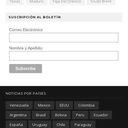
Texas
Maduro
Faja Del Orinoco
Crudo Brent
SUSCRIPCIÓN AL BOLETÍN
Correo Electrónico
Nombre y Apellido:
NOTICIAS POR PAÍSES
Venezuela
Mexico
EEUU
Colombia
Argentina
Brasil
Bolivia
Peru
Ecuador
España
Uruguay
Chile
Paraguay