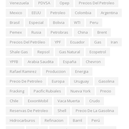
Venezuela
PDVSA
Opep
Precios Del Petroleo
Mexico
EEUU
Petroleo
Colombia
Argentina
Brasil
Especial
Bolivia
WTI
Peru
Pemex
Rusia
Petrobras
China
Brent
Precios Del Petróleo
YPF
Ecuador
Gas
Iran
Shale Gas
Repsol
Gas Natural
Ecopetrol
YPFB
Arabia Saudita
España
Chevron
Rafael Ramirez
Produccion
Energia
Precio De Petroleo
Europa
Uruguay
Gasolina
Fracking
Pacific Rubiales
Nueva York
Precio
Chile
ExxonMobil
Vaca Muerta
Crudo
Reservas De Petroleo
Shell
Precio De La Gasolina
Hidrocarburos
Refinacion
Barril
Perú