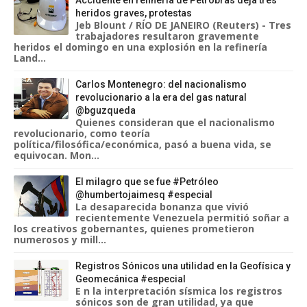
Accidente en refinería de Petrobras deja tres
heridos graves, protestas
Jeb Blount / RÍO DE JANEIRO (Reuters) - Tres
trabajadores resultaron gravemente
heridos el domingo en una explosión en la refinería
Land...
Carlos Montenegro: del nacionalismo
revolucionario a la era del gas natural
@bguzqueda
Quienes consideran que el nacionalismo
revolucionario, como teoría
política/filosófica/económica, pasó a buena vida, se
equivocan. Mon...
El milagro que se fue #Petróleo
@humbertojaimesq #especial
La desaparecida bonanza que vivió
recientemente Venezuela permitió soñar a
los creativos gobernantes, quienes prometieron
numerosos y mill...
Registros Sónicos una utilidad en la Geofísica y
Geomecánica #especial
E n la interpretación sísmica los registros
sónicos son de gran utilidad, ya que