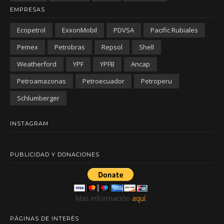
EMPRESAS
Ecopetrol
ExxonMobil
PDVSA
Pacific Rubiales
Pemex
Petrobras
Repsol
Shell
Weatherford
YPF
YPFB
Ancap
Petroamazonas
Petroecuador
Petroperu
Schlumberger
INSTAGRAM
PUBLICIDAD Y DONACIONES
Mas información
aquí
.
PÁGINAS DE INTERÉS