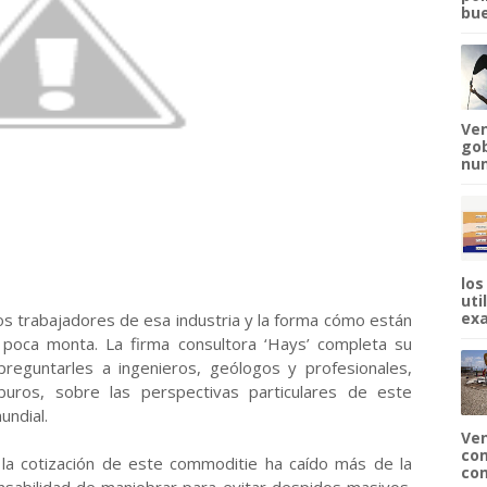
bue
Ven
gob
num
los
uti
exa
os trabajadores de esa industria y la forma cómo están
 poca monta. La firma consultora ‘Hays’ completa su
reguntarles a ingenieros, geólogos y profesionales,
buros, sobre las perspectivas particulares de este
undial.
Ven
com
 la cotización de este commoditie ha caído más de la
com