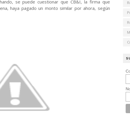
chando, se puede cuestionar que CB&I, la firma que
R
gena, haya pagado un monto similar por ahora, según
P
R
M
C
S
Co
No