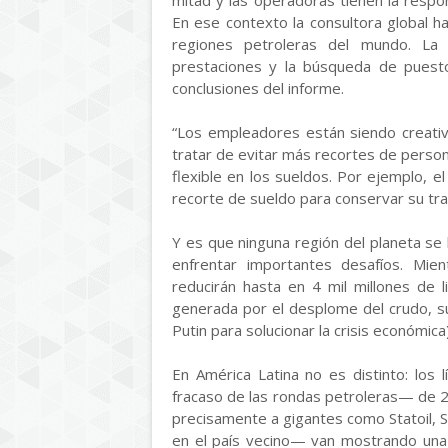
mitad y las operadoras tienen la respo
En ese contexto la consultora global h
regiones petroleras del mundo. La m
prestaciones y la búsqueda de puest
conclusiones del informe.
“Los empleadores están siendo creativ
tratar de evitar más recortes de person
flexible en los sueldos. Por ejemplo, 
recorte de sueldo para conservar su tra
Y es que ninguna región del planeta se 
enfrentar importantes desafíos. Mie
reducirán hasta en 4 mil millones de 
generada por el desplome del crudo, su
Putin para solucionar la crisis económica)
En América Latina no es distinto: los 
fracaso de las rondas petroleras— de 2
precisamente a gigantes como Statoil, S
en el país vecino— van mostrando una re