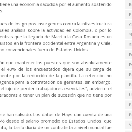
tiene una economía sacudida por el aumento sostenido
B
s.
P
ues de los grupos insurgentes contra la infraestructura
C
ales análisis sobre la actividad en Colombia, o por lo
Y
ntras que la llegada de Macri a la Casa Rosada es un
istos en la frontera occidental entre Argentina y Chile,
S
no convencionales fuera de Estados Unidos.
E
ción que mantener los puestos que son absolutamente
E
 el 40% de los encuestados dijera que su carga de
P
ente por la reducción de la plantilla. La retención no
 agenda para la contratación de gerentes, sin embargo,
P
l lujo de perder trabajadores esenciales”, advierte el
radoras a tener un plan de sucesión que no tiene por
U
P
o se han salvado. Los datos de Hays dan cuenta de una
P
1,4% desde el salario promedio de Estados Unidos, que
V
, la tarifa diaria de un contratista a nivel mundial fue