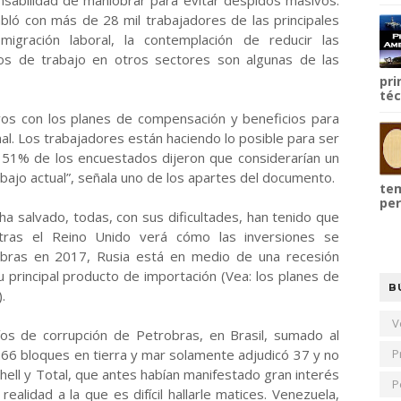
nsabilidad de maniobrar para evitar despidos masivos.
abló con más de 28 mil trabajadores de las principales
igración laboral, la contemplación de reducir las
os de trabajo en otros sectores son algunas de las
pri
téc
os con los planes de compensación y beneficios para
al. Los trabajadores están haciendo lo posible para ser
el 51% de los encuestados dijeron que considerarían un
bajo actual”, señala uno de los apartes del documento.
tem
per
ha salvado, todas, con sus dificultades, han tenido que
ntras el Reino Unido verá cómo las inversiones se
libras en 2017, Rusia está en medio de una recesión
 principal producto de importación (Vea: los planes de
B
.
V
líos de corrupción de Petrobras, en Brasil, sumado al
66 bloques en tierra y mar solamente adjudicó 37 y no
P
hell y Total, que antes habían manifestado gran interés
P
alidad a la que es difícil hallarle matices. Venezuela,