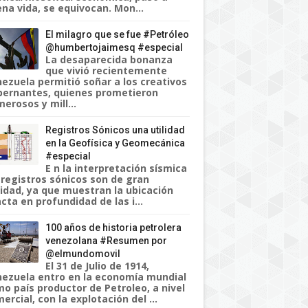
na vida, se equivocan. Mon...
El milagro que se fue #Petróleo
@humbertojaimesq #especial
La desaparecida bonanza
que vivió recientemente
ezuela permitió soñar a los creativos
ernantes, quienes prometieron
erosos y mill...
Registros Sónicos una utilidad
en la Geofísica y Geomecánica
#especial
E n la interpretación sísmica
 registros sónicos son de gran
lidad, ya que muestran la ubicación
cta en profundidad de las i...
100 años de historia petrolera
venezolana #Resumen por
@elmundomovil
El 31 de Julio de 1914,
ezuela entro en la economía mundial
o país productor de Petroleo, a nivel
ercial, con la explotación del ...