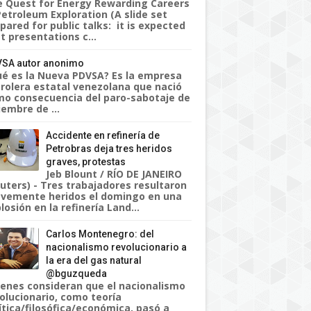
 Quest for Energy Rewarding Careers
Petroleum Exploration (A slide set
pared for public talks: it is expected
t presentations c...
SA autor anonimo
é es la Nueva PDVSA? Es la empresa
rolera estatal venezolana que nació
o consecuencia del paro-sabotaje de
iembre de ...
Accidente en refinería de
Petrobras deja tres heridos
graves, protestas
Jeb Blount / RÍO DE JANEIRO
uters) - Tres trabajadores resultaron
vemente heridos el domingo en una
losión en la refinería Land...
Carlos Montenegro: del
nacionalismo revolucionario a
la era del gas natural
@bguzqueda
enes consideran que el nacionalismo
olucionario, como teoría
ítica/filosófica/económica, pasó a