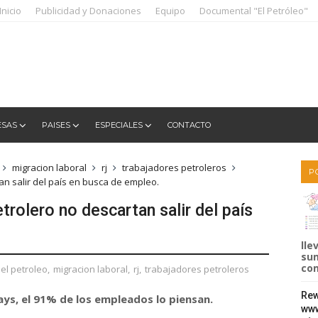
Inicio
Publicidad y Donaciones
Equipo
Documental "El Petróleo"
ESAS
PAISES
ESPECIALES
CONTACTO
migracion laboral
rj
trabajadores petroleros
P
an salir del país en busca de empleo.
trolero no descartan salir del país
lle
sum
com
el petroleo
,
migracion laboral
,
rj
,
trabajadores petroleros
Rew
ays, el 91% de los empleados lo piensan.
www