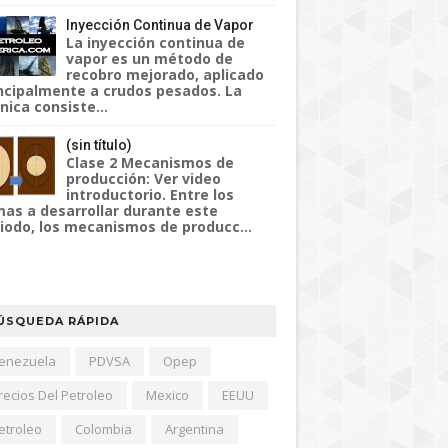
Inyección Continua de Vapor
La inyección continua de
vapor es un método de
recobro mejorado, aplicado
ncipalmente a crudos pesados. La
nica consiste...
(sin título)
Clase 2 Mecanismos de
producción: Ver video
introductorio. Entre los
as a desarrollar durante este
iodo, los mecanismos de producc...
ÚSQUEDA RÁPIDA
enezuela
PDVSA
Opep
recios Del Petroleo
Mexico
EEUU
etroleo
Colombia
Argentina