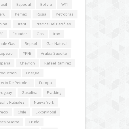
rasil
Especial
Bolivia
WTI
eru
Pemex
Rusia
Petrobras
hina
Brent
Precios Del Petróleo
PF
Ecuador
Gas
Iran
hale Gas
Repsol
Gas Natural
copetrol
YPFB
Arabia Saudita
spaña
Chevron
Rafael Ramirez
roduccion
Energia
recio De Petroleo
Europa
ruguay
Gasolina
Fracking
acific Rubiales
Nueva York
recio
Chile
ExxonMobil
aca Muerta
Crudo