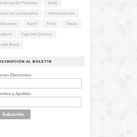
eservas De Petroleo
Shell
recio De La Gasolina
Hidrocarburos
efinacion
Barril
Perú
Texas
aduro
Faja Del Orinoco
rudo Brent
USCRIPCIÓN AL BOLETÍN
rreo Electrónico
mbre y Apellido: