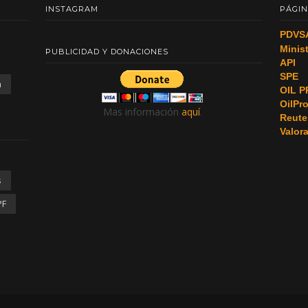
INSTAGRAM
PÁGIN
PDVS
Minis
PUBLICIDAD Y DONACIONES
API
SPE
a
OIL P
OilPr
Mas información
aquí
.
Reute
Valor
s
PF