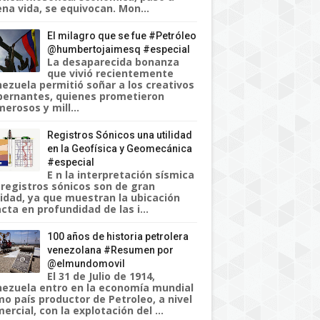
na vida, se equivocan. Mon...
El milagro que se fue #Petróleo
@humbertojaimesq #especial
La desaparecida bonanza
que vivió recientemente
ezuela permitió soñar a los creativos
ernantes, quienes prometieron
erosos y mill...
Registros Sónicos una utilidad
en la Geofísica y Geomecánica
#especial
E n la interpretación sísmica
 registros sónicos son de gran
lidad, ya que muestran la ubicación
cta en profundidad de las i...
100 años de historia petrolera
venezolana #Resumen por
@elmundomovil
El 31 de Julio de 1914,
ezuela entro en la economía mundial
o país productor de Petroleo, a nivel
ercial, con la explotación del ...