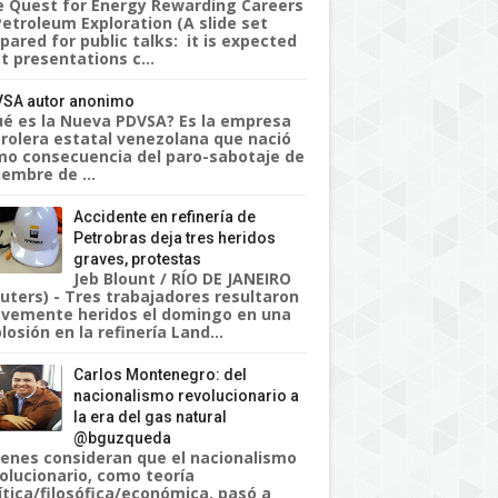
 Quest for Energy Rewarding Careers
Petroleum Exploration (A slide set
pared for public talks: it is expected
t presentations c...
SA autor anonimo
é es la Nueva PDVSA? Es la empresa
rolera estatal venezolana que nació
o consecuencia del paro-sabotaje de
iembre de ...
Accidente en refinería de
Petrobras deja tres heridos
graves, protestas
Jeb Blount / RÍO DE JANEIRO
uters) - Tres trabajadores resultaron
vemente heridos el domingo en una
losión en la refinería Land...
Carlos Montenegro: del
nacionalismo revolucionario a
la era del gas natural
@bguzqueda
enes consideran que el nacionalismo
olucionario, como teoría
ítica/filosófica/económica, pasó a