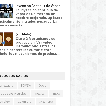
Inyección Continua de Vapor
La inyección continua de
vapor es un método de
recobro mejorado, aplicado
ncipalmente a crudos pesados. La
nica consiste...
(sin título)
Clase 2 Mecanismos de
producción: Ver video
introductorio. Entre los
as a desarrollar durante este
iodo, los mecanismos de producc...
ÚSQUEDA RÁPIDA
enezuela
PDVSA
Opep
recios Del Petroleo
Mexico
EEUU
etroleo
Colombia
Argentina