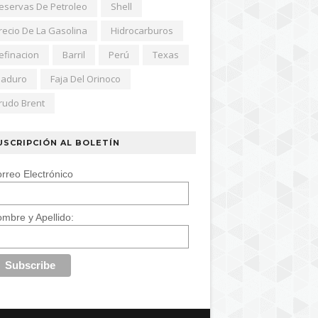
eservas De Petroleo
Shell
recio De La Gasolina
Hidrocarburos
efinacion
Barril
Perú
Texas
aduro
Faja Del Orinoco
rudo Brent
USCRIPCIÓN AL BOLETÍN
rreo Electrónico
mbre y Apellido: