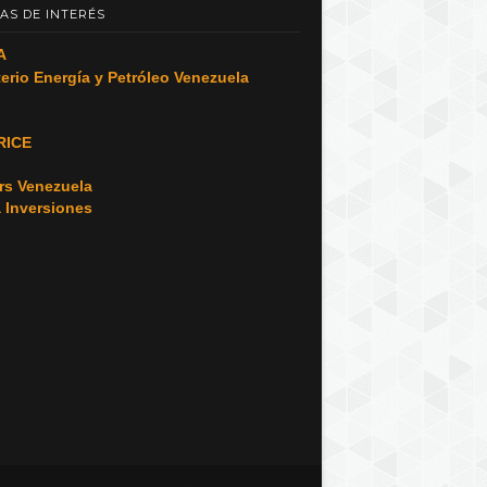
AS DE INTERÉS
A
terio Energía y Petróleo Venezuela
RICE
o
rs Venezuela
a Inversiones