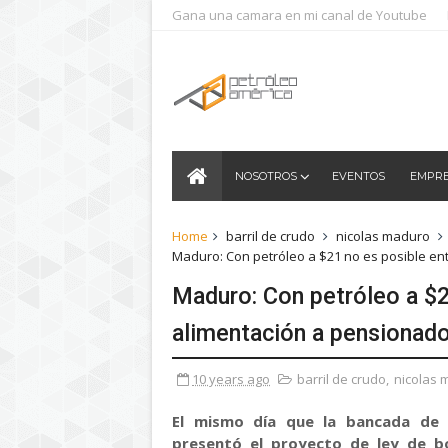
Gana una camara en mi canal de Youtube
NOSOTROS
EVENTOS
EMPR
Home
barril de crudo
nicolas maduro
Maduro: Con petróleo a $21 no es posible e
Maduro: Con petróleo a $2
alimentación a pensionad
10 years ago
barril de crudo
,
nicolas 
El mismo día que la bancada de 
presentó el proyecto de ley de bo