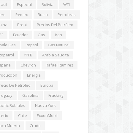
rasil
Especial
Bolivia
WTI
eru
Pemex
Rusia
Petrobras
hina
Brent
Precios Del Petróleo
PF
Ecuador
Gas
Iran
hale Gas
Repsol
Gas Natural
copetrol
YPFB
Arabia Saudita
spaña
Chevron
Rafael Ramirez
roduccion
Energia
recio De Petroleo
Europa
ruguay
Gasolina
Fracking
acific Rubiales
Nueva York
recio
Chile
ExxonMobil
aca Muerta
Crudo