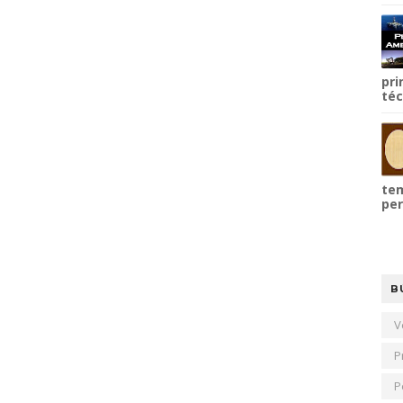
pri
téc
tem
per
B
V
P
P