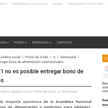
Inicio
Publicidad y Donaciones
Equipo
Documental "El Petróleo"
ESAS
PAISES
ESPECIALES
CONTACTO
politica social
Precio de crudo
rj
Venezuela
P
ntregar bono de alimentación a pensionados
1 no es posible entregar bono de
os
lle
sum
com
maduro
,
politica social
,
Precio de crudo
,
rj
,
Venezuela
Rew
la mayoría opositora de la Asamblea Nacional
www
no de alimentación y medicinas para jubilados,