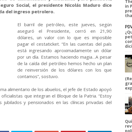
The
eguro Social, el presidente Nicolás Maduro dice
in 
pre
da del ingreso petrolero.
tha
El barril de petróleo, este jueves, según
PDV
aseguró el Presidente, cerró en 21,90
¿Qu
pet
dólares, un valor con lo que es imposible
com
pagar el cestaticket. “En las cuentas del país
dic
está ingresando aproximadamente un dólar
por un día. Estamos haciendo magia…A pesar
de la caída del petróleo hemos hecho un plan
de reinversión de los dólares con los que
contamos”, sostuvo.
(Re
gra
exp
ema alimentario de los abuelos, el jefe de Estado apoyó
oficialistas que integran el Bloque de la Patria. “Estoy
 jubilados y pensionados en las clínicas privadas del
Qui
rev
pol