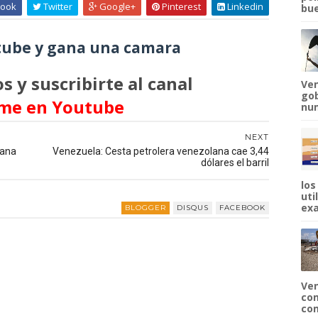
ook
Twitter
Google+
Pinterest
Linkedin
bue
ube y gana una camara
s y suscribirte al canal
Ven
gob
me en Youtube
num
NEXT
mana
Venezuela: Cesta petrolera venezolana cae 3,44
dólares el barril
los
uti
exa
BLOGGER
DISQUS
FACEBOOK
Ven
com
com