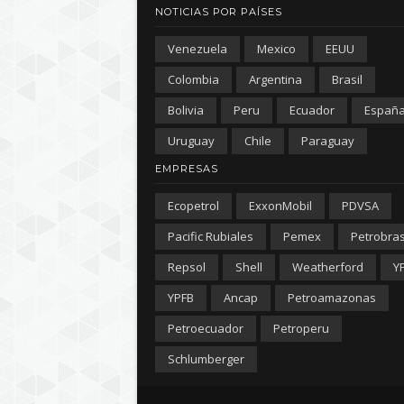
NOTICIAS POR PAÍSES
Venezuela
Mexico
EEUU
Colombia
Argentina
Brasil
Bolivia
Peru
Ecuador
Españ
Uruguay
Chile
Paraguay
EMPRESAS
Ecopetrol
ExxonMobil
PDVSA
Pacific Rubiales
Pemex
Petrobra
Repsol
Shell
Weatherford
Y
YPFB
Ancap
Petroamazonas
Petroecuador
Petroperu
Schlumberger