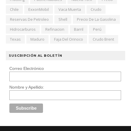
Chile
ExxonMobil
Vaca Muerta
Crudo
Reservas De Petroleo
Shell
Precio De La Gasolina
Hidrocarburos
Refinacion
Barril
Perú
Texas
Maduro
Faja Del Orinoco
Crudo Brent
SUSCRIPCIÓN AL BOLETÍN
Correo Electrónico
Nombre y Apellido: