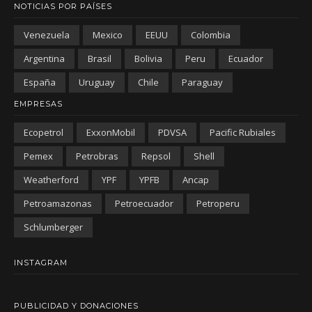
NOTICIAS POR PAÍSES
Venezuela
Mexico
EEUU
Colombia
Argentina
Brasil
Bolivia
Peru
Ecuador
España
Uruguay
Chile
Paraguay
EMPRESAS
Ecopetrol
ExxonMobil
PDVSA
Pacific Rubiales
Pemex
Petrobras
Repsol
Shell
Weatherford
YPF
YPFB
Ancap
Petroamazonas
Petroecuador
Petroperu
Schlumberger
INSTAGRAM
PUBLICIDAD Y DONACIONES