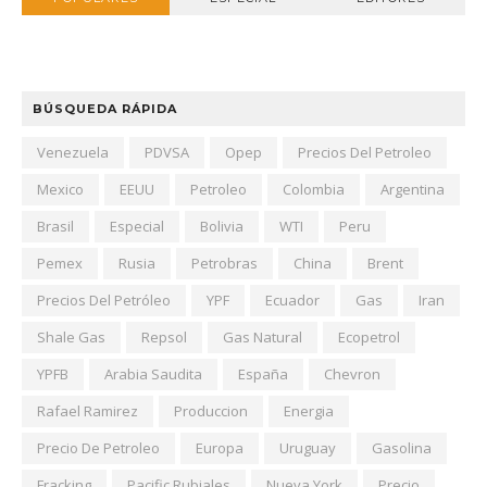
BÚSQUEDA RÁPIDA
Venezuela
PDVSA
Opep
Precios Del Petroleo
Mexico
EEUU
Petroleo
Colombia
Argentina
Brasil
Especial
Bolivia
WTI
Peru
Pemex
Rusia
Petrobras
China
Brent
Precios Del Petróleo
YPF
Ecuador
Gas
Iran
Shale Gas
Repsol
Gas Natural
Ecopetrol
YPFB
Arabia Saudita
España
Chevron
Rafael Ramirez
Produccion
Energia
Precio De Petroleo
Europa
Uruguay
Gasolina
Fracking
Pacific Rubiales
Nueva York
Precio