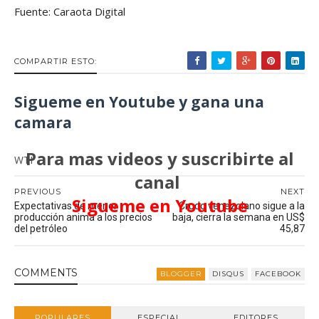
Fuente: Caraota Digital
COMPARTIR ESTO:
Sigueme en Youtube y gana una
camara
Para mas videos y suscribirte al
WTI
canal
PREVIOUS
NEXT
Sigueme en Youtube
Expectativas de menor
Crudo venezolano sigue a la
producción anima a los precios
baja, cierra la semana en US$
del petróleo
45,87
COMMENT
S
BLOGGER
DISQUS
FACEBOOK
POPULARES
ESPECIAL
EDITORES