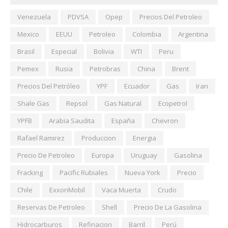
Venezuela
PDVSA
Opep
Precios Del Petroleo
Mexico
EEUU
Petroleo
Colombia
Argentina
Brasil
Especial
Bolivia
WTI
Peru
Pemex
Rusia
Petrobras
China
Brent
Precios Del Petróleo
YPF
Ecuador
Gas
Iran
Shale Gas
Repsol
Gas Natural
Ecopetrol
YPFB
Arabia Saudita
España
Chevron
Rafael Ramirez
Produccion
Energia
Precio De Petroleo
Europa
Uruguay
Gasolina
Fracking
Pacific Rubiales
Nueva York
Precio
Chile
ExxonMobil
Vaca Muerta
Crudo
Reservas De Petroleo
Shell
Precio De La Gasolina
Hidrocarburos
Refinacion
Barril
Perú