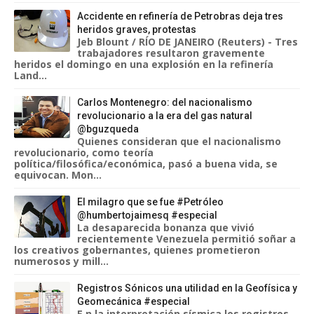
Accidente en refinería de Petrobras deja tres
heridos graves, protestas
Jeb Blount / RÍO DE JANEIRO (Reuters) - Tres
trabajadores resultaron gravemente
heridos el domingo en una explosión en la refinería
Land...
Carlos Montenegro: del nacionalismo
revolucionario a la era del gas natural
@bguzqueda
Quienes consideran que el nacionalismo
revolucionario, como teoría
política/filosófica/económica, pasó a buena vida, se
equivocan. Mon...
El milagro que se fue #Petróleo
@humbertojaimesq #especial
La desaparecida bonanza que vivió
recientemente Venezuela permitió soñar a
los creativos gobernantes, quienes prometieron
numerosos y mill...
Registros Sónicos una utilidad en la Geofísica y
Geomecánica #especial
E n la interpretación sísmica los registros