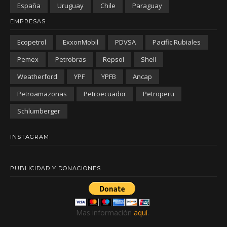
España
Uruguay
Chile
Paraguay
EMPRESAS
Ecopetrol
ExxonMobil
PDVSA
Pacific Rubiales
Pemex
Petrobras
Repsol
Shell
Weatherford
YPF
YPFB
Ancap
Petroamazonas
Petroecuador
Petroperu
Schlumberger
INSTAGRAM
PUBLICIDAD Y DONACIONES
Mas información
aquí
.