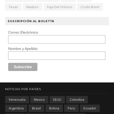
Texas
Maduro
Faja Del Orinoco
Crudo Brent
SUSCRIPCIÓN AL BOLETÍN
Correo Electrónico
Nombre y Apellido:
NOTICIAS POR PAÍSES
Venezuela
Mexico
EEUU
Colombia
Argentina
Brasil
Bolivia
Peru
Ecuador