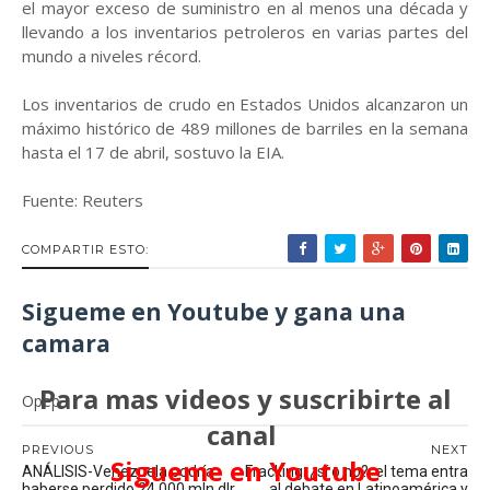
el mayor exceso de suministro en al menos una década y
llevando a los inventarios petroleros en varias partes del
mundo a niveles récord.
Los inventarios de crudo en Estados Unidos alcanzaron un
máximo histórico de 489 millones de barriles en la semana
hasta el 17 de abril, sostuvo la EIA.
Fuente: Reuters
COMPARTIR ESTO:
Sigueme en Youtube y gana una
camara
Para mas videos y suscribirte al
Opep
canal
PREVIOUS
NEXT
Sigueme en Youtube
ANÁLISIS-Venezuela podría
Fracking: ¿sí o no?: el tema entra
haberse perdido 24.000 mln dlr
al debate en Latinoamérica y