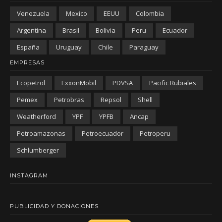
Venezuela
Mexico
EEUU
Colombia
Argentina
Brasil
Bolivia
Peru
Ecuador
España
Uruguay
Chile
Paraguay
EMPRESAS
Ecopetrol
ExxonMobil
PDVSA
Pacific Rubiales
Pemex
Petrobras
Repsol
Shell
Weatherford
YPF
YPFB
Ancap
Petroamazonas
Petroecuador
Petroperu
Schlumberger
INSTAGRAM
PUBLICIDAD Y DONACIONES