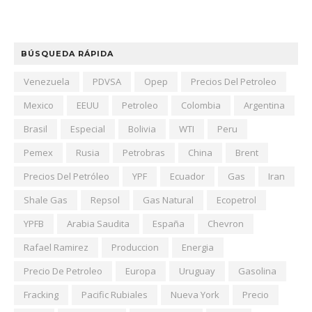
BÚSQUEDA RÁPIDA
Venezuela
PDVSA
Opep
Precios Del Petroleo
Mexico
EEUU
Petroleo
Colombia
Argentina
Brasil
Especial
Bolivia
WTI
Peru
Pemex
Rusia
Petrobras
China
Brent
Precios Del Petróleo
YPF
Ecuador
Gas
Iran
Shale Gas
Repsol
Gas Natural
Ecopetrol
YPFB
Arabia Saudita
España
Chevron
Rafael Ramirez
Produccion
Energia
Precio De Petroleo
Europa
Uruguay
Gasolina
Fracking
Pacific Rubiales
Nueva York
Precio