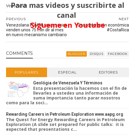
Para mas videos y suscribirte al
Venezuela
canal
PREVIOUS
NEXT
Sigueme en Youtube
Venezolana PDVSA y sus socios
Desaceleración económica
venden unos 75 mln dlr al mes
#CostaRica
en nuevo mecanismo cambiario
COMMENT
S
BLOGGER
DISQUS
FACEBOOK
POPULARES
ESPECIAL
EDITORES
Geológia de Venezuela Y Términos
Esta presentación la hacemos con el fin de
llevarles a ustedes una información de
suma importancia tanto parar nosotros
como para la soci...
Rewarding Careers in Petroleum Exploration www.aapg.org
The Quest for Energy Rewarding Careers in Petroleum
Exploration (A slide set prepared for public talks: it is
expected that presentations c...