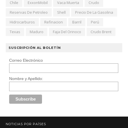
Chile
ExxonMobil
Vaca Muerta
Crudo
Reservas De Petroleo
Shell
Precio De La Gasolina
Hidrocarburos
Refinacion
Barril
Perú
Texas
Maduro
Faja Del Orinoco
Crudo Brent
SUSCRIPCIÓN AL BOLETÍN
Correo Electrónico
Nombre y Apellido:
NOTICIAS POR PAÍSES