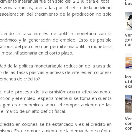
cimiento interanual fue tan solo del 2,2 % para el total,
bue
as zonas francas, afectadas por el retiro de la actividad
esaceleración del crecimiento de la producción no solo
ciendo la tasa interés de política monetaria con la
Ven
conómico y la generación de empleo. Esto es posible
gob
num
rnacional del petróleo que permite una política monetaria
eta inflacionaria en el corto plazo.
ad de la política monetaria: ¿la reducción de la tasa de
to de las tasas pasivas y activas de interés en colones?
los
 demanda de crédito?
uti
exa
 este proceso de transmisión ocurra efectivamente
ucción y el empleo, especialmente si se toma en cuenta
s agentes económicos sobre el comportamiento de las
l marco de un alto déficit fiscal.
Ven
com
 crédito en colones se ha estancado y es el crédito en
com
mismo. Este comportamiento de la demanda de crédito