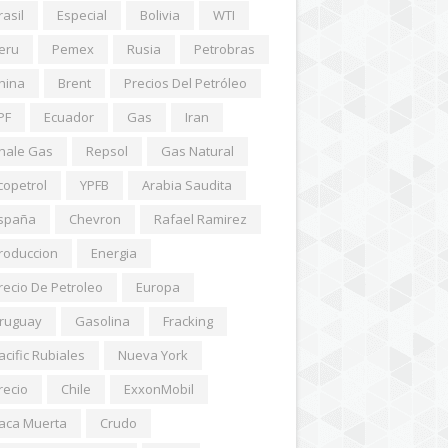
rasil
Especial
Bolivia
WTI
eru
Pemex
Rusia
Petrobras
hina
Brent
Precios Del Petróleo
PF
Ecuador
Gas
Iran
hale Gas
Repsol
Gas Natural
copetrol
YPFB
Arabia Saudita
spaña
Chevron
Rafael Ramirez
roduccion
Energia
recio De Petroleo
Europa
ruguay
Gasolina
Fracking
acific Rubiales
Nueva York
recio
Chile
ExxonMobil
aca Muerta
Crudo