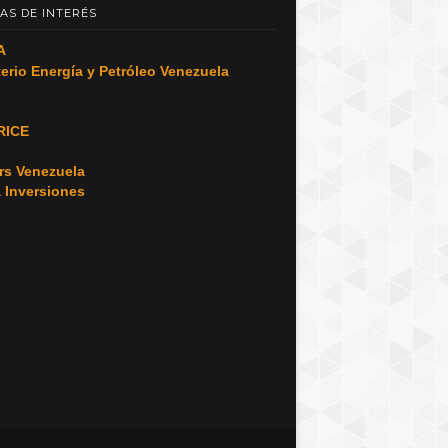
AS DE INTERÉS
A
terio Energía y Petróleo Venezuela
RICE
o
rs Venezuela
a Inversiones