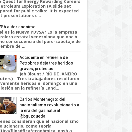
 Quest for Energy Rewarding Careers
Petroleum Exploration (A slide set
pared for public talks: it is expected
t presentations c...
SA autor anonimo
é es la Nueva PDVSA? Es la empresa
rolera estatal venezolana que nació
o consecuencia del paro-sabotaje de
iembre de ...
Accidente en refinería de
Petrobras deja tres heridos
graves, protestas
Jeb Blount / RÍO DE JANEIRO
uters) - Tres trabajadores resultaron
vemente heridos el domingo en una
losión en la refinería Land...
Carlos Montenegro: del
nacionalismo revolucionario a
la era del gas natural
@bguzqueda
enes consideran que el nacionalismo
olucionario, como teoría
ítica/filosófica/económica, pasó a