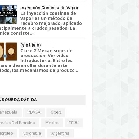
Inyección Continua de Vapor
La inyección continua de
vapor es un método de
recobro mejorado, aplicado
ncipalmente a crudos pesados. La
nica consiste...
(sin título)
Clase 2 Mecanismos de
producción: Ver video
introductorio. Entre los
as a desarrollar durante este
iodo, los mecanismos de producc...
ÚSQUEDA RÁPIDA
enezuela
PDVSA
Opep
recios Del Petroleo
Mexico
EEUU
etroleo
Colombia
Argentina