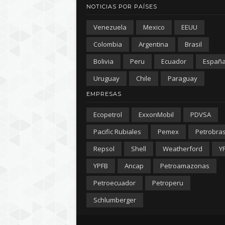
NOTICIAS POR PAÍSES
Venezuela
Mexico
EEUU
Colombia
Argentina
Brasil
Bolivia
Peru
Ecuador
Españ
Uruguay
Chile
Paraguay
EMPRESAS
Ecopetrol
ExxonMobil
PDVSA
Pacific Rubiales
Pemex
Petrobra
Repsol
Shell
Weatherford
Y
YPFB
Ancap
Petroamazonas
Petroecuador
Petroperu
Schlumberger