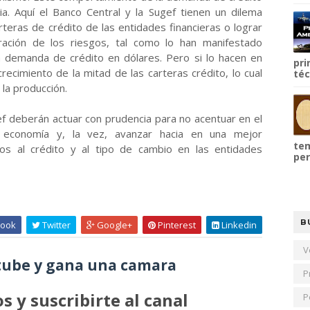
ia. Aquí el Banco Central y la Sugef tienen un dilema
rteras de crédito de las entidades financieras o lograr
ración de los riesgos, tal como lo han manifestado
la demanda de crédito en dólares. Pero si lo hacen en
pri
recimiento de la mitad de las carteras crédito, lo cual
téc
 la producción.
gef deberán actuar con prudencia para no acentuar en el
a economía y, la vez, avanzar hacia en una mejor
tem
dos al crédito y al tipo de cambio en las entidades
per
B
ook
Twitter
Google+
Pinterest
Linkedin
V
ube y gana una camara
P
s y suscribirte al canal
P