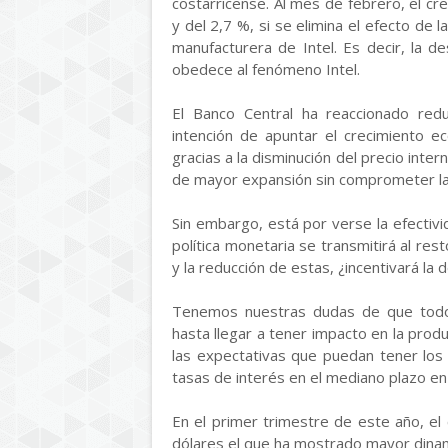
costarricense. Al mes de febrero, el cre
y del 2,7 %, si se elimina el efecto de l
manufacturera de Intel. Es decir, la d
obedece al fenómeno Intel.
El Banco Central ha reaccionado redu
intención de apuntar el crecimiento e
gracias a la disminución del precio inte
de mayor expansión sin comprometer la m
Sin embargo, está por verse la efectivid
política monetaria se transmitirá al res
y la reducción de estas, ¿incentivará la
Tenemos nuestras dudas de que todo
hasta llegar a tener impacto en la prod
las expectativas que puedan tener lo
tasas de interés en el mediano plazo en e
En el primer trimestre de este año, el
dólares el que ha mostrado mayor dina