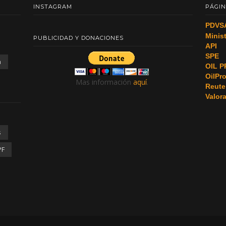
INSTAGRAM
PÁGIN
PDVS
Minis
PUBLICIDAD Y DONACIONES
API
SPE
a
OIL P
OilPr
Mas información
aquí
.
Reute
Valor
s
PF