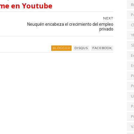
me en Youtube
B
P
NEXT
Neuquén encabeza el crecimiento del empleo
C
privado
Y
S
BLOGGER
DISQUS
FACEBOOK
E
E
P
P
U
P
P
V