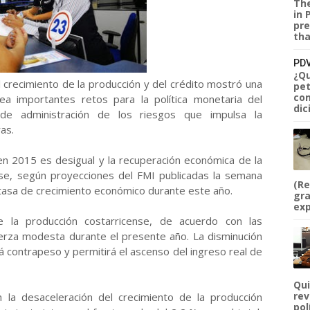
The
in 
pre
tha
PDV
¿Qu
 crecimiento de la producción y del crédito mostró una
pet
com
ea importantes retos para la política monetaria del
dic
 de administración de los riesgos que impulsa la
as.
en 2015 es desigual y la recuperación económica de la
rse, según proyecciones del FMI publicadas la semana
(Re
 tasa de crecimiento económico durante este año.
gra
exp
e la producción costarricense, de acuerdo con las
uerza modesta durante el presente año. La disminución
rá contrapeso y permitirá el ascenso del ingreso real de
Qui
rev
n la desaceleración del crecimiento de la producción
pol