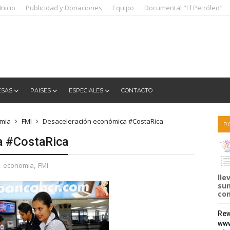
Inicio
Publicidad y Donaciones
Equipo
Documental "El Petróleo"
ESAS
PAISES
ESPECIALES
CONTACTO
mia
FMI
Desaceleración económica #CostaRica
P
a #CostaRica
,
economia
,
FMI
lle
sum
com
Rew
www