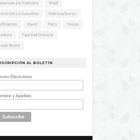
eservas De Petroleo
Shell
recio De La Gasolina
Hidrocarburos
efinacion
Barril
Perú
Texas
aduro
Faja Del Orinoco
rudo Brent
USCRIPCIÓN AL BOLETÍN
rreo Electrónico
mbre y Apellido: