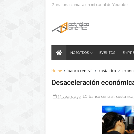
Gana una camara en mi canal de Youtube
NOSOTROS
EVENTOS
EMPR
Home
banco central
costa rica
econo
Desaceleración económic
11 years ago
banco central
,
costa rica