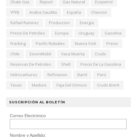
Shale Gas
Repsol
Gas Natural
Ecopetrol
YPFB
Arabia Saudita
España
Chevron
Rafael Ramirez
Produccion
Energia
Precio De Petroleo
Europa
Uruguay
Gasolina
Fracking
Pacific Rubiales
Nueva York
Precio
Chile
ExxonMobil
Vaca Muerta
Crudo
Reservas De Petroleo
Shell
Precio De La Gasolina
Hidrocarburos
Refinacion
Barril
Perú
Texas
Maduro
Faja Del Orinoco
Crudo Brent
SUSCRIPCIÓN AL BOLETÍN
Correo Electrónico
Nombre y Apellido: