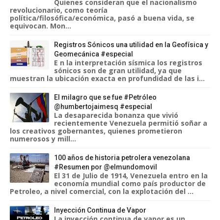
Quienes consideran que el nacionalismo
revolucionario, como teoría
política/filosófica/económica, pasó a buena vida, se
equivocan. Mon...
Registros Sónicos una utilidad en la Geofísica y
Geomecánica #especial
E n la interpretación sísmica los registros
sónicos son de gran utilidad, ya que
muestran la ubicación exacta en profundidad de las i...
El milagro que se fue #Petróleo
@humbertojaimesq #especial
La desaparecida bonanza que vivió
recientemente Venezuela permitió soñar a
los creativos gobernantes, quienes prometieron
numerosos y mill...
100 años de historia petrolera venezolana
#Resumen por @elmundomovil
El 31 de Julio de 1914, Venezuela entro en la
economía mundial como país productor de
Petroleo, a nivel comercial, con la explotación del ...
Inyección Continua de Vapor
La inyección continua de vapor es un