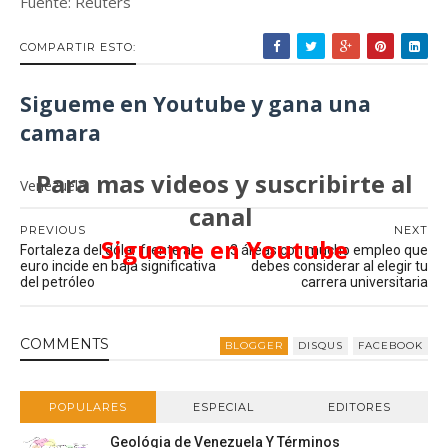
Fuente: Reuters
COMPARTIR ESTO:
Sigueme en Youtube y gana una
camara
Para mas videos y suscribirte al
Venezuela
canal
PREVIOUS
NEXT
Sigueme en Youtube
Fortaleza del dólar frente al
3 áreas con mucho empleo que
euro incide en baja significativa
debes considerar al elegir tu
del petróleo
carrera universitaria
COMMENT
S
BLOGGER
DISQUS
FACEBOOK
POPULARES
ESPECIAL
EDITORES
Geológia de Venezuela Y Términos