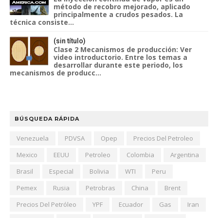
método de recobro mejorado, aplicado
principalmente a crudos pesados. La
técnica consiste...
(sin título)
Clase 2 Mecanismos de producción: Ver
video introductorio. Entre los temas a
desarrollar durante este periodo, los
mecanismos de producc...
BÚSQUEDA RÁPIDA
Venezuela
PDVSA
Opep
Precios Del Petroleo
Mexico
EEUU
Petroleo
Colombia
Argentina
Brasil
Especial
Bolivia
WTI
Peru
Pemex
Rusia
Petrobras
China
Brent
Precios Del Petróleo
YPF
Ecuador
Gas
Iran