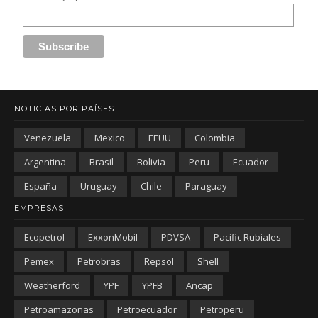
NOTICIAS POR PAÍSES
Venezuela
Mexico
EEUU
Colombia
Argentina
Brasil
Bolivia
Peru
Ecuador
España
Uruguay
Chile
Paraguay
EMPRESAS
Ecopetrol
ExxonMobil
PDVSA
Pacific Rubiales
Pemex
Petrobras
Repsol
Shell
Weatherford
YPF
YPFB
Ancap
Petroamazonas
Petroecuador
Petroperu