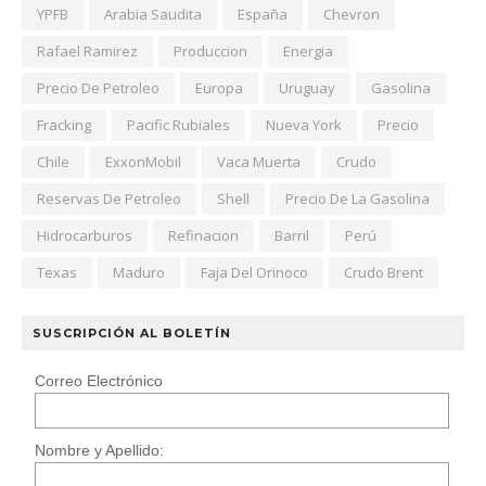
YPFB
Arabia Saudita
España
Chevron
Rafael Ramirez
Produccion
Energia
Precio De Petroleo
Europa
Uruguay
Gasolina
Fracking
Pacific Rubiales
Nueva York
Precio
Chile
ExxonMobil
Vaca Muerta
Crudo
Reservas De Petroleo
Shell
Precio De La Gasolina
Hidrocarburos
Refinacion
Barril
Perú
Texas
Maduro
Faja Del Orinoco
Crudo Brent
SUSCRIPCIÓN AL BOLETÍN
Correo Electrónico
Nombre y Apellido: