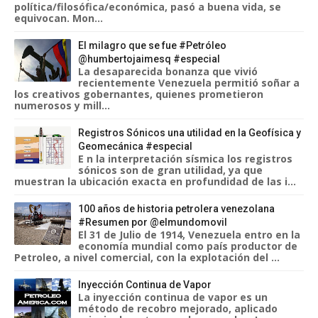
política/filosófica/económica, pasó a buena vida, se
equivocan. Mon...
El milagro que se fue #Petróleo
@humbertojaimesq #especial
La desaparecida bonanza que vivió
recientemente Venezuela permitió soñar a
los creativos gobernantes, quienes prometieron
numerosos y mill...
Registros Sónicos una utilidad en la Geofísica y
Geomecánica #especial
E n la interpretación sísmica los registros
sónicos son de gran utilidad, ya que
muestran la ubicación exacta en profundidad de las i...
100 años de historia petrolera venezolana
#Resumen por @elmundomovil
El 31 de Julio de 1914, Venezuela entro en la
economía mundial como país productor de
Petroleo, a nivel comercial, con la explotación del ...
Inyección Continua de Vapor
La inyección continua de vapor es un
método de recobro mejorado, aplicado