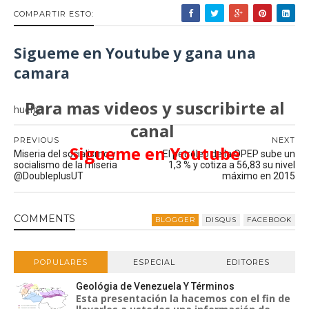
COMPARTIR ESTO:
Sigueme en Youtube y gana una
camara
Para mas videos y suscribirte al
huelga
canal
PREVIOUS
NEXT
Sigueme en Youtube
Miseria del socialismo y
El petróleo de la OPEP sube un
socialismo de la miseria
1,3 % y cotiza a 56,83 su nivel
@DoubleplusUT
máximo en 2015
COMMENT
S
BLOGGER
DISQUS
FACEBOOK
POPULARES
ESPECIAL
EDITORES
Geológia de Venezuela Y Términos
Esta presentación la hacemos con el fin de