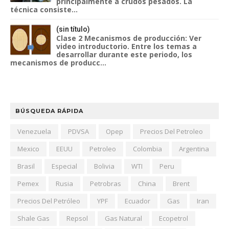
principalmente a crudos pesados. La
técnica consiste...
(sin título)
Clase 2 Mecanismos de producción: Ver
video introductorio. Entre los temas a
desarrollar durante este periodo, los
mecanismos de producc...
BÚSQUEDA RÁPIDA
Venezuela
PDVSA
Opep
Precios Del Petroleo
Mexico
EEUU
Petroleo
Colombia
Argentina
Brasil
Especial
Bolivia
WTI
Peru
Pemex
Rusia
Petrobras
China
Brent
Precios Del Petróleo
YPF
Ecuador
Gas
Iran
Shale Gas
Repsol
Gas Natural
Ecopetrol