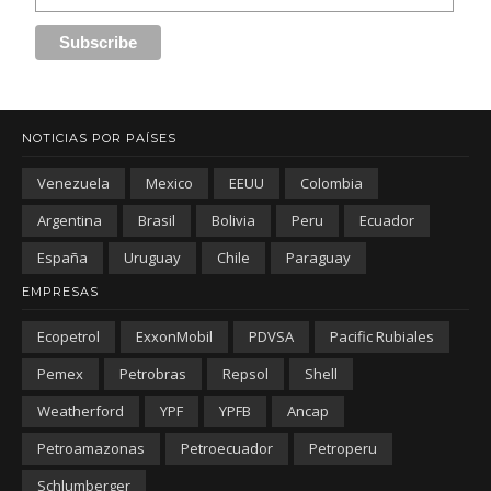
NOTICIAS POR PAÍSES
Venezuela
Mexico
EEUU
Colombia
Argentina
Brasil
Bolivia
Peru
Ecuador
España
Uruguay
Chile
Paraguay
EMPRESAS
Ecopetrol
ExxonMobil
PDVSA
Pacific Rubiales
Pemex
Petrobras
Repsol
Shell
Weatherford
YPF
YPFB
Ancap
Petroamazonas
Petroecuador
Petroperu
Schlumberger