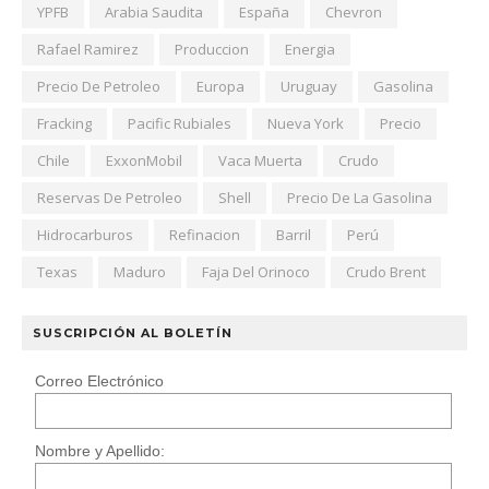
YPFB
Arabia Saudita
España
Chevron
Rafael Ramirez
Produccion
Energia
Precio De Petroleo
Europa
Uruguay
Gasolina
Fracking
Pacific Rubiales
Nueva York
Precio
Chile
ExxonMobil
Vaca Muerta
Crudo
Reservas De Petroleo
Shell
Precio De La Gasolina
Hidrocarburos
Refinacion
Barril
Perú
Texas
Maduro
Faja Del Orinoco
Crudo Brent
SUSCRIPCIÓN AL BOLETÍN
Correo Electrónico
Nombre y Apellido: