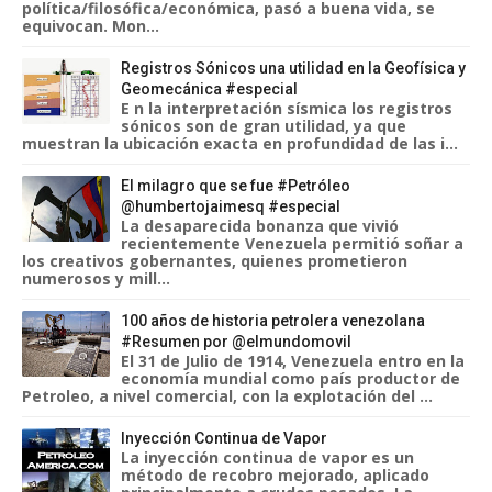
política/filosófica/económica, pasó a buena vida, se
equivocan. Mon...
Registros Sónicos una utilidad en la Geofísica y
Geomecánica #especial
E n la interpretación sísmica los registros
sónicos son de gran utilidad, ya que
muestran la ubicación exacta en profundidad de las i...
El milagro que se fue #Petróleo
@humbertojaimesq #especial
La desaparecida bonanza que vivió
recientemente Venezuela permitió soñar a
los creativos gobernantes, quienes prometieron
numerosos y mill...
100 años de historia petrolera venezolana
#Resumen por @elmundomovil
El 31 de Julio de 1914, Venezuela entro en la
economía mundial como país productor de
Petroleo, a nivel comercial, con la explotación del ...
Inyección Continua de Vapor
La inyección continua de vapor es un
método de recobro mejorado, aplicado