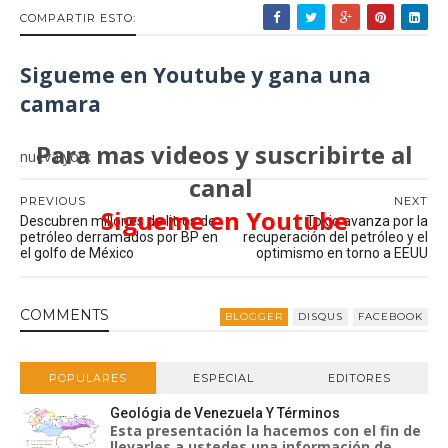
COMPARTIR ESTO:
Sigueme en Youtube y gana una
camara
Para mas videos y suscribirte al
nueva york
canal
PREVIOUS
NEXT
Sigueme en Youtube
Descubren millones de litros de
Tokio avanza por la
petróleo derramados por BP en
recuperación del petróleo y el
el golfo de México
optimismo en torno a EEUU
COMMENT
S
BLOGGER
DISQUS
FACEBOOK
POPULARES
ESPECIAL
EDITORES
Geológia de Venezuela Y Términos
Esta presentación la hacemos con el fin de
llevarles a ustedes una información de