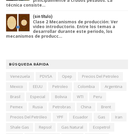
principalmente a crudos pesados. La
técnica consiste...
(sin título)
Clase 2 Mecanismos de producción: Ver
video introductorio. Entre los temas a
desarrollar durante este periodo, los
mecanismos de producc...
BÚSQUEDA RÁPIDA
Venezuela
PDVSA
Opep
Precios Del Petroleo
Mexico
EEUU
Petroleo
Colombia
Argentina
Brasil
Especial
Bolivia
WTI
Peru
Pemex
Rusia
Petrobras
China
Brent
Precios Del Petróleo
YPF
Ecuador
Gas
Iran
Shale Gas
Repsol
Gas Natural
Ecopetrol