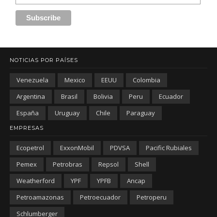
NOTICIAS POR PAÍSES
Venezuela
Mexico
EEUU
Colombia
Argentina
Brasil
Bolivia
Peru
Ecuador
España
Uruguay
Chile
Paraguay
EMPRESAS
Ecopetrol
ExxonMobil
PDVSA
Pacific Rubiales
Pemex
Petrobras
Repsol
Shell
Weatherford
YPF
YPFB
Ancap
Petroamazonas
Petroecuador
Petroperu
Schlumberger