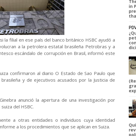
The
in 
pre
tha
PDV
¿Qu
pet
 si la filial en ese país del banco británico HSBC ayudó a
com
olucran a la petrolera estatal brasileña Petrobras y a
dic
tesco escándalo de corrupción en Brasil, informó este
Suiza confirmaron al diario O Estado de Sao Paulo que
 brasileña y de ejecutivos acusados por la Justicia de
(Re
gra
exp
e Ginebra anunció la apertura de una investigación por
l suiza del HSBC.
lmente a otras entidades o individuos cuya identidad
Qui
nforme a los procedimientos que se aplican en Suiza.
rev
pol