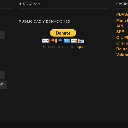
INSTAGRAM
PÁGIN
PDVS
Minis
PUBLICIDAD Y DONACIONES
API
SPE
a
OIL P
OilPr
Mas información
aquí
.
Reute
Valor
s
PF