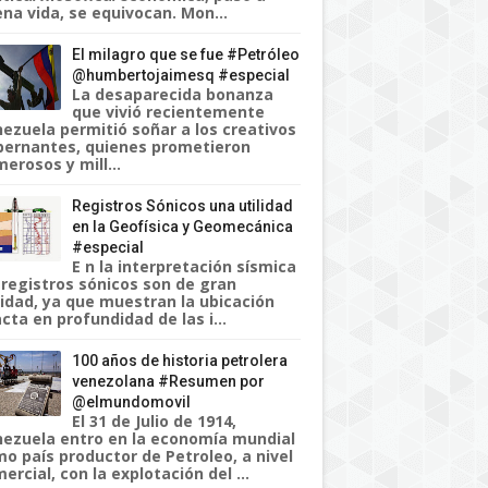
na vida, se equivocan. Mon...
El milagro que se fue #Petróleo
@humbertojaimesq #especial
La desaparecida bonanza
que vivió recientemente
ezuela permitió soñar a los creativos
ernantes, quienes prometieron
erosos y mill...
Registros Sónicos una utilidad
en la Geofísica y Geomecánica
#especial
E n la interpretación sísmica
 registros sónicos son de gran
lidad, ya que muestran la ubicación
cta en profundidad de las i...
100 años de historia petrolera
venezolana #Resumen por
@elmundomovil
El 31 de Julio de 1914,
ezuela entro en la economía mundial
o país productor de Petroleo, a nivel
ercial, con la explotación del ...