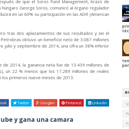
 después de que el Soros Fund Management, brazo de
gen húngaro George Soros, comunicó al órgano regulador
ucirá en un 60% su participación en las ADR (American
pri
téc
ero tras dos aplazamientos de sus resultados y sin el
, Petrobras obtuvo un beneficio neto de 3.087 millones
e julio y septiembre de 2014, una cifra un 38% inferior
tem
 de 2014, la ganancia neta fue de 13.439 millones de
per
s), un 22 % menos que los 17.289 millones de reales
en los primeros nueve meses de 2013.
B
ook
Twitter
Google+
Pinterest
Linkedin
V
P
ube y gana una camara
P