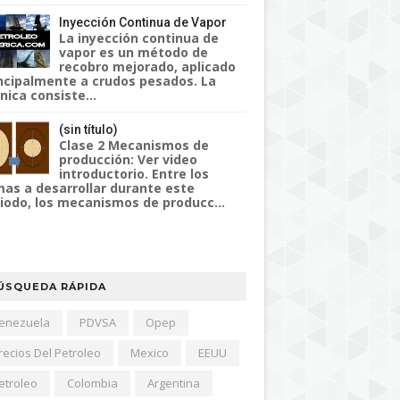
Inyección Continua de Vapor
La inyección continua de
vapor es un método de
recobro mejorado, aplicado
ncipalmente a crudos pesados. La
nica consiste...
(sin título)
Clase 2 Mecanismos de
producción: Ver video
introductorio. Entre los
as a desarrollar durante este
iodo, los mecanismos de producc...
ÚSQUEDA RÁPIDA
enezuela
PDVSA
Opep
recios Del Petroleo
Mexico
EEUU
etroleo
Colombia
Argentina