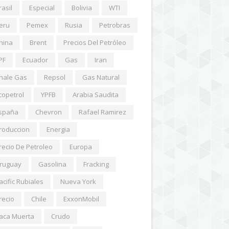
rasil
Especial
Bolivia
WTI
eru
Pemex
Rusia
Petrobras
hina
Brent
Precios Del Petróleo
PF
Ecuador
Gas
Iran
hale Gas
Repsol
Gas Natural
copetrol
YPFB
Arabia Saudita
spaña
Chevron
Rafael Ramirez
roduccion
Energia
recio De Petroleo
Europa
ruguay
Gasolina
Fracking
acific Rubiales
Nueva York
recio
Chile
ExxonMobil
aca Muerta
Crudo