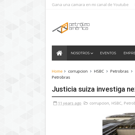
Gana una camara en mi canal de Youtube
NOSOTROS
EVENTOS
EMPR
Home
corrupcion
HSBC
Petrobras
Petrobras
Justicia suiza investiga 
11 years ago
corrupcion
,
HSBC
,
Petro