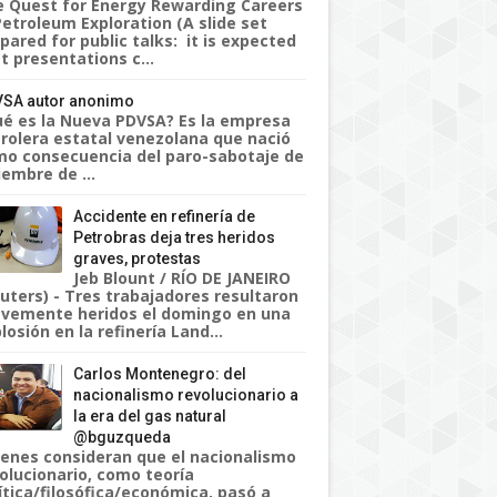
 Quest for Energy Rewarding Careers
Petroleum Exploration (A slide set
pared for public talks: it is expected
t presentations c...
SA autor anonimo
é es la Nueva PDVSA? Es la empresa
rolera estatal venezolana que nació
o consecuencia del paro-sabotaje de
iembre de ...
Accidente en refinería de
Petrobras deja tres heridos
graves, protestas
Jeb Blount / RÍO DE JANEIRO
uters) - Tres trabajadores resultaron
vemente heridos el domingo en una
losión en la refinería Land...
Carlos Montenegro: del
nacionalismo revolucionario a
la era del gas natural
@bguzqueda
enes consideran que el nacionalismo
olucionario, como teoría
ítica/filosófica/económica, pasó a