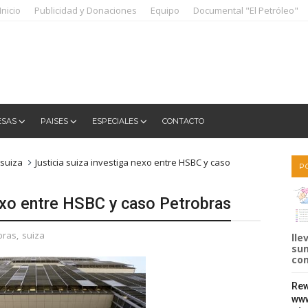
Inicio
Publicidad y Donaciones
Equipo
Documental "El Petróleo"
ESAS
PAISES
ESPECIALES
CONTACTO
suiza
Justicia suiza investiga nexo entre HSBC y caso
P
nexo entre HSBC y caso Petrobras
bras
,
suiza
lle
sum
com
Rew
www