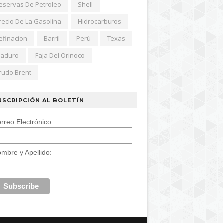
eservas De Petroleo
Shell
recio De La Gasolina
Hidrocarburos
efinacion
Barril
Perú
Texas
aduro
Faja Del Orinoco
rudo Brent
USCRIPCIÓN AL BOLETÍN
rreo Electrónico
mbre y Apellido: