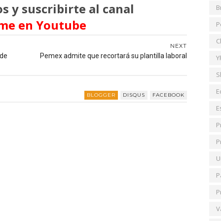
s y suscribirte al canal
B
me en Youtube
P
C
NEXT
 de
Pemex admite que recortará su plantilla laboral
Y
S
E
BLOGGER
DISQUS
FACEBOOK
E
P
P
U
P
P
V