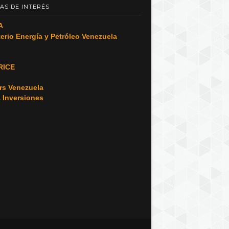
AS DE INTERÉS
A
terio Energía y Petróleo Venezuela
RICE
o
rs Venezuela
a Inversiones