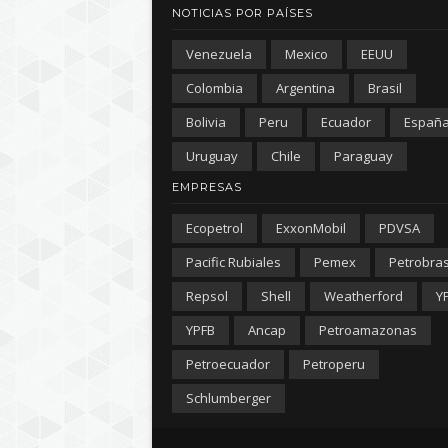
NOTICIAS POR PAÍSES
Venezuela
Mexico
EEUU
Colombia
Argentina
Brasil
Bolivia
Peru
Ecuador
Españ
Uruguay
Chile
Paraguay
EMPRESAS
Ecopetrol
ExxonMobil
PDVSA
Pacific Rubiales
Pemex
Petrobra
Repsol
Shell
Weatherford
Y
YPFB
Ancap
Petroamazonas
Petroecuador
Petroperu
Schlumberger