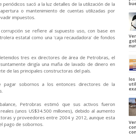
bue
periódicos sacó a la luz detalles de la utilización de la
la apertura o mantenimiento de cuentas utilizadas por
vadir impuestos.
 corrupción se refiere al supuesto uso, con base en
Ven
etrolera estatal como una 'caja recaudadora' de fondos
gob
num
 detenidos tres ex directores de área de Petrobras, el
suntamente dirigía una mafia de lavado de dinero en
te de las principales constructoras del país.
los
e pagar sobornos a los entonces directores de la
uti
exa
s.
 balance, Petrobras estimó que sus activos fueron
reales (unos US$34.500 millones), debido al aumento
uctoras y proveedores entre 2004 y 2012, aunque esta
Ven
del pago de sobornos.
com
com