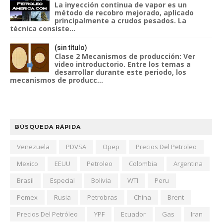
La inyección continua de vapor es un
método de recobro mejorado, aplicado
principalmente a crudos pesados. La
técnica consiste...
(sin título)
Clase 2 Mecanismos de producción: Ver
video introductorio. Entre los temas a
desarrollar durante este periodo, los
mecanismos de producc...
BÚSQUEDA RÁPIDA
Venezuela
PDVSA
Opep
Precios Del Petroleo
Mexico
EEUU
Petroleo
Colombia
Argentina
Brasil
Especial
Bolivia
WTI
Peru
Pemex
Rusia
Petrobras
China
Brent
Precios Del Petróleo
YPF
Ecuador
Gas
Iran