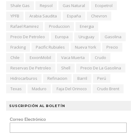
Shale Gas
Repsol
Gas Natural
Ecopetrol
YPFB
Arabia Saudita
España
Chevron
Rafael Ramirez
Produccion
Energia
Precio De Petroleo
Europa
Uruguay
Gasolina
Fracking
Pacific Rubiales
Nueva York
Precio
Chile
ExxonMobil
Vaca Muerta
Crudo
Reservas De Petroleo
Shell
Precio De La Gasolina
Hidrocarburos
Refinacion
Barril
Perú
Texas
Maduro
Faja Del Orinoco
Crudo Brent
SUSCRIPCIÓN AL BOLETÍN
Correo Electrónico