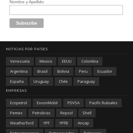
Nombre y Apellido:
NOTICIAS POR PAÍSES
Venezuela
Mexico
EEUU
Colombia
Argentina
Brasil
Bolivia
Peru
Ecuador
España
Uruguay
Chile
Paraguay
EMPRESAS
Ecopetrol
ExxonMobil
PDVSA
Pacific Rubiales
Pemex
Petrobras
Repsol
Shell
Weatherford
YPF
YPFB
Ancap
Petroamazonas
Petroecuador
Petroperu