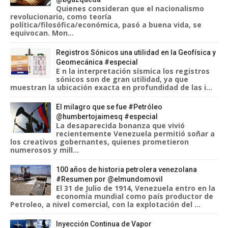
Quienes consideran que el nacionalismo
revolucionario, como teoría
política/filosófica/económica, pasó a buena vida, se
equivocan. Mon...
Registros Sónicos una utilidad en la Geofísica y
Geomecánica #especial
E n la interpretación sísmica los registros
sónicos son de gran utilidad, ya que
muestran la ubicación exacta en profundidad de las i...
El milagro que se fue #Petróleo
@humbertojaimesq #especial
La desaparecida bonanza que vivió
recientemente Venezuela permitió soñar a
los creativos gobernantes, quienes prometieron
numerosos y mill...
100 años de historia petrolera venezolana
#Resumen por @elmundomovil
El 31 de Julio de 1914, Venezuela entro en la
economía mundial como país productor de
Petroleo, a nivel comercial, con la explotación del ...
Inyección Continua de Vapor