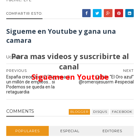
COMPARTIR ESTO:
Sigueme en Youtube y gana una
camara
Para mas videos y suscribirte al
Ucrania
canal
PREVIOUS
NEXT
Sigueme en Youtube
España crecerá un 2,7% y creará
Coltán “El Oro azul”
un millón de empleos… si
@romerojesusrm #especial
Podemos se queda en la
retaguardia
COMMENT
S
BLOGGER
DISQUS
FACEBOOK
POPULARES
ESPECIAL
EDITORES