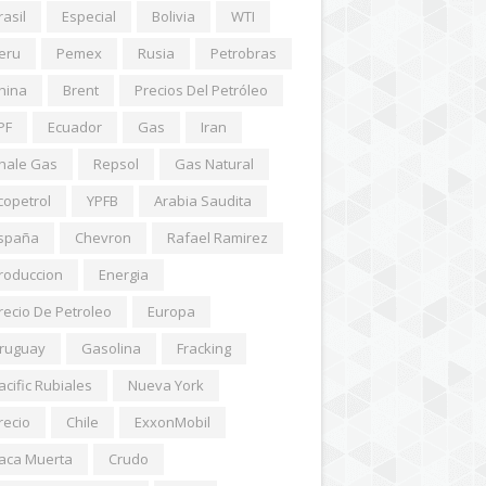
rasil
Especial
Bolivia
WTI
eru
Pemex
Rusia
Petrobras
hina
Brent
Precios Del Petróleo
PF
Ecuador
Gas
Iran
hale Gas
Repsol
Gas Natural
copetrol
YPFB
Arabia Saudita
spaña
Chevron
Rafael Ramirez
roduccion
Energia
recio De Petroleo
Europa
ruguay
Gasolina
Fracking
acific Rubiales
Nueva York
recio
Chile
ExxonMobil
aca Muerta
Crudo