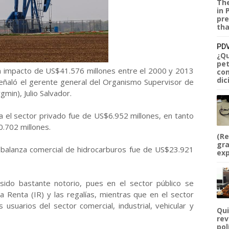
The
in 
pre
tha
PDV
¿Qu
pet
n impacto de US$41.576 millones entre el 2000 y 2013
com
dic
señaló el gerente general del Organismo Supervisor de
gmin), Julio Salvador.
ra el sector privado fue de US$6.952 millones, en tanto
0.702 millones.
(Re
gra
a balanza comercial de hidrocarburos fue de US$23.921
exp
sido bastante notorio, pues en el sector público se
a Renta (IR) y las regalías, mientras que en el sector
usuarios del sector comercial, industrial, vehicular y
Qui
rev
pol