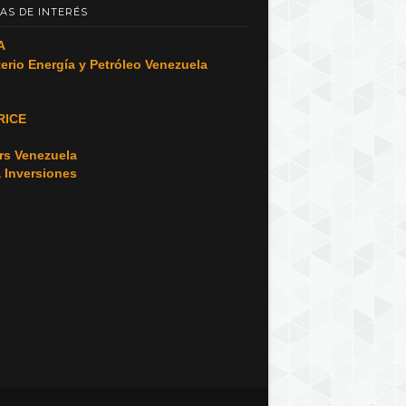
AS DE INTERÉS
A
terio Energía y Petróleo Venezuela
RICE
o
rs Venezuela
a Inversiones