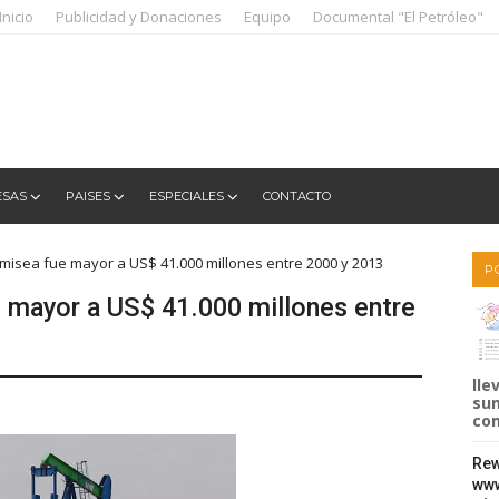
Inicio
Publicidad y Donaciones
Equipo
Documental "El Petróleo"
ESAS
PAISES
ESPECIALES
CONTACTO
misea fue mayor a US$ 41.000 millones entre 2000 y 2013
P
 mayor a US$ 41.000 millones entre
lle
sum
com
Rew
www