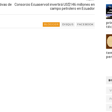
tivas de
Consorcio Ecuaservoil invertirá US$146 millones en
campo petrolero en Ecuador
pri
BLOGGER
DISQUS
FACEBOOK
téc
tem
per
B
V
P
P