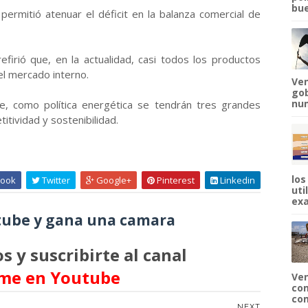
bue
permitió atenuar el déficit en la balanza comercial de
efirió que, en la actualidad, casi todos los productos
l mercado interno.
Ven
gob
num
e, como política energética se tendrán tres grandes
tividad y sostenibilidad.
los
ook
Twitter
Google+
Pinterest
Linkedin
uti
exa
ube y gana una camara
s y suscribirte al canal
me en Youtube
Ven
com
com
NEXT