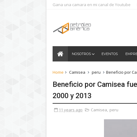
Gana una camara en mi canal de Youtube
NOSOTROS
EVENTOS
EMPR
Home
Camisea
peru
Beneficio por Ca
Beneficio por Camisea fue
2000 y 2013
11 years ago
Camisea
,
peru