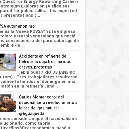
 Quest for Energy Rewarding Careers
Petroleum Exploration (A slide set
pared for public talks: it is expected
t presentations c...
SA autor anonimo
é es la Nueva PDVSA? Es la empresa
rolera estatal venezolana que nació
o consecuencia del paro-sabotaje de
iembre de ...
Accidente en refinería de
Petrobras deja tres heridos
graves, protestas
Jeb Blount / RÍO DE JANEIRO
uters) - Tres trabajadores resultaron
vemente heridos el domingo en una
losión en la refinería Land...
Carlos Montenegro: del
nacionalismo revolucionario a
la era del gas natural
@bguzqueda
enes consideran que el nacionalismo
olucionario, como teoría
ítica/filosófica/económica, pasó a