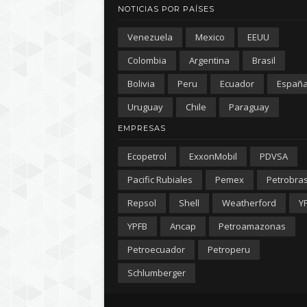
NOTICIAS POR PAÍSES
Venezuela
Mexico
EEUU
Colombia
Argentina
Brasil
Bolivia
Peru
Ecuador
Españ
Uruguay
Chile
Paraguay
EMPRESAS
Ecopetrol
ExxonMobil
PDVSA
Pacific Rubiales
Pemex
Petrobra
Repsol
Shell
Weatherford
Y
YPFB
Ancap
Petroamazonas
Petroecuador
Petroperu
Schlumberger