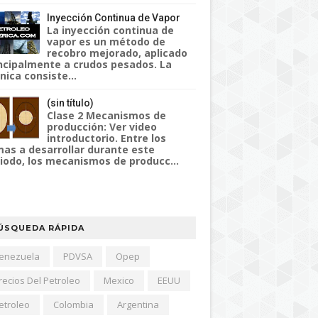
Inyección Continua de Vapor
La inyección continua de
vapor es un método de
recobro mejorado, aplicado
ncipalmente a crudos pesados. La
nica consiste...
(sin título)
Clase 2 Mecanismos de
producción: Ver video
introductorio. Entre los
as a desarrollar durante este
iodo, los mecanismos de producc...
ÚSQUEDA RÁPIDA
enezuela
PDVSA
Opep
recios Del Petroleo
Mexico
EEUU
etroleo
Colombia
Argentina