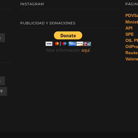
INSTAGRAM
PÁGIN
PDVS
Minis
PUBLICIDAD Y DONACIONES
API
SPE
a
OIL P
OilPr
Mas información
aquí
.
Reute
Valor
s
PF