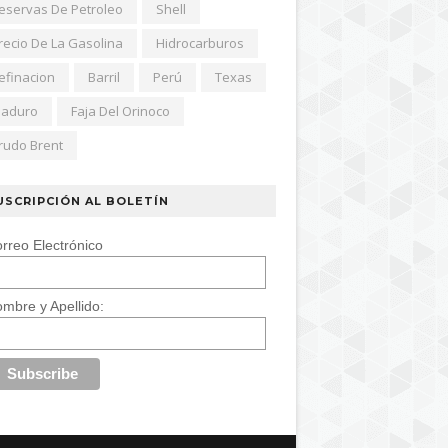
eservas De Petroleo
Shell
recio De La Gasolina
Hidrocarburos
efinacion
Barril
Perú
Texas
aduro
Faja Del Orinoco
rudo Brent
USCRIPCIÓN AL BOLETÍN
rreo Electrónico
mbre y Apellido: