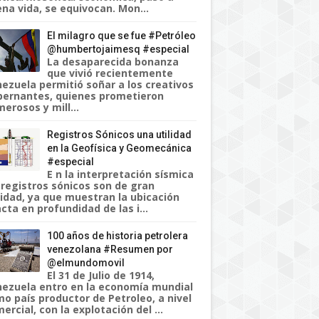
na vida, se equivocan. Mon...
El milagro que se fue #Petróleo
@humbertojaimesq #especial
La desaparecida bonanza
que vivió recientemente
ezuela permitió soñar a los creativos
ernantes, quienes prometieron
erosos y mill...
Registros Sónicos una utilidad
en la Geofísica y Geomecánica
#especial
E n la interpretación sísmica
 registros sónicos son de gran
lidad, ya que muestran la ubicación
cta en profundidad de las i...
100 años de historia petrolera
venezolana #Resumen por
@elmundomovil
El 31 de Julio de 1914,
ezuela entro en la economía mundial
o país productor de Petroleo, a nivel
ercial, con la explotación del ...