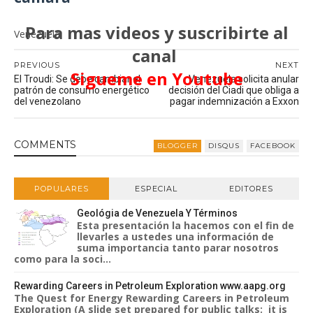
Para mas videos y suscribirte al
Venezuela
canal
PREVIOUS
NEXT
Sigueme en Youtube
El Troudi: Se debe cambiar el
Venezuela solicita anular
patrón de consumo energético
decisión del Ciadi que obliga a
del venezolano
pagar indemnización a Exxon
COMMENT
S
BLOGGER
DISQUS
FACEBOOK
POPULARES
ESPECIAL
EDITORES
Geológia de Venezuela Y Términos
Esta presentación la hacemos con el fin de
llevarles a ustedes una información de
suma importancia tanto parar nosotros
como para la soci...
Rewarding Careers in Petroleum Exploration www.aapg.org
The Quest for Energy Rewarding Careers in Petroleum
Exploration (A slide set prepared for public talks: it is