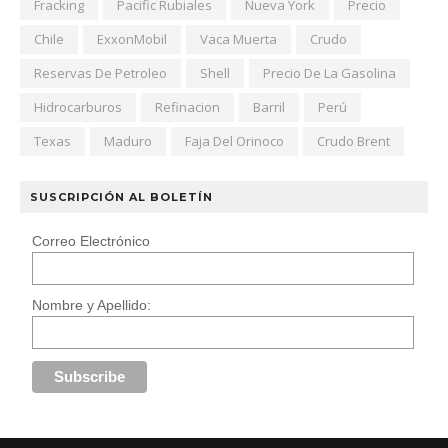
Fracking
Pacific Rubiales
Nueva York
Precio
Chile
ExxonMobil
Vaca Muerta
Crudo
Reservas De Petroleo
Shell
Precio De La Gasolina
Hidrocarburos
Refinacion
Barril
Perú
Texas
Maduro
Faja Del Orinoco
Crudo Brent
SUSCRIPCIÓN AL BOLETÍN
Correo Electrónico
Nombre y Apellido: