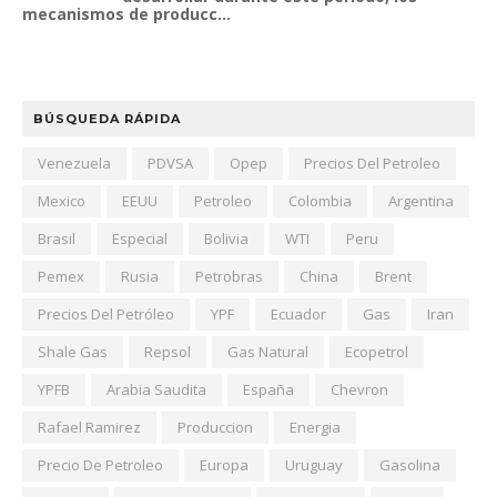
mecanismos de producc...
BÚSQUEDA RÁPIDA
Venezuela
PDVSA
Opep
Precios Del Petroleo
Mexico
EEUU
Petroleo
Colombia
Argentina
Brasil
Especial
Bolivia
WTI
Peru
Pemex
Rusia
Petrobras
China
Brent
Precios Del Petróleo
YPF
Ecuador
Gas
Iran
Shale Gas
Repsol
Gas Natural
Ecopetrol
YPFB
Arabia Saudita
España
Chevron
Rafael Ramirez
Produccion
Energia
Precio De Petroleo
Europa
Uruguay
Gasolina