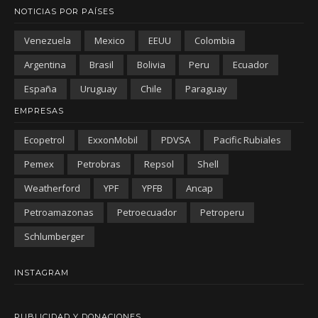
NOTICIAS POR PAÍSES
Venezuela
Mexico
EEUU
Colombia
Argentina
Brasil
Bolivia
Peru
Ecuador
España
Uruguay
Chile
Paraguay
EMPRESAS
Ecopetrol
ExxonMobil
PDVSA
Pacific Rubiales
Pemex
Petrobras
Repsol
Shell
Weatherford
YPF
YPFB
Ancap
Petroamazonas
Petroecuador
Petroperu
Schlumberger
INSTAGRAM
PUBLICIDAD Y DONACIONES