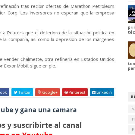
 refinación tras recibir ofertas de Marathon Petroleum
tier Corp. Los inversores no esperan que la empresa
pri
téc
 a Reuters que el deterioro de la situación política en
de la compañía, así como la depresión de los márgenes
de vender Chalmette, otra refinería en Estados Unidos
tem
r ExxonMobil, sigue en pie.
per
ook
Twitter
Google+
Pinterest
Linkedin
B
ube y gana una camara
V
P
s y suscribirte al canal
P
me en Youtube