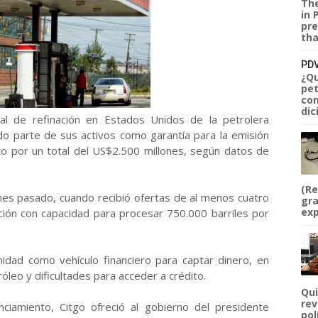
The
in 
pre
tha
PDV
¿Qu
pet
com
dic
ial de refinación en Estados Unidos de la petrolera
do parte de sus activos como garantía para la emisión
to por un total del US$2.500 millones, según datos de
(Re
mes pasado, cuando recibió ofertas de al menos cuatro
gra
exp
ción con capacidad para procesar 750.000 barriles por
nidad como vehículo financiero para captar dinero, en
róleo y dificultades para acceder a crédito.
Qui
rev
ciamiento, Citgo ofreció al gobierno del presidente
pol