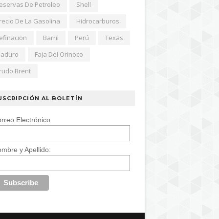
eservas De Petroleo
Shell
recio De La Gasolina
Hidrocarburos
efinacion
Barril
Perú
Texas
aduro
Faja Del Orinoco
rudo Brent
USCRIPCIÓN AL BOLETÍN
rreo Electrónico
mbre y Apellido: