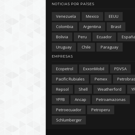
NOTICIAS POR PAÍSES
Venezuela
Mexico
EEUU
Colombia
Argentina
Brasil
Bolivia
Peru
Ecuador
Españ
Uruguay
Chile
Paraguay
EMPRESAS
Ecopetrol
ExxonMobil
PDVSA
Pacific Rubiales
Pemex
Petrobra
Repsol
Shell
Weatherford
Y
YPFB
Ancap
Petroamazonas
Petroecuador
Petroperu
Schlumberger