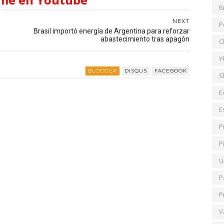
B
NEXT
P
Brasil importó energía de Argentina para reforzar
abastecimiento tras apagón
C
Y
BLOGGER
DISQUS
FACEBOOK
S
E
E
P
P
U
P
P
V