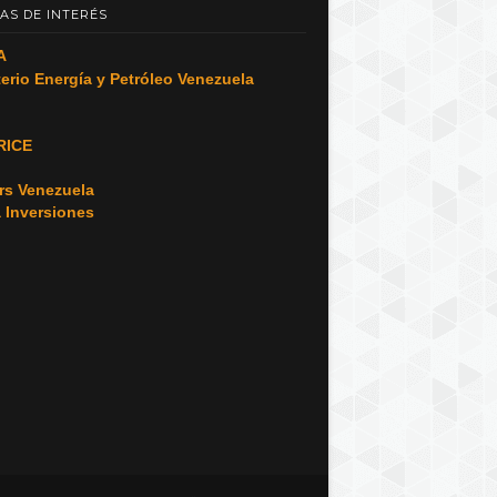
AS DE INTERÉS
A
terio Energía y Petróleo Venezuela
RICE
o
rs Venezuela
a Inversiones