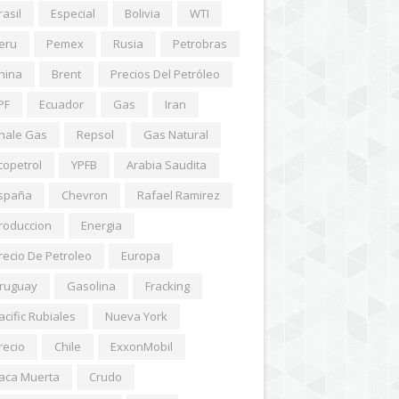
rasil
Especial
Bolivia
WTI
eru
Pemex
Rusia
Petrobras
hina
Brent
Precios Del Petróleo
PF
Ecuador
Gas
Iran
hale Gas
Repsol
Gas Natural
copetrol
YPFB
Arabia Saudita
spaña
Chevron
Rafael Ramirez
roduccion
Energia
recio De Petroleo
Europa
ruguay
Gasolina
Fracking
acific Rubiales
Nueva York
recio
Chile
ExxonMobil
aca Muerta
Crudo