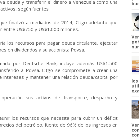
va deuda y transferir el dinero a Venezuela como una
bue
 activos, según fuentes.
 que finalizó a mediados de 2014, Citgo adelantó que
por entre US$750 y US$1.000 millones.
Ven
gob
ía los recursos para pagar deuda circulante, ejecutar
num
es en dividendos a su accionista Pdvsa.
onada por Deutsche Bank, incluye además US$1.500
ransferido a Pdvsa. Citgo se compromete a crear una
 intereses y mantener una relación deuda/capital por
los
uti
exa
a operación sus activos de transporte, despacho y
eunir los recursos que necesita para cubrir un déficit
 precios del petróleo, fuente de 96% de los ingresos en
Ven
com
com