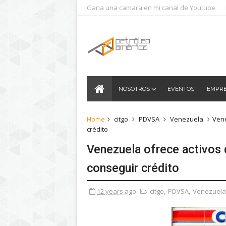
Gana una camara en mi canal de Youtube
NOSOTROS
EVENTOS
EMPR
Home
citgo
PDVSA
Venezuela
Vene
crédito
Venezuela ofrece activos 
conseguir crédito
12 years ago
citgo
,
PDVSA
,
Venezuela