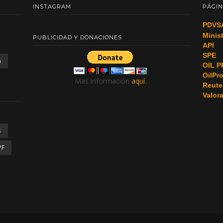
INSTAGRAM
PÁGIN
PDVS
Minis
PUBLICIDAD Y DONACIONES
API
SPE
a
OIL P
OilPr
Mas información
aquí
.
Reute
Valor
s
PF