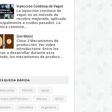
Inyección Continua de Vapor
La inyección continua de
vapor es un método de
recobro mejorado, aplicado
ncipalmente a crudos pesados. La
nica consiste...
(sin título)
Clase 2 Mecanismos de
producción: Ver video
introductorio. Entre los
as a desarrollar durante este
iodo, los mecanismos de producc...
ÚSQUEDA RÁPIDA
enezuela
PDVSA
Opep
recios Del Petroleo
Mexico
EEUU
etroleo
Colombia
Argentina