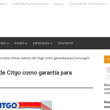
Inicio
Publicidad y Donaciones
Equipo
Documental "El Petróleo"
ESAS
PAISES
ESPECIALES
CONTACTO
zuela ofrece activos de Citgo como garantía para conseguir
P
de Citgo como garantía para
lle
sum
com
Rew
www