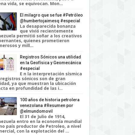
na vida, se equivocan. Mon...
El milagro que se fue #Petróleo
@humbertojaimesq #especial
La desaparecida bonanza
que vivió recientemente
ezuela permitió soñar a los creativos
ernantes, quienes prometieron
erosos y mill...
Registros Sónicos una utilidad
en la Geofísica y Geomecánica
#especial
E n la interpretación sísmica
 registros sónicos son de gran
lidad, ya que muestran la ubicación
cta en profundidad de las i...
100 años de historia petrolera
venezolana #Resumen por
@elmundomovil
El 31 de Julio de 1914,
ezuela entro en la economía mundial
o país productor de Petroleo, a nivel
ercial, con la explotación del ...