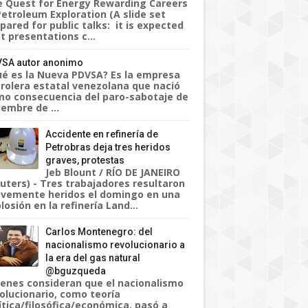
 Quest for Energy Rewarding Careers
Petroleum Exploration (A slide set
pared for public talks: it is expected
t presentations c...
SA autor anonimo
é es la Nueva PDVSA? Es la empresa
rolera estatal venezolana que nació
o consecuencia del paro-sabotaje de
iembre de ...
Accidente en refinería de
Petrobras deja tres heridos
graves, protestas
Jeb Blount / RÍO DE JANEIRO
uters) - Tres trabajadores resultaron
vemente heridos el domingo en una
losión en la refinería Land...
Carlos Montenegro: del
nacionalismo revolucionario a
la era del gas natural
@bguzqueda
enes consideran que el nacionalismo
olucionario, como teoría
ítica/filosófica/económica, pasó a