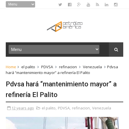
Home
el palito
PDVSA
refinacion
Venezuela
Pdvsa
hará “mantenimiento mayor” a refinería El Palito
Pdvsa hará “mantenimiento mayor” a
refinería El Palito
12 years ago
el palito
,
PDVSA
,
refinacion
,
Venezuela