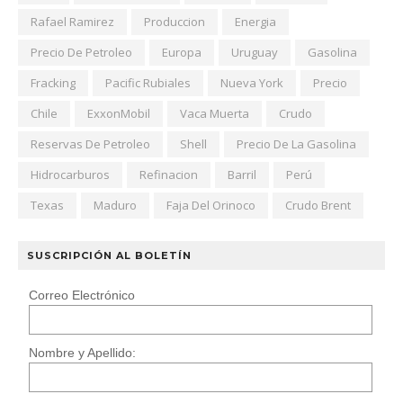
Rafael Ramirez
Produccion
Energia
Precio De Petroleo
Europa
Uruguay
Gasolina
Fracking
Pacific Rubiales
Nueva York
Precio
Chile
ExxonMobil
Vaca Muerta
Crudo
Reservas De Petroleo
Shell
Precio De La Gasolina
Hidrocarburos
Refinacion
Barril
Perú
Texas
Maduro
Faja Del Orinoco
Crudo Brent
SUSCRIPCIÓN AL BOLETÍN
Correo Electrónico
Nombre y Apellido: