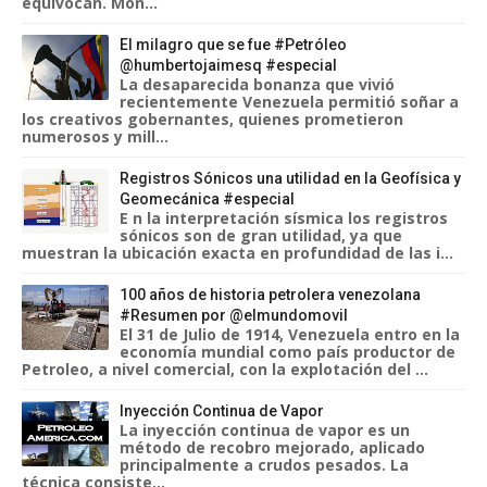
equivocan. Mon...
El milagro que se fue #Petróleo
@humbertojaimesq #especial
La desaparecida bonanza que vivió
recientemente Venezuela permitió soñar a
los creativos gobernantes, quienes prometieron
numerosos y mill...
Registros Sónicos una utilidad en la Geofísica y
Geomecánica #especial
E n la interpretación sísmica los registros
sónicos son de gran utilidad, ya que
muestran la ubicación exacta en profundidad de las i...
100 años de historia petrolera venezolana
#Resumen por @elmundomovil
El 31 de Julio de 1914, Venezuela entro en la
economía mundial como país productor de
Petroleo, a nivel comercial, con la explotación del ...
Inyección Continua de Vapor
La inyección continua de vapor es un
método de recobro mejorado, aplicado
principalmente a crudos pesados. La
técnica consiste...