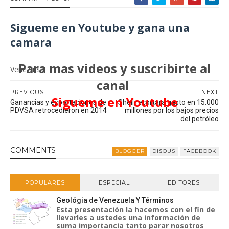
Sigueme en Youtube y gana una
camara
Para mas videos y suscribirte al
Venezuela
canal
PREVIOUS
NEXT
Sigueme en Youtube
Ganancias y exportaciones de
Shell recortará gasto en 15.000
PDVSA retrocedieron en 2014
millones por los bajos precios
del petróleo
COMMENT
S
BLOGGER
DISQUS
FACEBOOK
POPULARES
ESPECIAL
EDITORES
Geológia de Venezuela Y Términos
Esta presentación la hacemos con el fin de
llevarles a ustedes una información de
suma importancia tanto parar nosotros