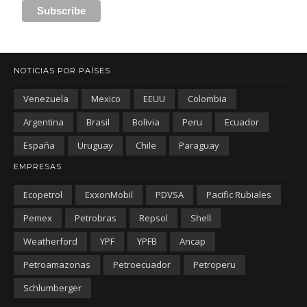
NOTICIAS POR PAÍSES
Venezuela
Mexico
EEUU
Colombia
Argentina
Brasil
Bolivia
Peru
Ecuador
España
Uruguay
Chile
Paraguay
EMPRESAS
Ecopetrol
ExxonMobil
PDVSA
Pacific Rubiales
Pemex
Petrobras
Repsol
Shell
Weatherford
YPF
YPFB
Ancap
Petroamazonas
Petroecuador
Petroperu
Schlumberger