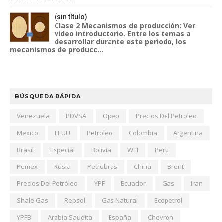
(sin título)
Clase 2 Mecanismos de producción: Ver
video introductorio. Entre los temas a
desarrollar durante este periodo, los
mecanismos de producc...
BÚSQUEDA RÁPIDA
Venezuela
PDVSA
Opep
Precios Del Petroleo
Mexico
EEUU
Petroleo
Colombia
Argentina
Brasil
Especial
Bolivia
WTI
Peru
Pemex
Rusia
Petrobras
China
Brent
Precios Del Petróleo
YPF
Ecuador
Gas
Iran
Shale Gas
Repsol
Gas Natural
Ecopetrol
YPFB
Arabia Saudita
España
Chevron