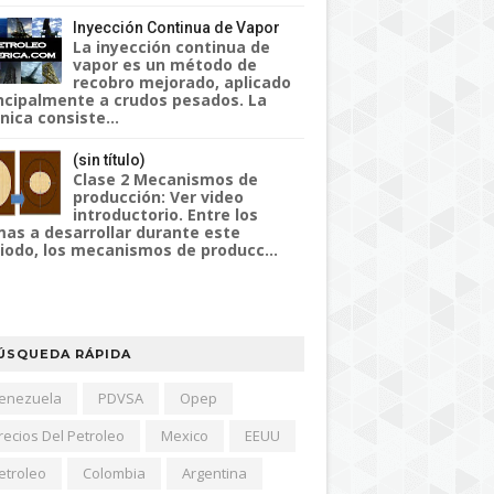
Inyección Continua de Vapor
La inyección continua de
vapor es un método de
recobro mejorado, aplicado
ncipalmente a crudos pesados. La
nica consiste...
(sin título)
Clase 2 Mecanismos de
producción: Ver video
introductorio. Entre los
as a desarrollar durante este
iodo, los mecanismos de producc...
ÚSQUEDA RÁPIDA
enezuela
PDVSA
Opep
recios Del Petroleo
Mexico
EEUU
etroleo
Colombia
Argentina