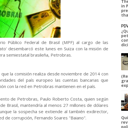
The
in 
pre
tha
PDV
¿Qu
pet
com
io Público Federal de Brasil (MPF) al cargo de las
dic
Jato' desembarcó este lunes en Suiza con la misión de
era semiestatal brasileña, Petrobras.
o que la comisión realiza desde noviembre de 2014 con
(Re
toridades del país europeo las cuentas bancarias que
gra
exp
ión con la red en Petrobras mantienen en el país.
miento de Petrobras, Paulo Roberto Costa, quien según
l de Brasil, mantendría al menos 27 millones de dólares
aunque la sospecha se extiende al también exdirector,
red de corrupción, Fernando Soares "Baiano".
Qui
rev
pol