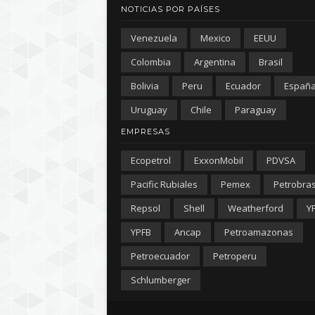
NOTICIAS POR PAÍSES
Venezuela
Mexico
EEUU
Colombia
Argentina
Brasil
Bolivia
Peru
Ecuador
Españ
Uruguay
Chile
Paraguay
EMPRESAS
Ecopetrol
ExxonMobil
PDVSA
Pacific Rubiales
Pemex
Petrobra
Repsol
Shell
Weatherford
Y
YPFB
Ancap
Petroamazonas
Petroecuador
Petroperu
Schlumberger