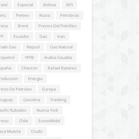
rasil
Especial
Bolivia
WTI
eru
Pemex
Rusia
Petrobras
hina
Brent
Precios Del Petróleo
PF
Ecuador
Gas
Iran
hale Gas
Repsol
Gas Natural
copetrol
YPFB
Arabia Saudita
spaña
Chevron
Rafael Ramirez
roduccion
Energia
recio De Petroleo
Europa
ruguay
Gasolina
Fracking
acific Rubiales
Nueva York
recio
Chile
ExxonMobil
aca Muerta
Crudo