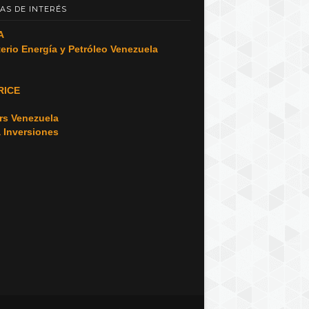
AS DE INTERÉS
A
terio Energía y Petróleo Venezuela
RICE
o
rs Venezuela
a Inversiones