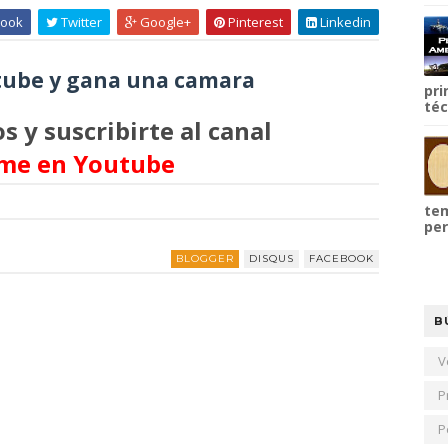
ook
Twitter
Google+
Pinterest
Linkedin
ube y gana una camara
pri
téc
s y suscribirte al canal
me en Youtube
tem
per
BLOGGER
DISQUS
FACEBOOK
B
V
P
P