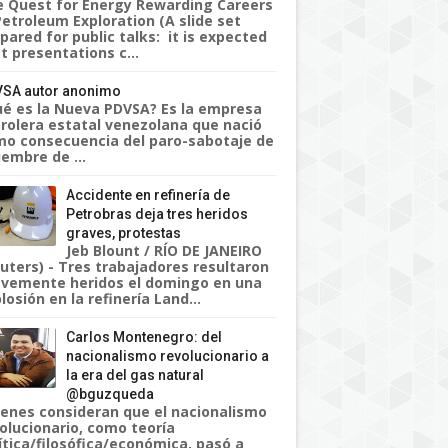
 Quest for Energy Rewarding Careers
Petroleum Exploration (A slide set
pared for public talks: it is expected
t presentations c...
SA autor anonimo
é es la Nueva PDVSA? Es la empresa
rolera estatal venezolana que nació
o consecuencia del paro-sabotaje de
iembre de ...
Accidente en refinería de
Petrobras deja tres heridos
graves, protestas
Jeb Blount / RÍO DE JANEIRO
uters) - Tres trabajadores resultaron
vemente heridos el domingo en una
losión en la refinería Land...
Carlos Montenegro: del
nacionalismo revolucionario a
la era del gas natural
@bguzqueda
enes consideran que el nacionalismo
olucionario, como teoría
ítica/filosófica/económica, pasó a