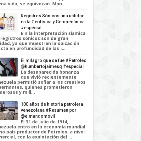
na vida, se equivocan. Mon...
Registros Sónicos una utilidad
en la Geofísica y Geomecánica
#especial
E n la interpretación sísmica
 registros sónicos son de gran
lidad, ya que muestran la ubicación
cta en profundidad de las i...
El milagro que se fue #Petróleo
@humbertojaimesq #especial
La desaparecida bonanza
que vivió recientemente
ezuela permitió soñar a los creativos
ernantes, quienes prometieron
erosos y mill...
100 años de historia petrolera
venezolana #Resumen por
@elmundomovil
El 31 de Julio de 1914,
ezuela entro en la economía mundial
o país productor de Petroleo, a nivel
ercial, con la explotación del ...