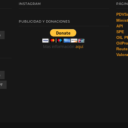
INSTAGRAM
PÁGIN
PDVS
Minis
PUBLICIDAD Y DONACIONES
API
SPE
a
OIL P
OilPr
Mas información
aquí
.
Reute
Valor
s
PF