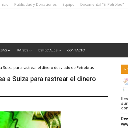
Inicio
Publicidad y Donaciones
Equipo
Documental "El Petróleo"
ESAS
PAISES
ESPECIALES
CONTACTO
a a Suiza para rastrear el dinero desviado de Petrobras
P
sa a Suiza para rastrear el dinero
lle
sum
com
Rew
www