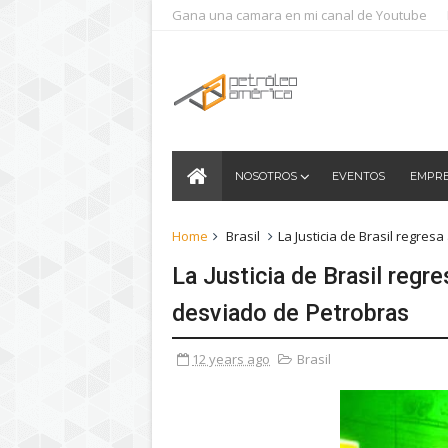
Gana una camara en mi canal de Youtube
NOSOTROS
EVENTOS
EMPR
Home
Brasil
La Justicia de Brasil regres
La Justicia de Brasil regre
desviado de Petrobras
12 years ago
Brasil