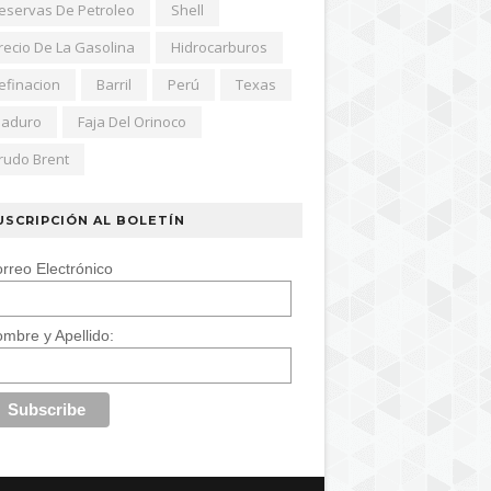
eservas De Petroleo
Shell
recio De La Gasolina
Hidrocarburos
efinacion
Barril
Perú
Texas
aduro
Faja Del Orinoco
rudo Brent
USCRIPCIÓN AL BOLETÍN
rreo Electrónico
mbre y Apellido: