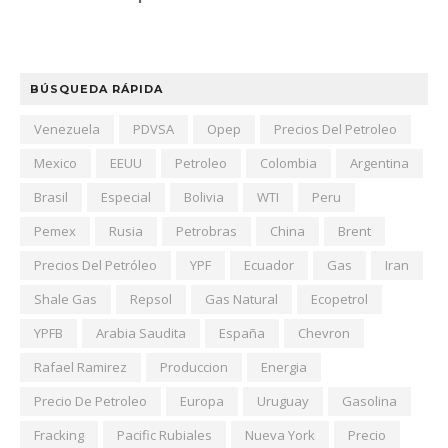
BÚSQUEDA RÁPIDA
Venezuela
PDVSA
Opep
Precios Del Petroleo
Mexico
EEUU
Petroleo
Colombia
Argentina
Brasil
Especial
Bolivia
WTI
Peru
Pemex
Rusia
Petrobras
China
Brent
Precios Del Petróleo
YPF
Ecuador
Gas
Iran
Shale Gas
Repsol
Gas Natural
Ecopetrol
YPFB
Arabia Saudita
España
Chevron
Rafael Ramirez
Produccion
Energia
Precio De Petroleo
Europa
Uruguay
Gasolina
Fracking
Pacific Rubiales
Nueva York
Precio