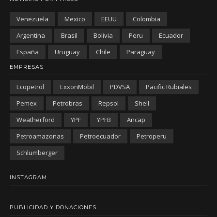
Venezuela
Mexico
EEUU
Colombia
Argentina
Brasil
Bolivia
Peru
Ecuador
España
Uruguay
Chile
Paraguay
EMPRESAS
Ecopetrol
ExxonMobil
PDVSA
Pacific Rubiales
Pemex
Petrobras
Repsol
Shell
Weatherford
YPF
YPFB
Ancap
Petroamazonas
Petroecuador
Petroperu
Schlumberger
INSTAGRAM
PUBLICIDAD Y DONACIONES