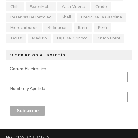
Chile
ExxonMobil
Vaca Muerta
Crudo
Reservas De Petroleo
Shell
Precio De La Gasolina
Hidrocarburos
Refinacion
Barril
Perú
Texas
Maduro
Faja Del Orinoco
Crudo Brent
SUSCRIPCIÓN AL BOLETÍN
Correo Electrónico
Nombre y Apellido:
NOTICIAS POR PAÍSES