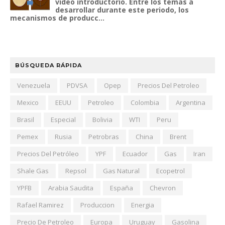
video introductorio. Entre los temas a
desarrollar durante este periodo, los
mecanismos de producc...
BÚSQUEDA RÁPIDA
Venezuela
PDVSA
Opep
Precios Del Petroleo
Mexico
EEUU
Petroleo
Colombia
Argentina
Brasil
Especial
Bolivia
WTI
Peru
Pemex
Rusia
Petrobras
China
Brent
Precios Del Petróleo
YPF
Ecuador
Gas
Iran
Shale Gas
Repsol
Gas Natural
Ecopetrol
YPFB
Arabia Saudita
España
Chevron
Rafael Ramirez
Produccion
Energia
Precio De Petroleo
Europa
Uruguay
Gasolina