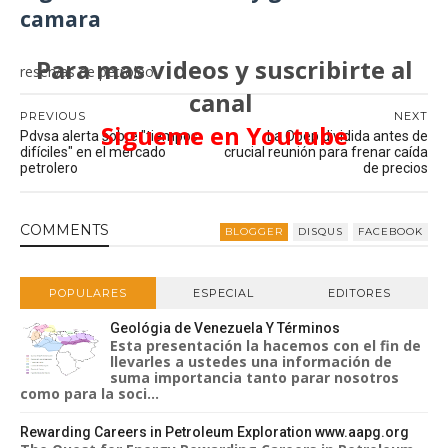
camara
Para mas videos y suscribirte al
reservas de petroleo
canal
PREVIOUS
NEXT
Sigueme en Youtube
Pdvsa alerta sobre "tiempos
La Opep dividida antes de
difíciles" en el mercado
crucial reunión para frenar caída
petrolero
de precios
COMMENT
S
BLOGGER
DISQUS
FACEBOOK
POPULARES
ESPECIAL
EDITORES
Geológia de Venezuela Y Términos
Esta presentación la hacemos con el fin de
llevarles a ustedes una información de
suma importancia tanto parar nosotros
como para la soci...
Rewarding Careers in Petroleum Exploration www.aapg.org