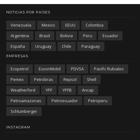
NOTICIAS POR PAÍSES
Venezuela
Mexico
EEUU
Colombia
Argentina
Brasil
Bolivia
Peru
Ecuador
España
Uruguay
Chile
Paraguay
EMPRESAS
Ecopetrol
ExxonMobil
PDVSA
Pacific Rubiales
Pemex
Petrobras
Repsol
Shell
Weatherford
YPF
YPFB
Ancap
Petroamazonas
Petroecuador
Petroperu
Schlumberger
INSTAGRAM