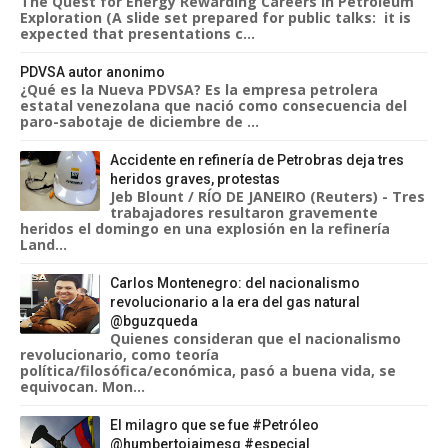
The Quest for Energy Rewarding Careers in Petroleum
Exploration (A slide set prepared for public talks: it is
expected that presentations c...
PDVSA autor anonimo
¿Qué es la Nueva PDVSA? Es la empresa petrolera
estatal venezolana que nació como consecuencia del
paro-sabotaje de diciembre de ...
Accidente en refinería de Petrobras deja tres
heridos graves, protestas
Jeb Blount / RÍO DE JANEIRO (Reuters) - Tres
trabajadores resultaron gravemente
heridos el domingo en una explosión en la refinería
Land...
Carlos Montenegro: del nacionalismo
revolucionario a la era del gas natural
@bguzqueda
Quienes consideran que el nacionalismo
revolucionario, como teoría
política/filosófica/económica, pasó a buena vida, se
equivocan. Mon...
El milagro que se fue #Petróleo
@humbertojaimesq #especial