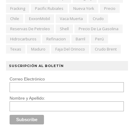
Fracking
Pacific Rubiales
Nueva York
Precio
Chile
ExxonMobil
Vaca Muerta
Crudo
Reservas De Petroleo
Shell
Precio De La Gasolina
Hidrocarburos
Refinacion
Barril
Perú
Texas
Maduro
Faja Del Orinoco
Crudo Brent
SUSCRIPCIÓN AL BOLETÍN
Correo Electrónico
Nombre y Apellido: