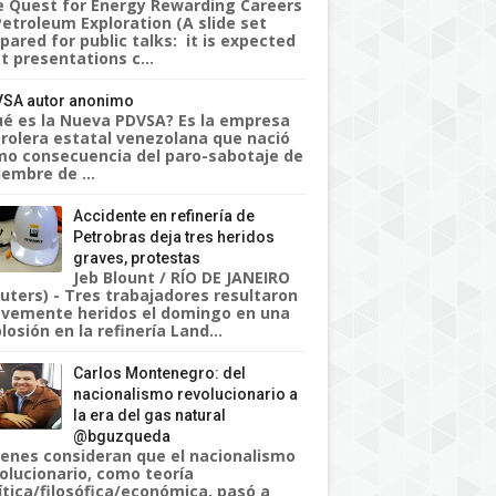
 Quest for Energy Rewarding Careers
Petroleum Exploration (A slide set
pared for public talks: it is expected
t presentations c...
SA autor anonimo
é es la Nueva PDVSA? Es la empresa
rolera estatal venezolana que nació
o consecuencia del paro-sabotaje de
iembre de ...
Accidente en refinería de
Petrobras deja tres heridos
graves, protestas
Jeb Blount / RÍO DE JANEIRO
uters) - Tres trabajadores resultaron
vemente heridos el domingo en una
losión en la refinería Land...
Carlos Montenegro: del
nacionalismo revolucionario a
la era del gas natural
@bguzqueda
enes consideran que el nacionalismo
olucionario, como teoría
ítica/filosófica/económica, pasó a