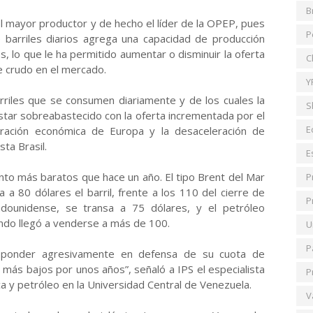
B
l mayor productor y de hecho el líder de la OPEP, pues
P
e barriles diarios agrega una capacidad de producción
, lo que le ha permitido aumentar o disminuir la oferta
C
e crudo en el mercado.
Y
rriles que se consumen diariamente y de los cuales la
S
star sobreabastecido con la oferta incrementada por el
E
peración económica de Europa y la desaceleración de
ta Brasil.
E
nto más baratos que hace un año. El tipo Brent del Mar
P
 a 80 dólares el barril, frente a los 110 del cierre de
P
dounidense, se transa a 75 dólares, y el petróleo
ndo llegó a venderse a más de 100.
U
P
responder agresivamente en defensa de su cuota de
s más bajos por unos años”, señaló a IPS el especialista
P
 y petróleo en la Universidad Central de Venezuela.
V