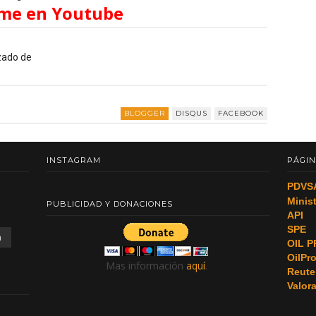
me en Youtube
zado de
BLOGGER
DISQUS
FACEBOOK
INSTAGRAM
PÁGIN
PDVS
Minis
PUBLICIDAD Y DONACIONES
API
SPE
a
OIL P
OilPr
Mas información
aquí
.
Reute
Valor