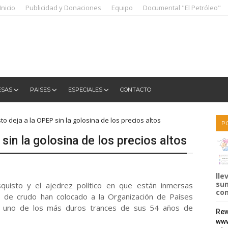
Inicio
Publicidad y Donaciones
Equipo
Documental "El Petróleo"
ESAS
PAISES
ESPECIALES
CONTACTO
sto deja a la OPEP sin la golosina de los precios altos
P
sin la golosina de los precios altos
lle
sum
quisto y el ajedrez político en que están inmersas
com
 de crudo han colocado a la Organización de Países
 uno de los más duros trances de sus 54 años de
Rew
www