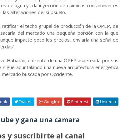
tes de agua y a la inyección de químicos contaminantes
 las alteraciones del subsuelo.
a ratificar el techo grupal de producción de la OPEP, de
ue sacaría del mercado una pequeña porción con la que
unque impacte poco los precios, enviaría una señal de
uerdas”.
ervó Habalián, enfrente de una OPEP asaeteada por sus
se sigue apuntalando una nueva arquitectura energética
el mercado buscada por Occidente.
ook
Twitter
Google+
Pinterest
Linkedin
ube y gana una camara
s y suscribirte al canal