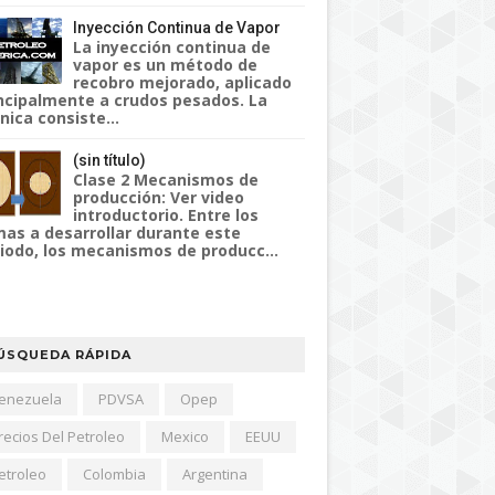
Inyección Continua de Vapor
La inyección continua de
vapor es un método de
recobro mejorado, aplicado
ncipalmente a crudos pesados. La
nica consiste...
(sin título)
Clase 2 Mecanismos de
producción: Ver video
introductorio. Entre los
as a desarrollar durante este
iodo, los mecanismos de producc...
ÚSQUEDA RÁPIDA
enezuela
PDVSA
Opep
recios Del Petroleo
Mexico
EEUU
etroleo
Colombia
Argentina