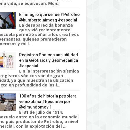
na vida, se equivocan. Mon...
El milagro que se fue #Petróleo
@humbertojaimesq #especial
La desaparecida bonanza
que vivió recientemente
ezuela permitió soñar a los creativos
ernantes, quienes prometieron
erosos y mill...
Registros Sónicos una utilidad
en la Geofísica y Geomecánica
#especial
E n la interpretación sísmica
 registros sónicos son de gran
lidad, ya que muestran la ubicación
cta en profundidad de las i...
100 años de historia petrolera
venezolana #Resumen por
@elmundomovil
El 31 de Julio de 1914,
ezuela entro en la economía mundial
o país productor de Petroleo, a nivel
ercial, con la explotación del ...