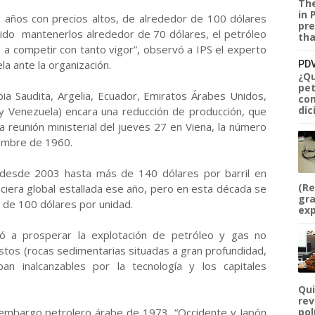
The
in 
 años con precios altos, de alrededor de 100 dólares
pre
sabido mantenerlos alrededor de 70 dólares, el petróleo
tha
 a competir con tanto vigor”, observó a IPS el experto
a ante la organización.
PDV
¿Qu
pet
ia Saudita, Argelia, Ecuador, Emiratos Árabes Unidos,
com
dic
ar y Venezuela) encara una reducción de producción, que
la reunión ministerial del jueves 27 en Viena, la número
embre de 1960.
 desde 2003 hasta más de 140 dólares por barril en
(Re
nciera global estallada ese año, pero en esta década se
gra
 de 100 dólares por unidad.
exp
ó a prosperar la explotación de petróleo y gas no
stos (rocas sedimentarias situadas a gran profundidad,
ban inalcanzables por la tecnología y los capitales
Qui
rev
y embargo petrolero árabe de 1973, “Occidente y Japón
pol