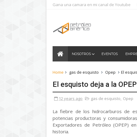
Gana una camara en mi canal de Youtube
NOSOTROS
EVENTOS
EMPR
Home
gas de esquisto
Opep
El esqui
El esquisto deja a la OPEP 
12 years ago
gas de esquisto
,
Opep
La fiebre de los hidrocarburos de es
potencias productoras y consumidoras
Exportadores de Petróleo (OPEP) en
historia.