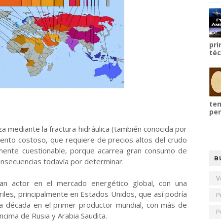
pri
téc
tem
per
za mediante la fractura hidráulica (también conocida por
miento costoso, que requiere de precios altos del crudo
lmente cuestionable, porque acarrea gran consumo de
B
nsecuencias todavía por determinar.
V
an actor en el mercado energético global, con una
riles, principalmente en Estados Unidos, que así podría
P
ta década en el primer productor mundial, con más de
P
encima de Rusia y Arabia Saudita.