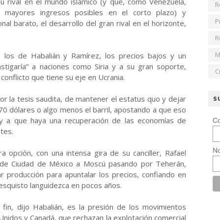
 su rival en el mundo islámico (y que, como Venezuela,
R
s mayores ingresos posibles en el corto plazo) y
P
al barato, el desarrollo del gran rival en el horizonte,
R
M
 los de Habalián y Ramírez, los precios bajos y un
tigaría” a naciones como Siria y a su gran soporte,
C
conflicto que tiene su eje en Ucrania.
r la tesis saudita, de mantener el estatus quo y dejar
S
70 dólares o algo menos el barril, apostando a que eso
o y a que haya una recuperación de las economías de
Co
tes.
No
 opción, con una intensa gira de su canciller, Rafael
esde Ciudad de México a Moscú pasando por Teherán,
ar producción para apuntalar los precios, confiando en
 esquisto languidezca en pocos años.
in, dijo Habalián, es la presión de los movimientos
Unidos y Canadá, que rechazan la explotación comercial