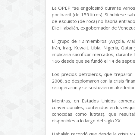
La OPEP “se engolosinó durante varios
por barril (de 159 litros). Si hubiese 
de esquisto (de roca) no habría entrado
Elie Habalián, exgobernador de Venezuel
El grupo de 12 miembros (Angola, Arab
Irán, Iraq, Kuwait, Libia, Nigeria, Qat
implicaría sacrificar mercados, durante 
166 desde que se fundó el 14 de septi
Los precios petroleros, que treparon
2008, se desplomaron con la crisis fina
recuperaron y se sostuvieron alrededor
Mientras, en Estados Unidos comenz
convencionales, contenidos en los esqui
conocidas como lutitas), que resulta
disponibles a lo largo del siglo XX.
Habalián recordó que desde la crisis 