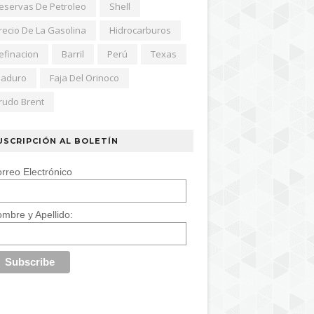
eservas De Petroleo
Shell
recio De La Gasolina
Hidrocarburos
efinacion
Barril
Perú
Texas
aduro
Faja Del Orinoco
rudo Brent
USCRIPCIÓN AL BOLETÍN
rreo Electrónico
mbre y Apellido: