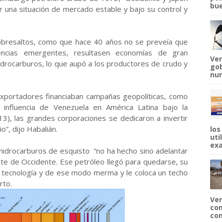
bue
r una situación de mercado estable y bajo su control y
sobresaltos, como que hace 40 años no se preveía que
encias emergentes, resultasen economías de gran
Ven
drocarburos, lo que aupó a los productores de crudo y
gob
num
 exportadores financiaban campañas geopolíticas, como
 influencia de Venezuela en América Latina bajo la
), las grandes corporaciones se dedicaron a invertir
o”, dijo Habalián.
los
uti
exa
 hidrocarburos de esquisto “no ha hecho sino adelantar
te de Occidente. Ese petróleo llegó para quedarse, su
a tecnología y de ese modo merma y le coloca un techo
rto.
Ven
com
com