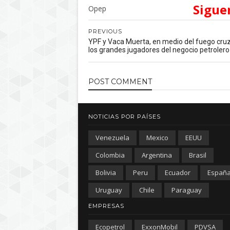
Sigue
Opep
PREVIOUS
YPF y Vaca Muerta, en medio del fuego cru
los grandes jugadores del negocio petrolero
POST
COMMENT
NOTICIAS POR PAÍSES
Venezuela
Mexico
EEUU
Colombia
Argentina
Brasil
Bolivia
Peru
Ecuador
Españ
Uruguay
Chile
Paraguay
EMPRESAS
Ecopetrol
ExxonMobil
PDVSA