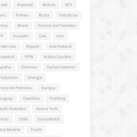
rasil
Especial
Bolivia
WTI
eru
Pemex
Rusia
Petrobras
hina
Brent
Precios Del Petróleo
PF
Ecuador
Gas
Iran
hale Gas
Repsol
Gas Natural
copetrol
YPFB
Arabia Saudita
spaña
Chevron
Rafael Ramirez
roduccion
Energia
recio De Petroleo
Europa
ruguay
Gasolina
Fracking
acific Rubiales
Nueva York
recio
Chile
ExxonMobil
aca Muerta
Crudo