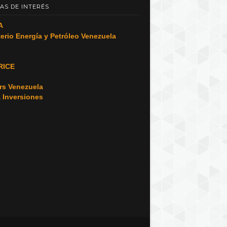
AS DE INTERÉS
A
terio Energía y Petróleo Venezuela
RICE
o
rs Venezuela
a Inversiones