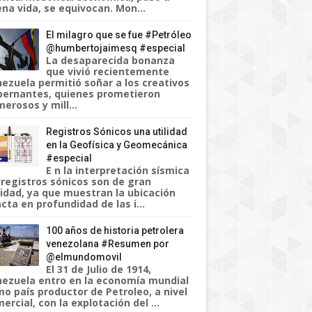
na vida, se equivocan. Mon...
El milagro que se fue #Petróleo
@humbertojaimesq #especial
La desaparecida bonanza
que vivió recientemente
ezuela permitió soñar a los creativos
ernantes, quienes prometieron
erosos y mill...
Registros Sónicos una utilidad
en la Geofísica y Geomecánica
#especial
E n la interpretación sísmica
 registros sónicos son de gran
lidad, ya que muestran la ubicación
cta en profundidad de las i...
100 años de historia petrolera
venezolana #Resumen por
@elmundomovil
El 31 de Julio de 1914,
ezuela entro en la economía mundial
o país productor de Petroleo, a nivel
ercial, con la explotación del ...