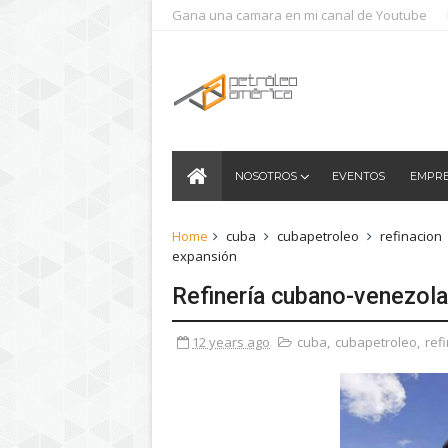
Gana una camara en mi canal de Youtube
NOSOTROS
EVENTOS
EMPR
Home
cuba
cubapetroleo
refinacion
expansión
Refinería cubano-venezola
12 years ago
cuba
,
cubapetroleo
,
ref