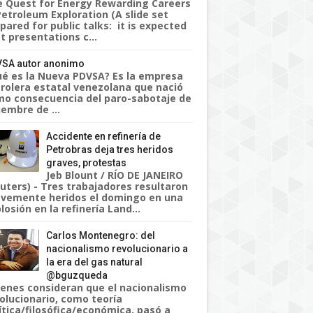
 Quest for Energy Rewarding Careers
Petroleum Exploration (A slide set
pared for public talks: it is expected
t presentations c...
SA autor anonimo
é es la Nueva PDVSA? Es la empresa
rolera estatal venezolana que nació
o consecuencia del paro-sabotaje de
iembre de ...
Accidente en refinería de
Petrobras deja tres heridos
graves, protestas
Jeb Blount / RÍO DE JANEIRO
uters) - Tres trabajadores resultaron
vemente heridos el domingo en una
losión en la refinería Land...
Carlos Montenegro: del
nacionalismo revolucionario a
la era del gas natural
@bguzqueda
enes consideran que el nacionalismo
olucionario, como teoría
ítica/filosófica/económica, pasó a