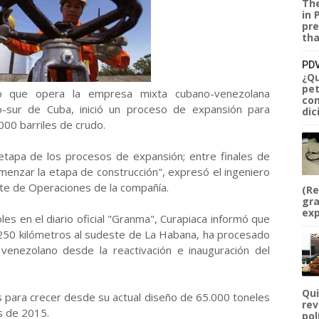
The
in 
pre
tha
PDV
¿Qu
pet
eo que opera la empresa mixta cubano-venezolana
com
ro-sur de Cuba, inició un proceso de expansión para
dic
000 barriles de crudo.
tapa de los procesos de expansión; entre finales de
menzar la etapa de construcción", expresó el ingeniero
e de Operaciones de la compañía.
(Re
gra
exp
es en el diario oficial "Granma", Curapiaca informó que
, 250 kilómetros al sudeste de La Habana, ha procesado
venezolano desde la reactivación e inauguración del
Qui
s para crecer desde su actual diseño de 65.000 toneles
rev
s de 2015.
pol