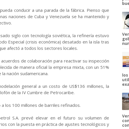
bue
ueda conducir a una parada de la fábrica. Pienso que
manas naciones de Cuba y Venezuela se ha mantenido y
ctivo.
Ven
ado siglo con tecnología soviética, la refinería estuvo
gob
do Especial (crisis económica) desatado en la isla tras
num
 que afectó a todos los sectores locales.
acuerdos de colaboración para reactivar su inspección
blecida de manera oficial la empresa mixta, con un 51%
 la nación sudamericana.
los
uti
exa
odelación general a un costo de US$136 millones, la
olofón de la IV Cumbre de Petrocaribe.
 a los 100 millones de barriles refinados.
Ven
trol S.A. prevé elevar en el futuro su volumen de
com
arios con la puesta en práctica de ajustes tecnológicos y
com