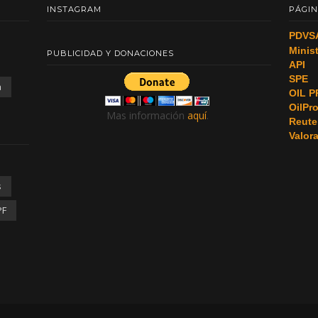
INSTAGRAM
PÁGIN
PDVS
Minis
PUBLICIDAD Y DONACIONES
API
SPE
a
OIL P
OilPr
Mas información
aquí
.
Reute
Valor
s
PF