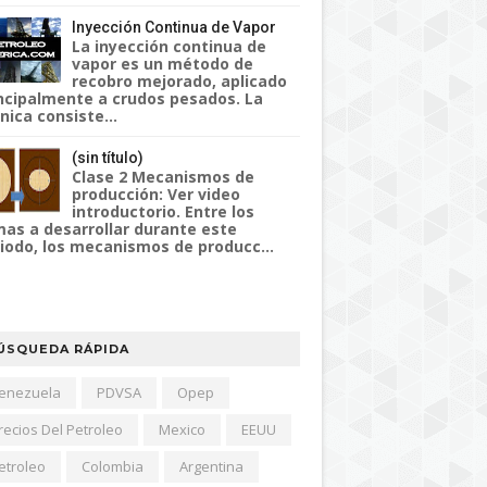
Inyección Continua de Vapor
La inyección continua de
vapor es un método de
recobro mejorado, aplicado
ncipalmente a crudos pesados. La
nica consiste...
(sin título)
Clase 2 Mecanismos de
producción: Ver video
introductorio. Entre los
as a desarrollar durante este
iodo, los mecanismos de producc...
ÚSQUEDA RÁPIDA
enezuela
PDVSA
Opep
recios Del Petroleo
Mexico
EEUU
etroleo
Colombia
Argentina