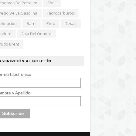
eservas De Petroleo
Shell
recio De La Gasolina
Hidrocarburos
efinacion
Barril
Perú
Texas
aduro
Faja Del Orinoco
rudo Brent
USCRIPCIÓN AL BOLETÍN
rreo Electrónico
mbre y Apellido: