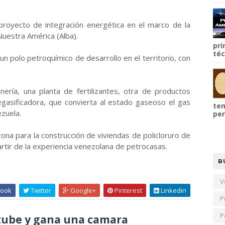
 proyecto de integración energética en el marco de la
Nuestra América (Alba).
pri
téc
 polo petroquímico de desarrollo en el territorio, con
nería, una planta de fertilizantes, otra de productos
regasificadora, que convierta al estado gaseoso el gas
tem
zuela.
per
ona para la construcción de viviendas de policloruro de
partir de la experiencia venezolana de petrocasas.
B
V
ook
Twitter
Google+
Pinterest
Linkedin
P
P
ube y gana una camara