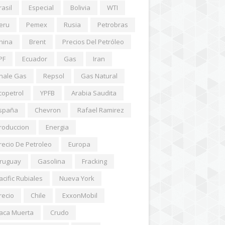
rasil
Especial
Bolivia
WTI
eru
Pemex
Rusia
Petrobras
hina
Brent
Precios Del Petróleo
PF
Ecuador
Gas
Iran
hale Gas
Repsol
Gas Natural
copetrol
YPFB
Arabia Saudita
spaña
Chevron
Rafael Ramirez
roduccion
Energia
recio De Petroleo
Europa
ruguay
Gasolina
Fracking
acific Rubiales
Nueva York
recio
Chile
ExxonMobil
aca Muerta
Crudo