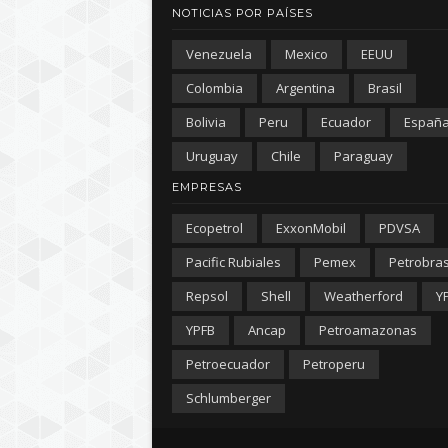
NOTICIAS POR PAÍSES
Venezuela
Mexico
EEUU
Colombia
Argentina
Brasil
Bolivia
Peru
Ecuador
Españ
Uruguay
Chile
Paraguay
EMPRESAS
Ecopetrol
ExxonMobil
PDVSA
Pacific Rubiales
Pemex
Petrobra
Repsol
Shell
Weatherford
Y
YPFB
Ancap
Petroamazonas
Petroecuador
Petroperu
Schlumberger