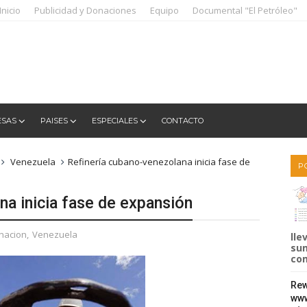
Inicio
Publicidad y Donaciones
Equipo
Documental "El Petróleo"
ESAS
PAISES
ESPECIALES
CONTACTO
Venezuela
Refinería cubano-venezolana inicia fase de
P
na inicia fase de expansión
inacion
,
Venezuela
lle
sum
com
Rew
www