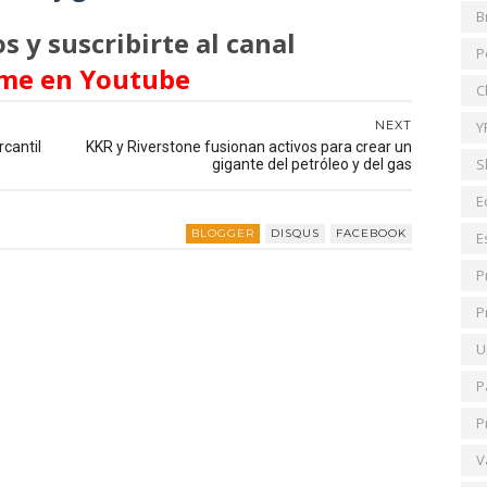
B
s y suscribirte al canal
P
me en Youtube
C
NEXT
Y
cantil
KKR y Riverstone fusionan activos para crear un
S
gigante del petróleo y del gas
E
BLOGGER
DISQUS
FACEBOOK
E
P
P
U
P
P
V