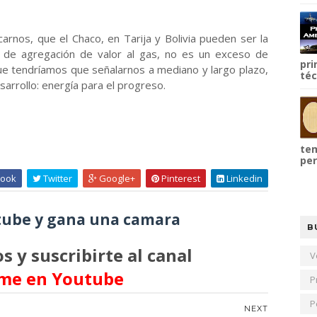
arnos, que el Chaco, en Tarija y Bolivia pueden ser la
a de agregación de valor al gas, no es un exceso de
pri
que tendríamos que señalarnos a mediano y largo plazo,
téc
sarrollo: energía para el progreso.
tem
per
ook
Twitter
Google+
Pinterest
Linkedin
ube y gana una camara
B
s y suscribirte al canal
V
me en Youtube
P
P
NEXT