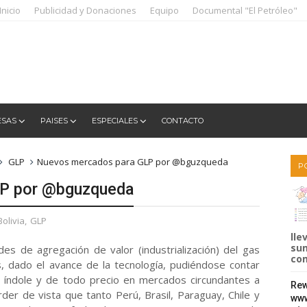
Inicio
Publicidad y Donaciones
Equipo
Documental "El Petróleo"
ESAS
PAISES
ESPECIALES
CONTACTO
GLP
Nuevos mercados para GLP por @bguzqueda
P
LP por @bguzqueda
Bolivia
,
GLP
lle
sum
es de agregación de valor (industrialización) del gas
com
, dado el avance de la tecnología, pudiéndose contar
 índole y de todo precio en mercados circundantes a
Rew
rder de vista que tanto Perú, Brasil, Paraguay, Chile y
www