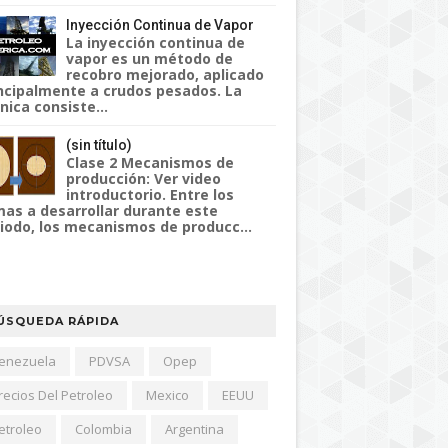
Inyección Continua de Vapor
La inyección continua de
vapor es un método de
recobro mejorado, aplicado
ncipalmente a crudos pesados. La
nica consiste...
(sin título)
Clase 2 Mecanismos de
producción: Ver video
introductorio. Entre los
as a desarrollar durante este
iodo, los mecanismos de producc...
ÚSQUEDA RÁPIDA
enezuela
PDVSA
Opep
recios Del Petroleo
Mexico
EEUU
etroleo
Colombia
Argentina