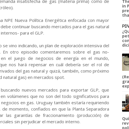
emanda insatisfecha de gas (materia prima) como de
The
in 
róleo).
pre
tha
una NPE Nueva Política Energética enfocada con mayor
ivia debe continuar buscando mercados para el gas natural
PDV
¿Qu
internos- para el GLP.
pet
com
dic
se vino indicando, un plan de exploración intensiva del
al. En otro episodio comentaremos sobre el gas no-
e en el juego de negocios de energía en el mundo,
que nos hará repensar en cuál debería ser el rol de
ivados del gas natural y quizá, también, como próximo
(Re
d natural gas) en mercados spot.
gra
exp
ía buscando nuevos mercados para exportar GLP, que
en volúmenes que no son del todo significativos para
 negocios en gas. Uruguay también estaría requiriendo
a, de momento, confiados en que la Planta Separadora
r las garantías de fraccionamiento (producción) de
Qui
iales sin perjudicar el mercado interno.
rev
pol