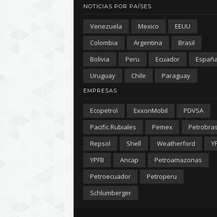
NOTICIAS POR PAÍSES
Venezuela
Mexico
EEUU
Colombia
Argentina
Brasil
Bolivia
Peru
Ecuador
Españ
Uruguay
Chile
Paraguay
EMPRESAS
Ecopetrol
ExxonMobil
PDVSA
Pacific Rubiales
Pemex
Petrobra
Repsol
Shell
Weatherford
Y
YPFB
Ancap
Petroamazonas
Petroecuador
Petroperu
Schlumberger