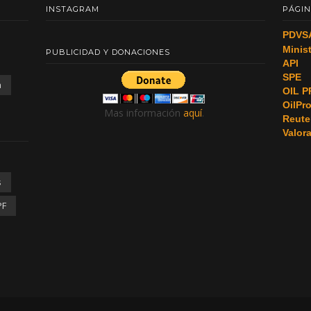
INSTAGRAM
PÁGIN
PDVS
Minis
PUBLICIDAD Y DONACIONES
API
SPE
a
OIL P
OilPr
Mas información
aquí
.
Reute
Valor
s
PF