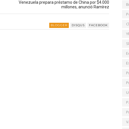
Venezuela prepara préstamo de China por $4.000
B
millones, anunció Ramírez
P
C
BLOGGER
DISQUS
FACEBOOK
Y
S
E
E
P
P
U
P
P
V