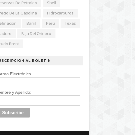
eservas De Petroleo
Shell
recio De La Gasolina
Hidrocarburos
efinacion
Barril
Perú
Texas
aduro
Faja Del Orinoco
rudo Brent
USCRIPCIÓN AL BOLETÍN
rreo Electrónico
mbre y Apellido: