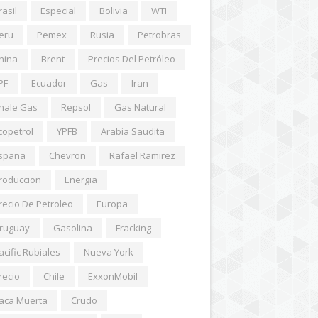
rasil
Especial
Bolivia
WTI
eru
Pemex
Rusia
Petrobras
hina
Brent
Precios Del Petróleo
PF
Ecuador
Gas
Iran
hale Gas
Repsol
Gas Natural
copetrol
YPFB
Arabia Saudita
spaña
Chevron
Rafael Ramirez
roduccion
Energia
recio De Petroleo
Europa
ruguay
Gasolina
Fracking
acific Rubiales
Nueva York
recio
Chile
ExxonMobil
aca Muerta
Crudo