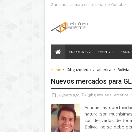
Gana una camara en mi canal de Youtube
NOSOTROS
EVENTOS
EMPR
Home
@bguzqueda
america
Bolivia
Nuevos mercados para G
12 years ago
@bguzqueda
,
america
,
Aunque las oportunidad
natural son muchísimas
con derivados de toda
Bolivia, no se debe pe