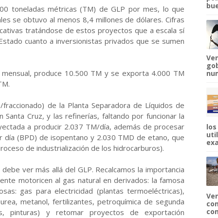
bue
000 toneladas métricas (TM) de GLP por mes, lo que
les se obtuvo al menos 8,4 millones de dólares. Cifras
icativas tratándose de estos proyectos que a escala sí
 Estado cuanto a inversionistas privados que se sumen
Ven
gob
P mensual, produce 10.500 TM y se exporta 4.000 TM
num
TM.
o/fraccionado) de la Planta Separadora de Líquidos de
Santa Cruz, y las refinerías, faltando por funcionar la
yectada a producir 2.037 TM/día, además de procesar
los
uti
por día (BPD) de isopentano y 2.030 TMD de etano, que
exa
proceso de industrialización de los hidrocarburos).
 debe ver más allá del GLP. Recalcamos la importancia
mente motoricen al gas natural en derivados: la famosa
osas: gas para electricidad (plantas termoeléctricas),
Ven
: urea, metanol, fertilizantes, petroquímica de segunda
com
com
tes, pinturas) y retomar proyectos de exportación