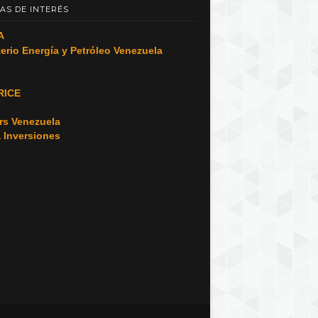
AS DE INTERÉS
A
terio Energía y Petróleo Venezuela
RICE
o
rs Venezuela
a Inversiones