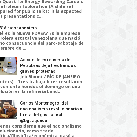
 Quest for Energy Rewarding Careers
Petroleum Exploration (A slide set
pared for public talks: it is expected
t presentations c...
SA autor anonimo
é es la Nueva PDVSA? Es la empresa
rolera estatal venezolana que nació
o consecuencia del paro-sabotaje de
iembre de ...
Accidente en refinería de
Petrobras deja tres heridos
graves, protestas
Jeb Blount / RÍO DE JANEIRO
uters) - Tres trabajadores resultaron
vemente heridos el domingo en una
losión en la refinería Land...
Carlos Montenegro: del
nacionalismo revolucionario a
la era del gas natural
@bguzqueda
enes consideran que el nacionalismo
olucionario, como teoría
ítica/filosófica/económica, pasó a