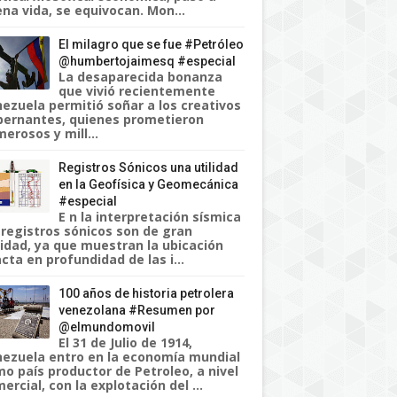
na vida, se equivocan. Mon...
El milagro que se fue #Petróleo
@humbertojaimesq #especial
La desaparecida bonanza
que vivió recientemente
ezuela permitió soñar a los creativos
ernantes, quienes prometieron
erosos y mill...
Registros Sónicos una utilidad
en la Geofísica y Geomecánica
#especial
E n la interpretación sísmica
 registros sónicos son de gran
lidad, ya que muestran la ubicación
cta en profundidad de las i...
100 años de historia petrolera
venezolana #Resumen por
@elmundomovil
El 31 de Julio de 1914,
ezuela entro en la economía mundial
o país productor de Petroleo, a nivel
ercial, con la explotación del ...