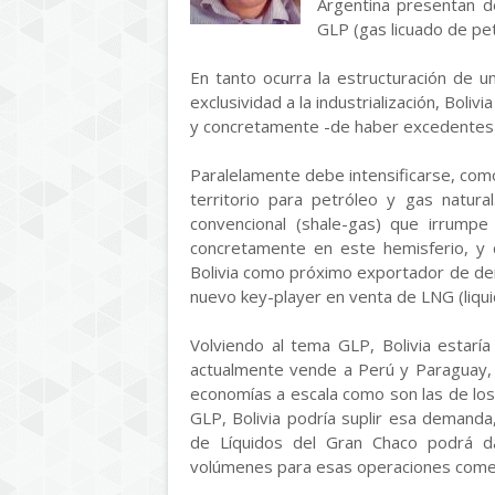
Argentina presentan d
GLP (gas licuado de pet
En tanto ocurra la estructuración de 
exclusividad a la industrialización, Bol
y concretamente -de haber excedentes 
Paralelamente debe intensificarse, como 
territorio para petróleo y gas natur
convencional (shale-gas) que irrump
concretamente en este hemisferio, y 
Bolivia como próximo exportador de der
nuevo key-player en venta de LNG (liqui
Volviendo al tema GLP, Bolivia estar
actualmente vende a Perú y Paraguay, 
economías a escala como son las de los
GLP, Bolivia podría suplir esa demand
de Líquidos del Gran Chaco podrá da
volúmenes para esas operaciones comerc