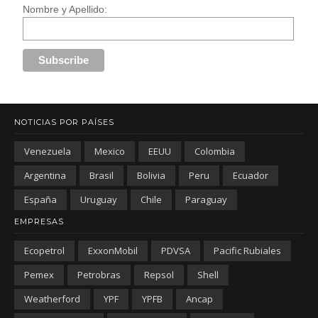
Nombre y Apellido:
NOTICIAS POR PAÍSES
Venezuela
Mexico
EEUU
Colombia
Argentina
Brasil
Bolivia
Peru
Ecuador
España
Uruguay
Chile
Paraguay
EMPRESAS
Ecopetrol
ExxonMobil
PDVSA
Pacific Rubiales
Pemex
Petrobras
Repsol
Shell
Weatherford
YPF
YPFB
Ancap