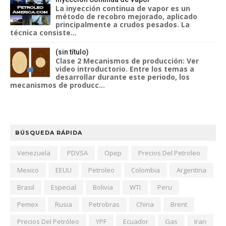
La inyección continua de vapor es un
método de recobro mejorado, aplicado
principalmente a crudos pesados. La
técnica consiste...
(sin título)
Clase 2 Mecanismos de producción: Ver
video introductorio. Entre los temas a
desarrollar durante este periodo, los
mecanismos de producc...
BÚSQUEDA RÁPIDA
Venezuela
PDVSA
Opep
Precios Del Petroleo
Mexico
EEUU
Petroleo
Colombia
Argentina
Brasil
Especial
Bolivia
WTI
Peru
Pemex
Rusia
Petrobras
China
Brent
Precios Del Petróleo
YPF
Ecuador
Gas
Iran