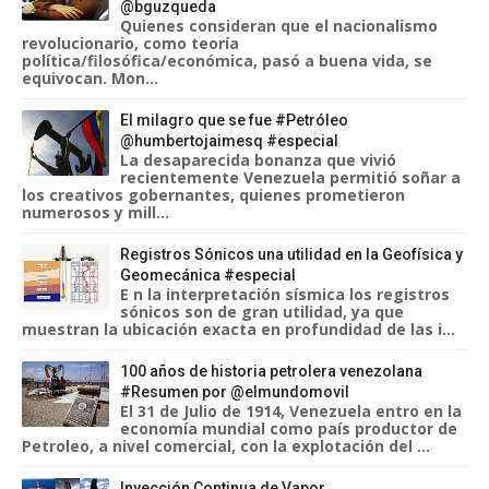
@bguzqueda
Quienes consideran que el nacionalismo
revolucionario, como teoría
política/filosófica/económica, pasó a buena vida, se
equivocan. Mon...
El milagro que se fue #Petróleo
@humbertojaimesq #especial
La desaparecida bonanza que vivió
recientemente Venezuela permitió soñar a
los creativos gobernantes, quienes prometieron
numerosos y mill...
Registros Sónicos una utilidad en la Geofísica y
Geomecánica #especial
E n la interpretación sísmica los registros
sónicos son de gran utilidad, ya que
muestran la ubicación exacta en profundidad de las i...
100 años de historia petrolera venezolana
#Resumen por @elmundomovil
El 31 de Julio de 1914, Venezuela entro en la
economía mundial como país productor de
Petroleo, a nivel comercial, con la explotación del ...
Inyección Continua de Vapor