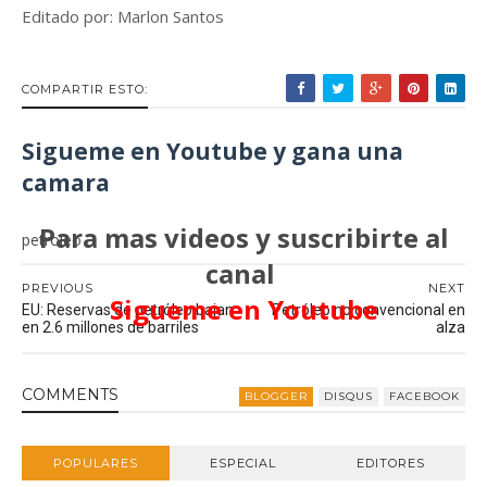
Editado por: Marlon Santos
COMPARTIR ESTO:
Sigueme en Youtube y gana una
camara
Para mas videos y suscribirte al
petroleo
canal
PREVIOUS
NEXT
Sigueme en Youtube
EU: Reservas de petróleo bajan
Petróleo no convencional en
en 2.6 millones de barriles
alza
COMMENT
S
BLOGGER
DISQUS
FACEBOOK
POPULARES
ESPECIAL
EDITORES