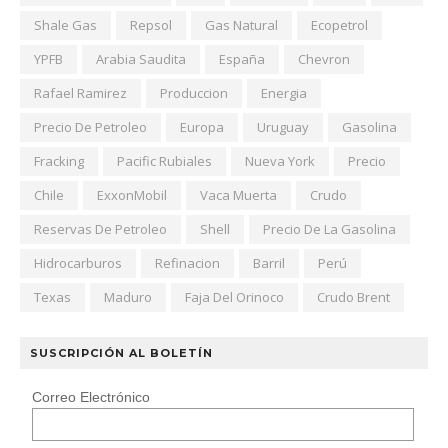
Shale Gas
Repsol
Gas Natural
Ecopetrol
YPFB
Arabia Saudita
España
Chevron
Rafael Ramirez
Produccion
Energia
Precio De Petroleo
Europa
Uruguay
Gasolina
Fracking
Pacific Rubiales
Nueva York
Precio
Chile
ExxonMobil
Vaca Muerta
Crudo
Reservas De Petroleo
Shell
Precio De La Gasolina
Hidrocarburos
Refinacion
Barril
Perú
Texas
Maduro
Faja Del Orinoco
Crudo Brent
SUSCRIPCIÓN AL BOLETÍN
Correo Electrónico