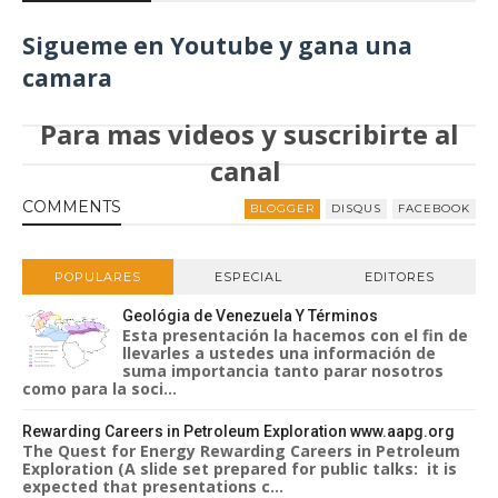
Sigueme en Youtube y gana una
camara
Para mas videos y suscribirte al
canal
Sigueme en Youtube
COMMENT
S
BLOGGER
DISQUS
FACEBOOK
POPULARES
ESPECIAL
EDITORES
Geológia de Venezuela Y Términos
Esta presentación la hacemos con el fin de
llevarles a ustedes una información de
suma importancia tanto parar nosotros
como para la soci...
Rewarding Careers in Petroleum Exploration www.aapg.org
The Quest for Energy Rewarding Careers in Petroleum
Exploration (A slide set prepared for public talks: it is
expected that presentations c...