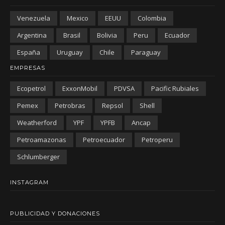
Venezuela
Mexico
EEUU
Colombia
Argentina
Brasil
Bolivia
Peru
Ecuador
España
Uruguay
Chile
Paraguay
EMPRESAS
Ecopetrol
ExxonMobil
PDVSA
Pacific Rubiales
Pemex
Petrobras
Repsol
Shell
Weatherford
YPF
YPFB
Ancap
Petroamazonas
Petroecuador
Petroperu
Schlumberger
INSTAGRAM
PUBLICIDAD Y DONACIONES