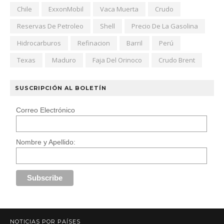
Chile
ExxonMobil
Vaca Muerta
Crudo
Reservas De Petroleo
Shell
Precio De La Gasolina
Hidrocarburos
Refinacion
Barril
Perú
Texas
Maduro
Faja Del Orinoco
Crudo Brent
SUSCRIPCIÓN AL BOLETÍN
Correo Electrónico
Nombre y Apellido:
NOTICIAS POR PAÍSES