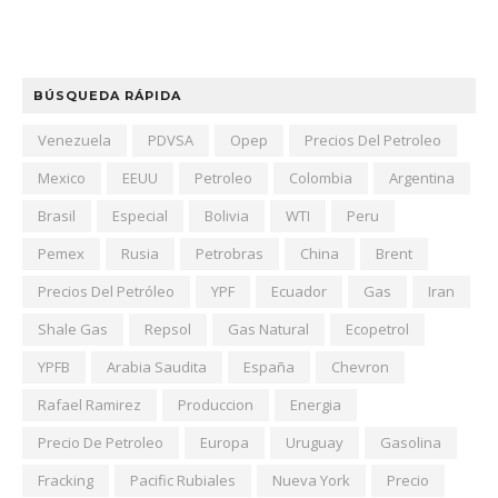
BÚSQUEDA RÁPIDA
Venezuela
PDVSA
Opep
Precios Del Petroleo
Mexico
EEUU
Petroleo
Colombia
Argentina
Brasil
Especial
Bolivia
WTI
Peru
Pemex
Rusia
Petrobras
China
Brent
Precios Del Petróleo
YPF
Ecuador
Gas
Iran
Shale Gas
Repsol
Gas Natural
Ecopetrol
YPFB
Arabia Saudita
España
Chevron
Rafael Ramirez
Produccion
Energia
Precio De Petroleo
Europa
Uruguay
Gasolina
Fracking
Pacific Rubiales
Nueva York
Precio