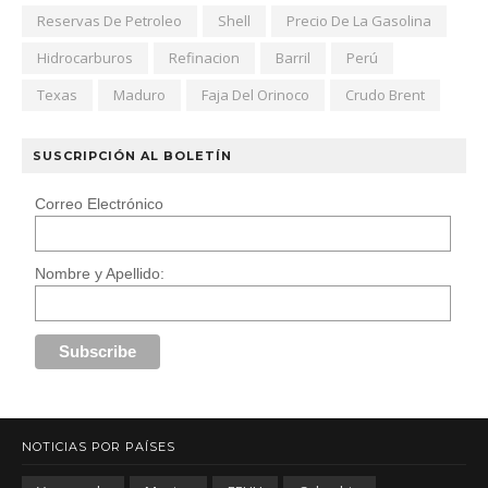
Reservas De Petroleo
Shell
Precio De La Gasolina
Hidrocarburos
Refinacion
Barril
Perú
Texas
Maduro
Faja Del Orinoco
Crudo Brent
SUSCRIPCIÓN AL BOLETÍN
Correo Electrónico
Nombre y Apellido:
NOTICIAS POR PAÍSES