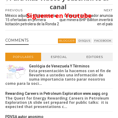
canal
PREVIOUS
NEXT
Sigueme en Youtube
México adjudica 10 áreas de las
Gobierno de Ecuador anuncia
15 ofertadas en primera
que minera BHP Billiton invertirá
licitación petrolera de la Ronda 2
en el país
COMMENT
S
BLOGGER
DISQUS
FACEBOOK
POPULARES
ESPECIAL
EDITORES
Geológia de Venezuela Y Términos
Esta presentación la hacemos con el fin de
llevarles a ustedes una información de
suma importancia tanto parar nosotros
como para la soci...
Rewarding Careers in Petroleum Exploration www.aapg.org
The Quest for Energy Rewarding Careers in Petroleum
Exploration (A slide set prepared for public talks: it is
expected that presentations c...
PDVSA autor anonimo