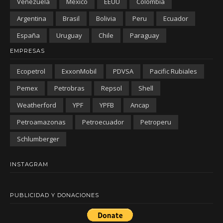
Venezuela
Mexico
EEUU
Colombia
Argentina
Brasil
Bolivia
Peru
Ecuador
España
Uruguay
Chile
Paraguay
EMPRESAS
Ecopetrol
ExxonMobil
PDVSA
Pacific Rubiales
Pemex
Petrobras
Repsol
Shell
Weatherford
YPF
YPFB
Ancap
Petroamazonas
Petroecuador
Petroperu
Schlumberger
INSTAGRAM
PUBLICIDAD Y DONACIONES