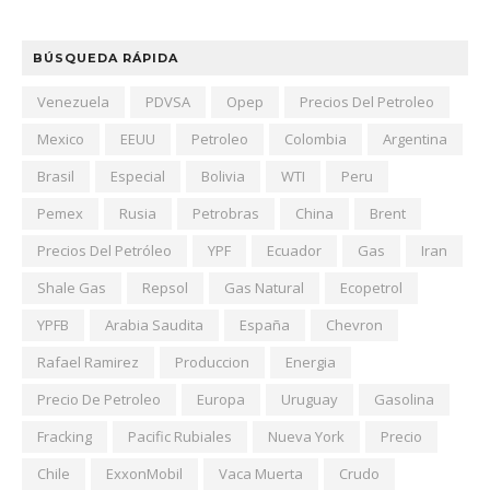
BÚSQUEDA RÁPIDA
Venezuela
PDVSA
Opep
Precios Del Petroleo
Mexico
EEUU
Petroleo
Colombia
Argentina
Brasil
Especial
Bolivia
WTI
Peru
Pemex
Rusia
Petrobras
China
Brent
Precios Del Petróleo
YPF
Ecuador
Gas
Iran
Shale Gas
Repsol
Gas Natural
Ecopetrol
YPFB
Arabia Saudita
España
Chevron
Rafael Ramirez
Produccion
Energia
Precio De Petroleo
Europa
Uruguay
Gasolina
Fracking
Pacific Rubiales
Nueva York
Precio
Chile
ExxonMobil
Vaca Muerta
Crudo