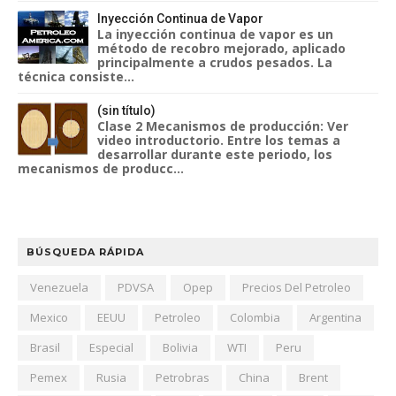
Inyección Continua de Vapor
La inyección continua de vapor es un
método de recobro mejorado, aplicado
principalmente a crudos pesados. La
técnica consiste...
(sin título)
Clase 2 Mecanismos de producción: Ver
video introductorio. Entre los temas a
desarrollar durante este periodo, los
mecanismos de producc...
BÚSQUEDA RÁPIDA
Venezuela
PDVSA
Opep
Precios Del Petroleo
Mexico
EEUU
Petroleo
Colombia
Argentina
Brasil
Especial
Bolivia
WTI
Peru
Pemex
Rusia
Petrobras
China
Brent