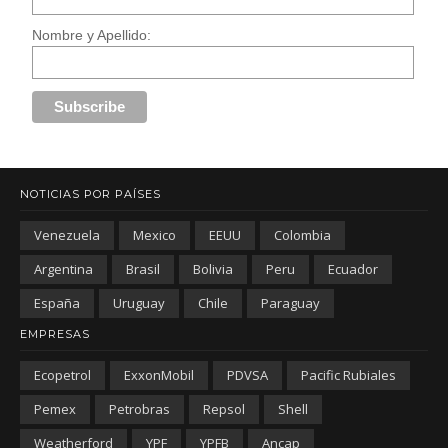
Nombre y Apellido:
NOTICIAS POR PAÍSES
Venezuela
Mexico
EEUU
Colombia
Argentina
Brasil
Bolivia
Peru
Ecuador
España
Uruguay
Chile
Paraguay
EMPRESAS
Ecopetrol
ExxonMobil
PDVSA
Pacific Rubiales
Pemex
Petrobras
Repsol
Shell
Weatherford
YPF
YPFB
Ancap