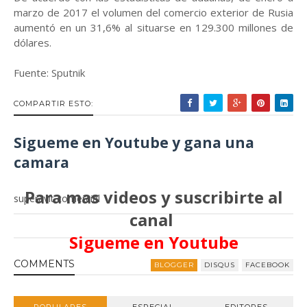
marzo de 2017 el volumen del comercio exterior de Rusia
aumentó en un 31,6% al situarse en 129.300 millones de
dólares.
Fuente: Sputnik
COMPARTIR ESTO:
Sigueme en Youtube y gana una
camara
Para mas videos y suscribirte al
superavit comercial
canal
Sigueme en Youtube
COMMENT
S
BLOGGER
DISQUS
FACEBOOK