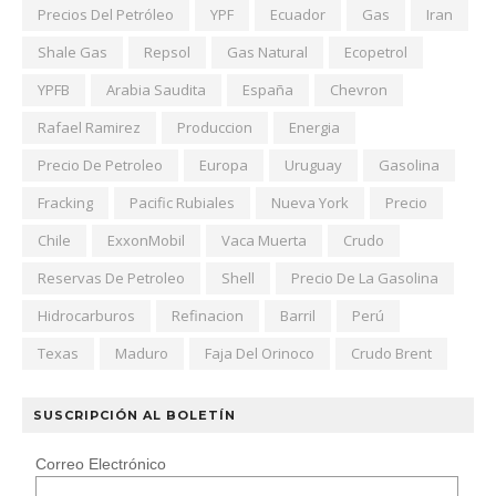
Precios Del Petróleo
YPF
Ecuador
Gas
Iran
Shale Gas
Repsol
Gas Natural
Ecopetrol
YPFB
Arabia Saudita
España
Chevron
Rafael Ramirez
Produccion
Energia
Precio De Petroleo
Europa
Uruguay
Gasolina
Fracking
Pacific Rubiales
Nueva York
Precio
Chile
ExxonMobil
Vaca Muerta
Crudo
Reservas De Petroleo
Shell
Precio De La Gasolina
Hidrocarburos
Refinacion
Barril
Perú
Texas
Maduro
Faja Del Orinoco
Crudo Brent
SUSCRIPCIÓN AL BOLETÍN
Correo Electrónico