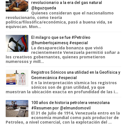
revolucionario a la era del gas natural
@bguzqueda
Quienes consideran que el nacionalismo
revolucionario, como teoría
política/filosófica/económica, pasó a buena vida, se
equivocan. Mon...
El milagro que se fue #Petróleo
@humbertojaimesq #especial
La desaparecida bonanza que vivió
recientemente Venezuela permitió soñar a
los creativos gobernantes, quienes prometieron
numerosos y mill...
Registros Sónicos una utilidad en la Geofísica y
Geomecánica #especial
E n la interpretación sísmica los registros
sónicos son de gran utilidad, ya que
muestran la ubicación exacta en profundidad de las i...
100 años de historia petrolera venezolana
#Resumen por @elmundomovil
El 31 de Julio de 1914, Venezuela entro en la
economía mundial como país productor de
Petroleo, a nivel comercial, con la explotación del ...