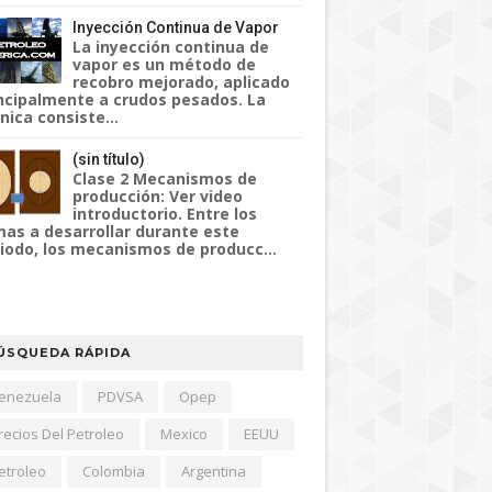
Inyección Continua de Vapor
La inyección continua de
vapor es un método de
recobro mejorado, aplicado
ncipalmente a crudos pesados. La
nica consiste...
(sin título)
Clase 2 Mecanismos de
producción: Ver video
introductorio. Entre los
as a desarrollar durante este
iodo, los mecanismos de producc...
ÚSQUEDA RÁPIDA
enezuela
PDVSA
Opep
recios Del Petroleo
Mexico
EEUU
etroleo
Colombia
Argentina