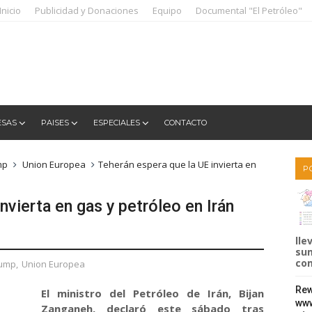
Inicio
Publicidad y Donaciones
Equipo
Documental "El Petróleo"
ESAS
PAISES
ESPECIALES
CONTACTO
mp
Union Europea
Teherán espera que la UE invierta en
P
nvierta en gas y petróleo en Irán
lle
sum
com
rump
,
Union Europea
Rew
El ministro del Petróleo de Irán, Bijan
www
Zanganeh, declaró este sábado tras