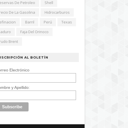
eservas De Petroleo
Shell
recio De La Gasolina
Hidrocarburos
efinacion
Barril
Perú
Texas
aduro
Faja Del Orinoco
rudo Brent
USCRIPCIÓN AL BOLETÍN
rreo Electrónico
mbre y Apellido: