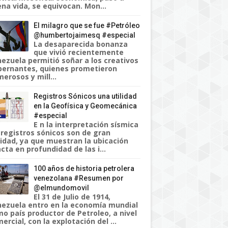
na vida, se equivocan. Mon...
El milagro que se fue #Petróleo
@humbertojaimesq #especial
La desaparecida bonanza
que vivió recientemente
ezuela permitió soñar a los creativos
ernantes, quienes prometieron
erosos y mill...
Registros Sónicos una utilidad
en la Geofísica y Geomecánica
#especial
E n la interpretación sísmica
 registros sónicos son de gran
lidad, ya que muestran la ubicación
cta en profundidad de las i...
100 años de historia petrolera
venezolana #Resumen por
@elmundomovil
El 31 de Julio de 1914,
ezuela entro en la economía mundial
o país productor de Petroleo, a nivel
ercial, con la explotación del ...