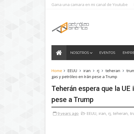
Gana una camara en mi canal de Youtube
NOSOTROS
EVENTOS
EMPR
Home
EEUU
iran
rj
teheran
tru
gas y petróleo en Irán pese a Trump
Teherán espera que la UE i
pese a Trump
9 years ago
EEUU
,
iran
,
rj
,
teheran
,
t