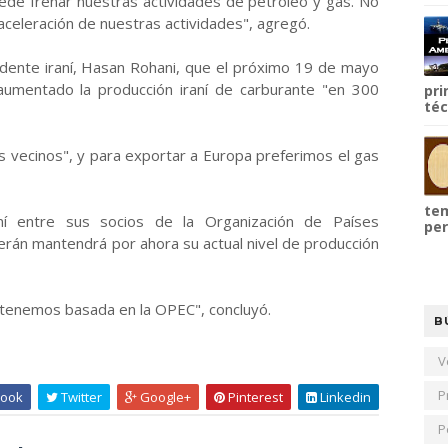
uede frenar nuestras actividades de petróleo y gas. No
aceleración de nuestras actividades", agregó.
idente iraní, Hasan Rohani, que el próximo 19 de mayo
aumentado la producción iraní de carburante "en 300
pri
téc
os vecinos", y para exportar a Europa preferimos el gas
tem
aní entre sus socios de la Organización de Países
per
rán mantendrá por ahora su actual nivel de producción
 tenemos basada en la OPEC", concluyó.
B
V
P
ook
Twitter
Google+
Pinterest
Linkedin
P