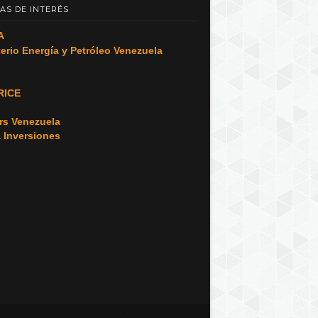
AS DE INTERÉS
A
terio Energía y Petróleo Venezuela
RICE
o
rs Venezuela
a Inversiones