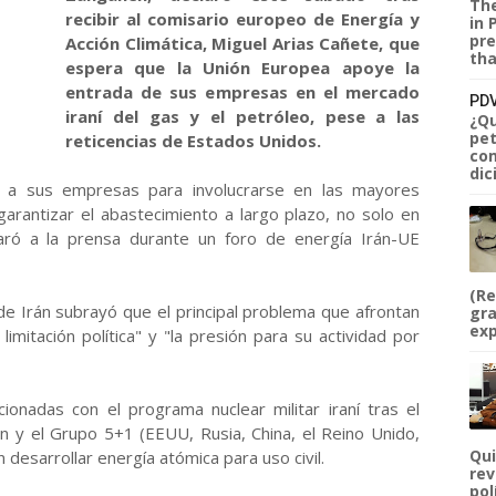
The
recibir al comisario europeo de Energía y
in 
pre
Acción Climática, Miguel Arias Cañete, que
tha
espera que la Unión Europea apoye la
entrada de sus empresas en el mercado
PDV
iraní del gas y el petróleo, pese a las
¿Qu
pet
reticencias de Estados Unidos.
com
dic
 a sus empresas para involucrarse en las mayores
arantizar el abastecimiento a largo plazo, no solo en
aró a la prensa durante un foro de energía Irán-UE
(Re
de Irán subrayó que el principal problema que afrontan
gra
exp
imitación política" y "la presión para su actividad por
ionadas con el programa nuclear militar iraní tras el
n y el Grupo 5+1 (EEUU, Rusia, China, el Reino Unido,
Qui
n desarrollar energía atómica para uso civil.
rev
pol