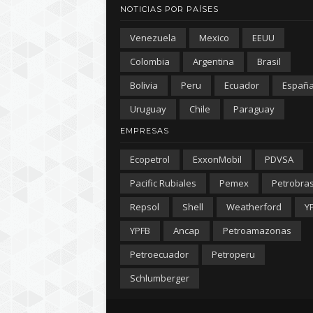
NOTICIAS POR PAÍSES
Venezuela
Mexico
EEUU
Colombia
Argentina
Brasil
Bolivia
Peru
Ecuador
Españ
Uruguay
Chile
Paraguay
EMPRESAS
Ecopetrol
ExxonMobil
PDVSA
Pacific Rubiales
Pemex
Petrobra
Repsol
Shell
Weatherford
Y
YPFB
Ancap
Petroamazonas
Petroecuador
Petroperu
Schlumberger