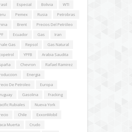
rasil
Especial
Bolivia
WTI
eru
Pemex
Rusia
Petrobras
hina
Brent
Precios Del Petróleo
PF
Ecuador
Gas
Iran
hale Gas
Repsol
Gas Natural
copetrol
YPFB
Arabia Saudita
spaña
Chevron
Rafael Ramirez
roduccion
Energia
recio De Petroleo
Europa
ruguay
Gasolina
Fracking
acific Rubiales
Nueva York
recio
Chile
ExxonMobil
aca Muerta
Crudo