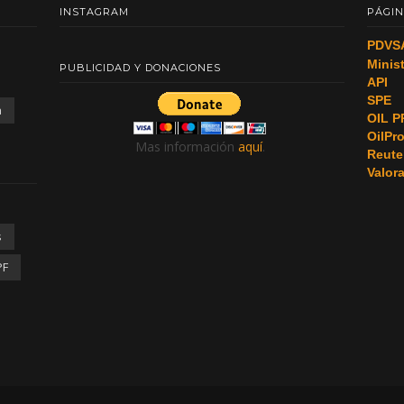
INSTAGRAM
PÁGIN
PDVS
Minis
PUBLICIDAD Y DONACIONES
API
SPE
a
OIL P
OilPr
Mas información
aquí
.
Reute
Valor
s
PF