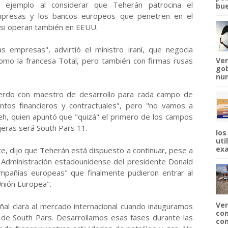
 ejemplo al considerar que Teherán patrocina el
bue
empresas y los bancos europeos que penetren en el
s si operan también en EEUU.
s empresas", advirtió el ministro iraní, que negocia
mo la francesa Total, pero también con firmas rusas
Ven
gob
num
uerdo con maestro de desarrollo para cada campo de
tos financieros y contractuales", pero "no vamos a
eh, quien apuntó que "quizá" el primero de los campos
jeras será South Pars 11.
los
uti
exa
nte, dijo que Teherán está dispuesto a continuar, pese a
a Administración estadounidense del presidente Donald
mpañías europeas" que finalmente pudieron entrar al
Unión Europea".
Ven
l clara al mercado internacional cuando inauguramos
com
de South Pars. Desarrollamos esas fases durante las
com