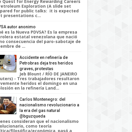
 Quest for Energy Rewarding Careers
Petroleum Exploration (A slide set
pared for public talks: it is expected
t presentations c...
SA autor anonimo
é es la Nueva PDVSA? Es la empresa
rolera estatal venezolana que nació
o consecuencia del paro-sabotaje de
iembre de ...
Accidente en refinería de
Petrobras deja tres heridos
graves, protestas
Jeb Blount / RÍO DE JANEIRO
uters) - Tres trabajadores resultaron
vemente heridos el domingo en una
losión en la refinería Land...
Carlos Montenegro: del
nacionalismo revolucionario a
la era del gas natural
@bguzqueda
enes consideran que el nacionalismo
olucionario, como teoría
ítica/filosófica/económica, pasó a