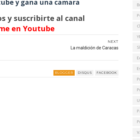
ube y gana una camara
B
P
s y suscribirte al canal
me en Youtube
C
Y
NEXT
S
La maldición de Caracas
E
E
BLOGGER
DISQUS
FACEBOOK
P
P
U
P
P
V