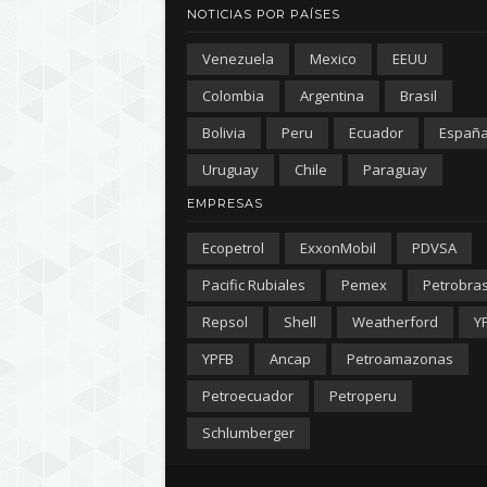
NOTICIAS POR PAÍSES
Venezuela
Mexico
EEUU
Colombia
Argentina
Brasil
Bolivia
Peru
Ecuador
Españ
Uruguay
Chile
Paraguay
EMPRESAS
Ecopetrol
ExxonMobil
PDVSA
Pacific Rubiales
Pemex
Petrobra
Repsol
Shell
Weatherford
Y
YPFB
Ancap
Petroamazonas
Petroecuador
Petroperu
Schlumberger