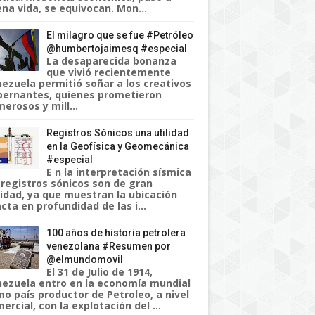
na vida, se equivocan. Mon...
El milagro que se fue #Petróleo
@humbertojaimesq #especial
La desaparecida bonanza
que vivió recientemente
ezuela permitió soñar a los creativos
ernantes, quienes prometieron
erosos y mill...
Registros Sónicos una utilidad
en la Geofísica y Geomecánica
#especial
E n la interpretación sísmica
 registros sónicos son de gran
lidad, ya que muestran la ubicación
cta en profundidad de las i...
100 años de historia petrolera
venezolana #Resumen por
@elmundomovil
El 31 de Julio de 1914,
ezuela entro en la economía mundial
o país productor de Petroleo, a nivel
ercial, con la explotación del ...