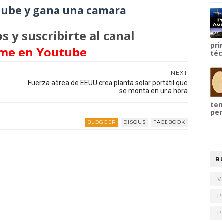
ube y gana una camara
s y suscribirte al canal
pri
me en Youtube
téc
NEXT
Fuerza aérea de EEUU crea planta solar portátil que
se monta en una hora
tem
per
BLOGGER
DISQUS
FACEBOOK
B
V
P
P