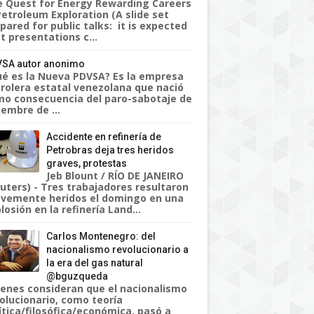
 Quest for Energy Rewarding Careers
Petroleum Exploration (A slide set
pared for public talks: it is expected
t presentations c...
SA autor anonimo
é es la Nueva PDVSA? Es la empresa
rolera estatal venezolana que nació
o consecuencia del paro-sabotaje de
iembre de ...
Accidente en refinería de
Petrobras deja tres heridos
graves, protestas
Jeb Blount / RÍO DE JANEIRO
uters) - Tres trabajadores resultaron
vemente heridos el domingo en una
losión en la refinería Land...
Carlos Montenegro: del
nacionalismo revolucionario a
la era del gas natural
@bguzqueda
enes consideran que el nacionalismo
olucionario, como teoría
ítica/filosófica/económica, pasó a