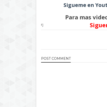
Sigueme en Yout
Para mas video
Sigue
rj
POST
COMMENT