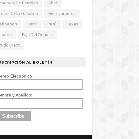
eservas De Petroleo
Shell
recio De La Gasolina
Hidrocarburos
efinacion
Barril
Perú
Texas
aduro
Faja Del Orinoco
rudo Brent
USCRIPCIÓN AL BOLETÍN
rreo Electrónico
mbre y Apellido: