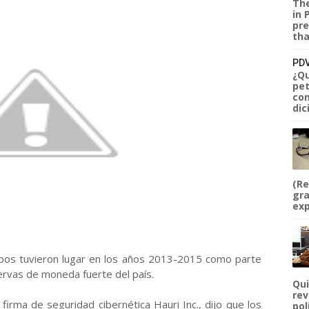
The
in 
pre
tha
PDV
¿Qu
pet
com
dic
(Re
gra
exp
obos tuvieron lugar en los años 2013-2015 como parte
ervas de moneda fuerte del país.
Qui
rev
firma de seguridad cibernética Hauri Inc., dijo que los
pol