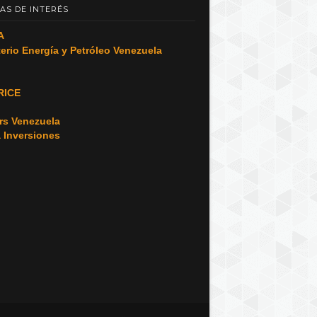
AS DE INTERÉS
A
terio Energía y Petróleo Venezuela
RICE
o
rs Venezuela
a Inversiones