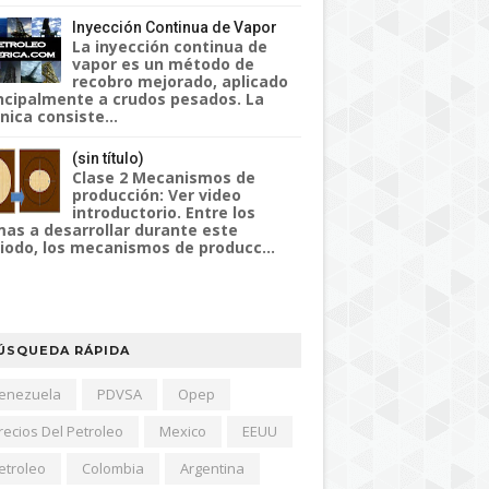
Inyección Continua de Vapor
La inyección continua de
vapor es un método de
recobro mejorado, aplicado
ncipalmente a crudos pesados. La
nica consiste...
(sin título)
Clase 2 Mecanismos de
producción: Ver video
introductorio. Entre los
as a desarrollar durante este
iodo, los mecanismos de producc...
ÚSQUEDA RÁPIDA
enezuela
PDVSA
Opep
recios Del Petroleo
Mexico
EEUU
etroleo
Colombia
Argentina