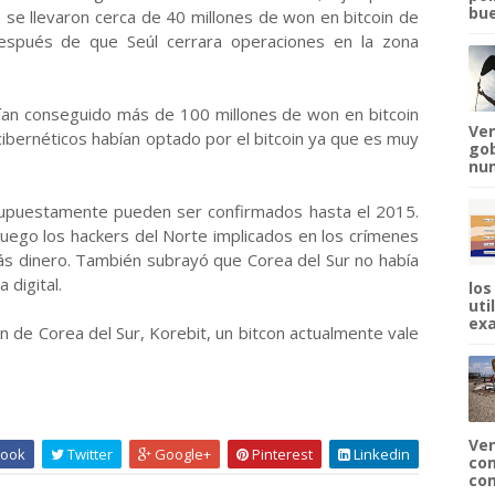
bue
 se llevaron cerca de 40 millones de won en bitcoin de
espués de que Seúl cerrara operaciones en la zona
an conseguido más de 100 millones de won en bitcoin
Ven
cibernéticos habían optado por el bitcoin ya que es muy
gob
num
 supuestamente pueden ser confirmados hasta el 2015.
 luego los hackers del Norte implicados en los crímenes
s dinero. También subrayó que Corea del Sur no había
 digital.
los
uti
exa
n de Corea del Sur, Korebit, un bitcon actualmente vale
Ven
ook
Twitter
Google+
Pinterest
Linkedin
com
com