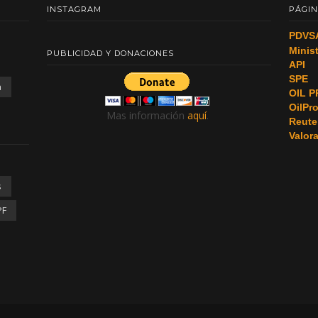
INSTAGRAM
PÁGIN
PDVS
Minis
PUBLICIDAD Y DONACIONES
API
SPE
a
OIL P
OilPr
Mas información
aquí
.
Reute
Valor
s
PF