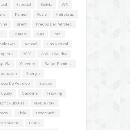
rasil
Especial
Bolivia
WTI
eru
Pemex
Rusia
Petrobras
hina
Brent
Precios Del Petróleo
PF
Ecuador
Gas
Iran
hale Gas
Repsol
Gas Natural
copetrol
YPFB
Arabia Saudita
spaña
Chevron
Rafael Ramirez
roduccion
Energia
recio De Petroleo
Europa
ruguay
Gasolina
Fracking
acific Rubiales
Nueva York
recio
Chile
ExxonMobil
aca Muerta
Crudo