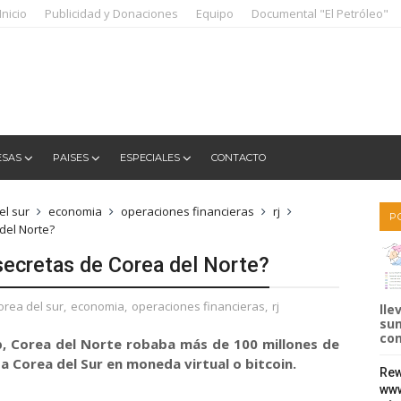
Inicio
Publicidad y Donaciones
Equipo
Documental "El Petróleo"
ESAS
PAISES
ESPECIALES
CONTACTO
el sur
economia
operaciones financieras
rj
P
del Norte?
secretas de Corea del Norte?
orea del sur
,
economia
,
operaciones financieras
,
rj
lle
sum
com
, Corea del Norte robaba más de 100 millones de
 Corea del Sur en moneda virtual o bitcoin.
Rew
www