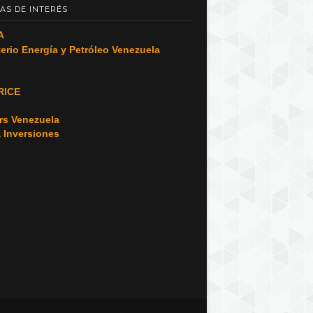
AS DE INTERÉS
A
terio Energía y Petróleo Venezuela
RICE
o
rs Venezuela
a Inversiones