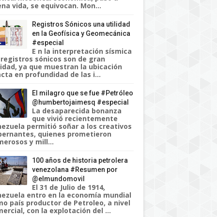
na vida, se equivocan. Mon...
Registros Sónicos una utilidad
en la Geofísica y Geomecánica
#especial
E n la interpretación sísmica
 registros sónicos son de gran
lidad, ya que muestran la ubicación
cta en profundidad de las i...
El milagro que se fue #Petróleo
@humbertojaimesq #especial
La desaparecida bonanza
que vivió recientemente
ezuela permitió soñar a los creativos
ernantes, quienes prometieron
erosos y mill...
100 años de historia petrolera
venezolana #Resumen por
@elmundomovil
El 31 de Julio de 1914,
ezuela entro en la economía mundial
o país productor de Petroleo, a nivel
ercial, con la explotación del ...