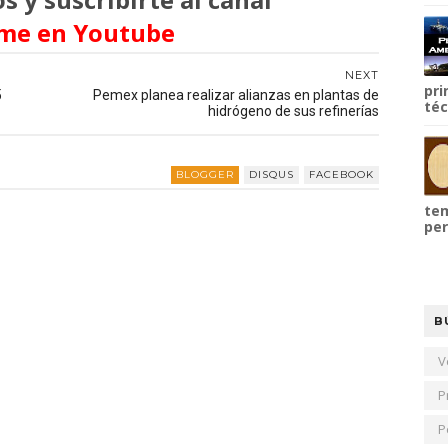
me en Youtube
NEXT
pri
5
Pemex planea realizar alianzas en plantas de
téc
hidrógeno de sus refinerías
BLOGGER
DISQUS
FACEBOOK
tem
per
B
V
P
P