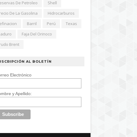
eservas De Petroleo
Shell
recio De La Gasolina
Hidrocarburos
efinacion
Barril
Perú
Texas
aduro
Faja Del Orinoco
rudo Brent
USCRIPCIÓN AL BOLETÍN
rreo Electrónico
mbre y Apellido: