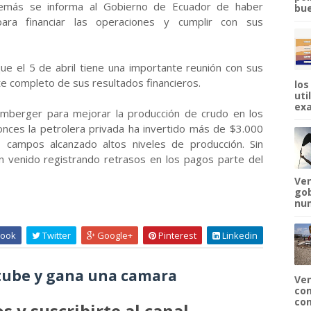
emás se informa al Gobierno de Ecuador de haber
bue
ara financiar las operaciones y cumplir con sus
 el 5 de abril tiene una importante reunión con sus
te completo de sus resultados financieros.
los
uti
exa
umberger para mejorar la producción de crudo en los
nces la petrolera privada ha invertido más de $3.000
 campos alcanzado altos niveles de producción. Sin
 venido registrando retrasos en los pagos parte del
Ven
gob
num
ook
Twitter
Google+
Pinterest
Linkedin
ube y gana una camara
Ven
com
com
s y suscribirte al canal