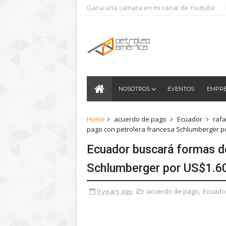
Gana una camara en mi canal de Youtube
NOSOTROS
EVENTOS
EMPR
Home
acuerdo de pago
Ecuador
rafa
pago con petrolera francesa Schlumberger 
Ecuador buscará formas d
Schlumberger por US$1.
9 years ago
acuerdo de pago
,
Ecuado