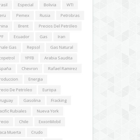
rasil
Especial
Bolivia
WTI
eru
Pemex
Rusia
Petrobras
hina
Brent
Precios Del Petróleo
PF
Ecuador
Gas
Iran
hale Gas
Repsol
Gas Natural
copetrol
YPFB
Arabia Saudita
spaña
Chevron
Rafael Ramirez
roduccion
Energia
recio De Petroleo
Europa
ruguay
Gasolina
Fracking
acific Rubiales
Nueva York
recio
Chile
ExxonMobil
aca Muerta
Crudo