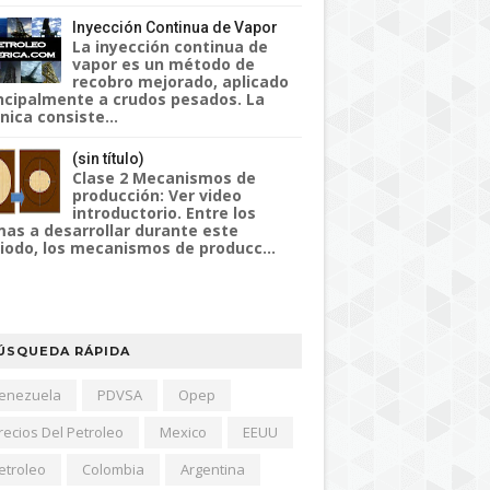
Inyección Continua de Vapor
La inyección continua de
vapor es un método de
recobro mejorado, aplicado
ncipalmente a crudos pesados. La
nica consiste...
(sin título)
Clase 2 Mecanismos de
producción: Ver video
introductorio. Entre los
as a desarrollar durante este
iodo, los mecanismos de producc...
ÚSQUEDA RÁPIDA
enezuela
PDVSA
Opep
recios Del Petroleo
Mexico
EEUU
etroleo
Colombia
Argentina