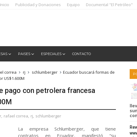
Inicio
Publicidad y Donaciones
Equipo
Documental "El Petróleo"
ESAS
PAISES
ESPECIALES
CONTACTO
el correa
rj
schlumberger
Ecuador buscará formas de
P
por US$1.600M
e pago con petrolera francesa
600M
lle
sum
com
r
,
rafael correa
,
rj
,
schlumberger
Rew
La empresa Schlumberger, que tiene
www
contratos en Ecuador, manifestó “su