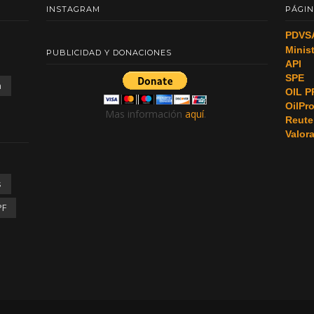
INSTAGRAM
PÁGIN
PDVS
Minis
PUBLICIDAD Y DONACIONES
API
SPE
a
OIL P
OilPr
Mas información
aquí
.
Reute
Valor
s
PF