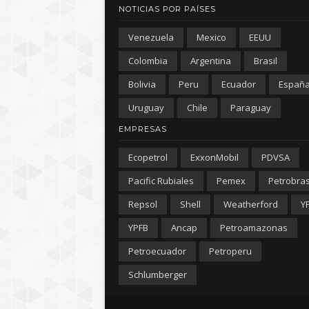
NOTICIAS POR PAÍSES
Venezuela
Mexico
EEUU
Colombia
Argentina
Brasil
Bolivia
Peru
Ecuador
Españ
Uruguay
Chile
Paraguay
EMPRESAS
Ecopetrol
ExxonMobil
PDVSA
Pacific Rubiales
Pemex
Petrobra
Repsol
Shell
Weatherford
Y
YPFB
Ancap
Petroamazonas
Petroecuador
Petroperu
Schlumberger