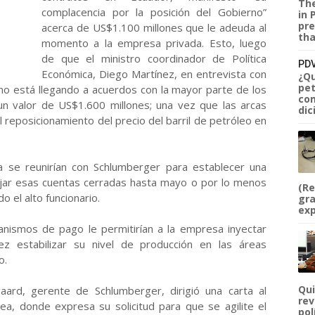
The
complacencia por la posición del Gobierno”
in 
pre
acerca de US$1.100 millones que le adeuda al
tha
momento a la empresa privada. Esto, luego
de que el ministro coordinador de Política
PDV
Económica, Diego Martínez, en entrevista con
¿Qu
pet
rno está llegando a acuerdos con la mayor parte de los
com
 un valor de US$1.600 millones; una vez que las arcas
dic
el reposicionamiento del precio del barril de petróleo en
 se reunirían con Schlumberger para establecer una
ejar esas cuentas cerradas hasta mayo o por lo menos
(Re
 el alto funcionario.
gra
exp
nismos de pago le permitirían a la empresa inyectar
ez estabilizar su nivel de producción en las áreas
o.
Qui
ard, gerente de Schlumberger, dirigió una carta al
rev
ea, donde expresa su solicitud para que se agilite el
pol