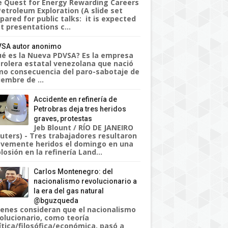
 Quest for Energy Rewarding Careers
Petroleum Exploration (A slide set
pared for public talks: it is expected
t presentations c...
SA autor anonimo
é es la Nueva PDVSA? Es la empresa
rolera estatal venezolana que nació
o consecuencia del paro-sabotaje de
iembre de ...
Accidente en refinería de
Petrobras deja tres heridos
graves, protestas
Jeb Blount / RÍO DE JANEIRO
uters) - Tres trabajadores resultaron
vemente heridos el domingo en una
losión en la refinería Land...
Carlos Montenegro: del
nacionalismo revolucionario a
la era del gas natural
@bguzqueda
enes consideran que el nacionalismo
olucionario, como teoría
ítica/filosófica/económica, pasó a