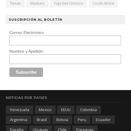
Texas
Maduro
Faja Del Orinoco
Crudo Brent
SUSCRIPCIÓN AL BOLETÍN
Correo Electrónico
Nombre y Apellido:
NOTICIAS POR PAÍSES
Venezuela
Mexico
EEUU
Colombia
Argentina
Brasil
Bolivia
Peru
Ecuador
España
Uruguay
Chile
Paraguay