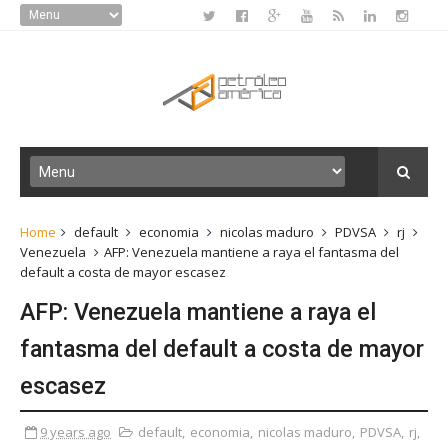
Home
default
economia
nicolas maduro
PDVSA
rj
Venezuela
AFP: Venezuela mantiene a raya el fantasma del
default a costa de mayor escasez
AFP: Venezuela mantiene a raya el
fantasma del default a costa de mayor
escasez
9 years ago
default
,
economia
,
nicolas maduro
,
PDVSA
,
rj
,