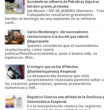
Accidente en refinería de Petrobras deja tres
heridos graves, protestas
Jeb Blount / RÍO DE JANEIRO (Reuters) - Tres
trabajadores resultaron gravemente
heridos el domingo en una explosión en la refinería
Land...
Carlos Montenegro: del nacionalismo
revolucionario a la era del gas natural
@bguzqueda
Quienes consideran que el nacionalismo
revolucionario, como teoría
política/filosófica/económica, pasó a buena vida, se
equivocan. Mon...
El milagro que se fue #Petróleo
@humbertojaimesq #especial
La desaparecida bonanza que vivió
recientemente Venezuela permitió soñar a
los creativos gobernantes, quienes prometieron
numerosos y mill...
Registros Sónicos una utilidad en la Geofísica y
Geomecánica #especial
E n la interpretación sísmica los registros
sónicos son de gran utilidad, ya que