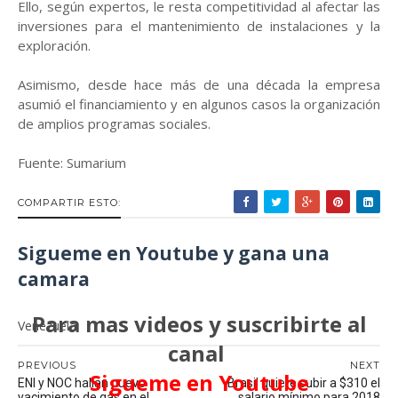
Ello, según expertos, le resta competitividad al afectar las
inversiones para el mantenimiento de instalaciones y la
exploración.
Asimismo, desde hace más de una década la empresa
asumió el financiamiento y en algunos casos la organización
de amplios programas sociales.
Fuente: Sumarium
COMPARTIR ESTO:
Sigueme en Youtube y gana una
camara
Para mas videos y suscribirte al
Venezuela
canal
PREVIOUS
NEXT
Sigueme en Youtube
ENI y NOC hallan nuevo
Brasil quiere subir a $310 el
yacimiento de gas en el
salario mínimo para 2018