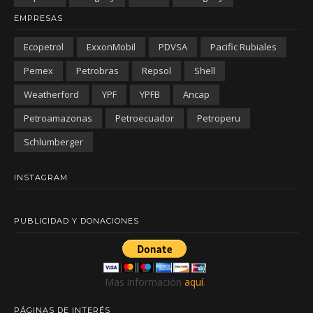
EMPRESAS
Ecopetrol
ExxonMobil
PDVSA
Pacific Rubiales
Pemex
Petrobras
Repsol
Shell
Weatherford
YPF
YPFB
Ancap
Petroamazonas
Petroecuador
Petroperu
Schlumberger
INSTAGRAM
PUBLICIDAD Y DONACIONES
Mas información
aquí
.
PÁGINAS DE INTERÉS