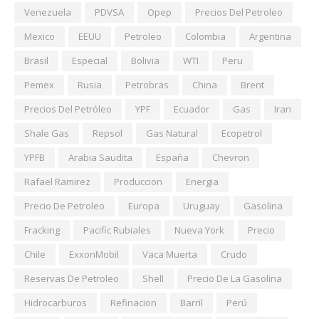
Venezuela
PDVSA
Opep
Precios Del Petroleo
Mexico
EEUU
Petroleo
Colombia
Argentina
Brasil
Especial
Bolivia
WTI
Peru
Pemex
Rusia
Petrobras
China
Brent
Precios Del Petróleo
YPF
Ecuador
Gas
Iran
Shale Gas
Repsol
Gas Natural
Ecopetrol
YPFB
Arabia Saudita
España
Chevron
Rafael Ramirez
Produccion
Energia
Precio De Petroleo
Europa
Uruguay
Gasolina
Fracking
Pacific Rubiales
Nueva York
Precio
Chile
ExxonMobil
Vaca Muerta
Crudo
Reservas De Petroleo
Shell
Precio De La Gasolina
Hidrocarburos
Refinacion
Barril
Perú