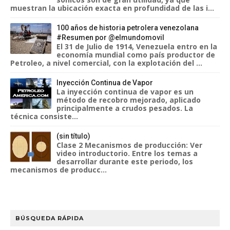
muestran la ubicación exacta en profundidad de las i...
100 años de historia petrolera venezolana
#Resumen por @elmundomovil
El 31 de Julio de 1914, Venezuela entro en la
economía mundial como país productor de
Petroleo, a nivel comercial, con la explotación del ...
Inyección Continua de Vapor
La inyección continua de vapor es un
método de recobro mejorado, aplicado
principalmente a crudos pesados. La
técnica consiste...
(sin título)
Clase 2 Mecanismos de producción: Ver
video introductorio. Entre los temas a
desarrollar durante este periodo, los
mecanismos de producc...
BÚSQUEDA RÁPIDA