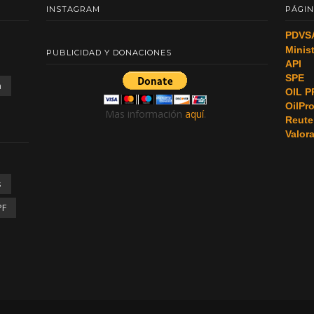
INSTAGRAM
PÁGIN
PDVS
Minis
PUBLICIDAD Y DONACIONES
API
SPE
a
OIL P
OilPr
Mas información
aquí
.
Reute
Valor
s
PF