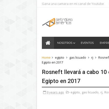
Gana una camara en mi canal de Youtube
NOSOTROS
EVENTOS
EMPR
Home
egipto
gas licuado
rj
Rosnef
Egipto en 2017
Rosneft llevará a cabo 10 
Egipto en 2017
9 years ago
egipto
,
gas licuado
,
rj
,
Ro