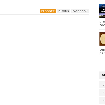
BLOGGER
DISQUS
FACEBOOK
pri
téc
tem
per
B
V
P
P