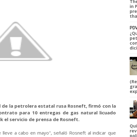
The
in 
pre
tha
PDV
¿Qu
pet
com
dic
(Re
gra
exp
 de la petrolera estatal rusa Rosneft, firmó con la
ontrato para 10 entregas de gas natural licuado
 el servicio de prensa de Rosneft.
Qui
rev
 lleve a cabo en mayo", señaló Rosneft al indicar que
pol