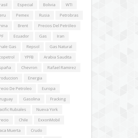
rasil
Especial
Bolivia
WTI
eru
Pemex
Rusia
Petrobras
hina
Brent
Precios Del Petróleo
PF
Ecuador
Gas
Iran
hale Gas
Repsol
Gas Natural
copetrol
YPFB
Arabia Saudita
spaña
Chevron
Rafael Ramirez
roduccion
Energia
recio De Petroleo
Europa
ruguay
Gasolina
Fracking
acific Rubiales
Nueva York
recio
Chile
ExxonMobil
aca Muerta
Crudo