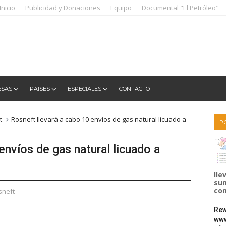
Inicio
Publicidad y Donaciones
Equipo
Documental "El Petróleo"
ESAS
PAISES
ESPECIALES
CONTACTO
t
Rosneft llevará a cabo 10 envíos de gas natural licuado a
P
envíos de gas natural licuado a
lle
sum
com
sneft
Rew
www