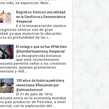
na vida, se equivocan. Mon...
Registros Sónicos una utilidad
en la Geofísica y Geomecánica
#especial
E n la interpretación sísmica
 registros sónicos son de gran
lidad, ya que muestran la ubicación
cta en profundidad de las i...
El milagro que se fue #Petróleo
@humbertojaimesq #especial
La desaparecida bonanza
que vivió recientemente
ezuela permitió soñar a los creativos
ernantes, quienes prometieron
erosos y mill...
100 años de historia petrolera
venezolana #Resumen por
@elmundomovil
El 31 de Julio de 1914,
ezuela entro en la economía mundial
o país productor de Petroleo, a nivel
ercial, con la explotación del ...