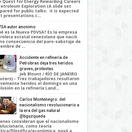
 Quest for Energy Rewarding Careers
Petroleum Exploration (A slide set
pared for public talks: it is expected
t presentations c...
SA autor anonimo
é es la Nueva PDVSA? Es la empresa
rolera estatal venezolana que nació
o consecuencia del paro-sabotaje de
iembre de ...
Accidente en refinería de
Petrobras deja tres heridos
graves, protestas
Jeb Blount / RÍO DE JANEIRO
uters) - Tres trabajadores resultaron
vemente heridos el domingo en una
losión en la refinería Land...
Carlos Montenegro: del
nacionalismo revolucionario a
la era del gas natural
@bguzqueda
enes consideran que el nacionalismo
olucionario, como teoría
ítica/filosófica/económica, pasó a