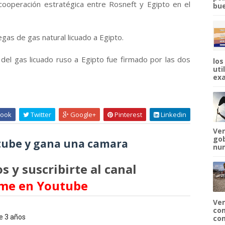
 cooperación estratégica entre Rosneft y Egipto en el
bue
gas de gas natural licuado a Egipto.
 del gas licuado ruso a Egipto fue firmado por las dos
los
uti
exa
ook
Twitter
Google+
Pinterest
Linkedin
Ven
gob
ube y gana una camara
num
s y suscribirte al canal
me en Youtube
Ven
com
e 3 años
com