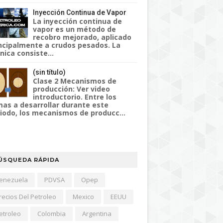
Inyección Continua de Vapor
La inyección continua de
vapor es un método de
recobro mejorado, aplicado
ncipalmente a crudos pesados. La
nica consiste...
(sin título)
Clase 2 Mecanismos de
producción: Ver video
introductorio. Entre los
as a desarrollar durante este
iodo, los mecanismos de producc...
ÚSQUEDA RÁPIDA
enezuela
PDVSA
Opep
recios Del Petroleo
Mexico
EEUU
etroleo
Colombia
Argentina