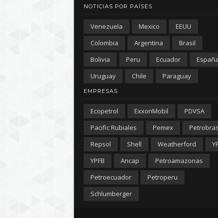
NOTICIAS POR PAÍSES
Venezuela
Mexico
EEUU
Colombia
Argentina
Brasil
Bolivia
Peru
Ecuador
Españ
Uruguay
Chile
Paraguay
EMPRESAS
Ecopetrol
ExxonMobil
PDVSA
Pacific Rubiales
Pemex
Petrobra
Repsol
Shell
Weatherford
Y
YPFB
Ancap
Petroamazonas
Petroecuador
Petroperu
Schlumberger