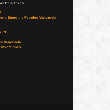
AS DE INTERÉS
A
terio Energía y Petróleo Venezuela
RICE
o
rs Venezuela
a Inversiones