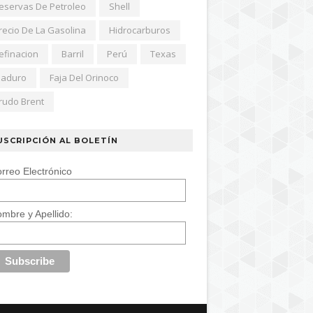
eservas De Petroleo
Shell
recio De La Gasolina
Hidrocarburos
efinacion
Barril
Perú
Texas
aduro
Faja Del Orinoco
rudo Brent
USCRIPCIÓN AL BOLETÍN
rreo Electrónico
mbre y Apellido: